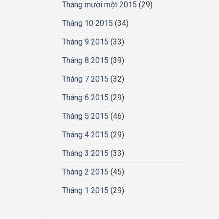
Tháng mười một 2015
(29)
Tháng 10 2015
(34)
Tháng 9 2015
(33)
Tháng 8 2015
(39)
Tháng 7 2015
(32)
Tháng 6 2015
(29)
Tháng 5 2015
(46)
Tháng 4 2015
(29)
Tháng 3 2015
(33)
Tháng 2 2015
(45)
Tháng 1 2015
(29)