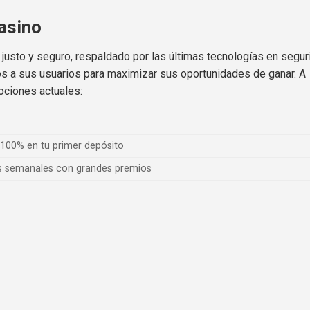
asino
justo y seguro, respaldado por las últimas tecnologías en segur
s a sus usuarios para maximizar sus oportunidades de ganar. A
ociones actuales:
 100% en tu primer depósito
os semanales con grandes premios