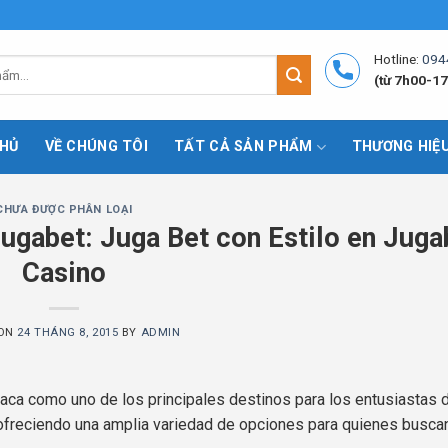
Hotline:
094
(từ 7h00-17
HỦ
VỀ CHÚNG TÔI
TẤT CẢ SẢN PHẨM
THƯƠNG HIỆ
CHƯA ĐƯỢC PHÂN LOẠI
Jugabet: Juga Bet con Estilo en Juga
Casino
 ON
24 THÁNG 8, 2015
BY
ADMIN
ca como uno de los principales destinos para los entusiastas d
l ofreciendo una amplia variedad de opciones para quienes busca