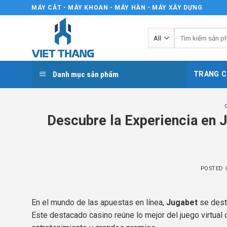
Skip
MÁY CẮT - MÁY KHOAN - MÁY HÀN - MÁY XÂY DỰNG
to
content
Tìm
kiếm:
Danh mục sản phẩm
TRANG C
Descubre la Experiencia en 
POSTED
En el mundo de las apuestas en línea,
Jugabet
se desta
Este destacado casino reúne lo mejor del juego virtua