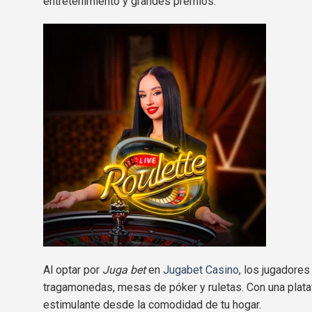
entretenimiento y grandes premios.
Al optar por
Juga bet
en
Jugabet Casino
, los jugadore
tragamonedas, mesas de póker y ruletas. Con una plataf
estimulante desde la comodidad de tu hogar.