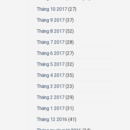
Tháng 10 2017
(27)
Tháng 9 2017
(37)
Tháng 8 2017
(52)
Tháng 7 2017
(28)
Tháng 6 2017
(27)
Tháng 5 2017
(32)
Tháng 4 2017
(35)
Tháng 3 2017
(23)
Tháng 2 2017
(29)
Tháng 1 2017
(31)
Tháng 12 2016
(41)