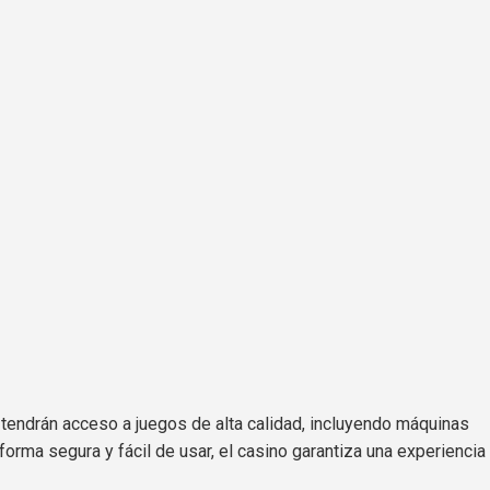
s tendrán acceso a juegos de alta calidad, incluyendo máquinas
orma segura y fácil de usar, el casino garantiza una experiencia