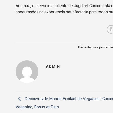
Además, el servicio al cliente de Jugabet Casino está d
asegurando una experiencia satisfactoria para todos su
This entry was posted i
ADMIN
Découvrez le Monde Excitant de Vegasino : Casin
Vegasino, Bonus et Plus