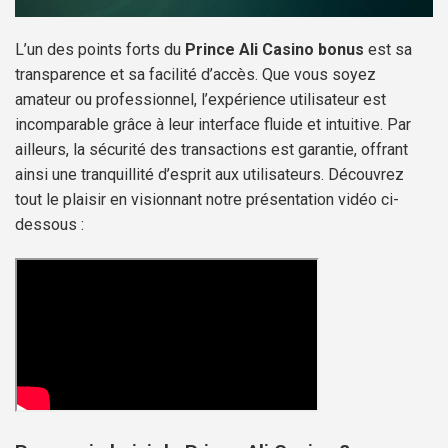
L’un des points forts du
Prince Ali Casino bonus
est sa
transparence et sa facilité d’accès. Que vous soyez
amateur ou professionnel, l’expérience utilisateur est
incomparable grâce à leur interface fluide et intuitive. Par
ailleurs, la sécurité des transactions est garantie, offrant
ainsi une tranquillité d’esprit aux utilisateurs. Découvrez
tout le plaisir en visionnant notre présentation vidéo ci-
dessous :