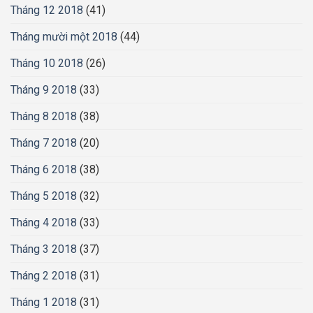
Tháng 12 2018
(41)
Tháng mười một 2018
(44)
Tháng 10 2018
(26)
Tháng 9 2018
(33)
Tháng 8 2018
(38)
Tháng 7 2018
(20)
Tháng 6 2018
(38)
Tháng 5 2018
(32)
Tháng 4 2018
(33)
Tháng 3 2018
(37)
Tháng 2 2018
(31)
Tháng 1 2018
(31)