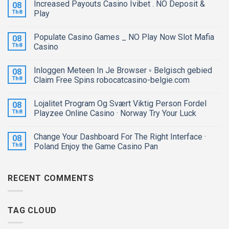
Increased Payouts Casino Ivibet . NO Deposit &
08
Th8
Play
Populate Casino Games _ NO Play Now Slot Mafia
08
Th8
Casino
Inloggen Meteen In Je Browser ◦ Belgisch gebied
08
Th8
Claim Free Spins robocatcasino-belgie.com
Lojalitet Program Og Svært Viktig Person Fordel
08
Th8
Playzee Online Casino · Norway Try Your Luck
Change Your Dashboard For The Right Interface ·
08
Th8
Poland Enjoy the Game Casino Pan
RECENT COMMENTS
TAG CLOUD