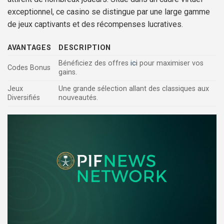
exceptionnel, ce casino se distingue par une large gamme
de jeux captivants et des récompenses lucratives.
AVANTAGES
DESCRIPTION
Bénéficiez des offres
ici
pour maximiser vos
Codes Bonus
gains.
Jeux
Une grande sélection allant des classiques aux
Diversifiés
nouveautés.