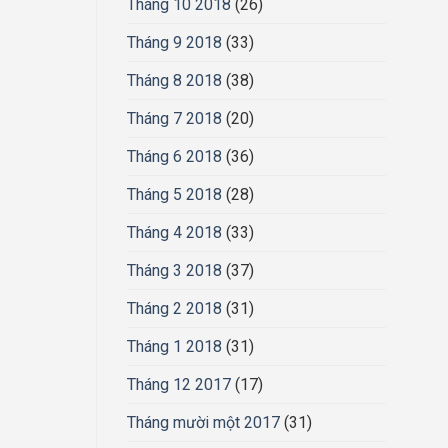
Tháng 10 2018
(26)
Tháng 9 2018
(33)
Tháng 8 2018
(38)
Tháng 7 2018
(20)
Tháng 6 2018
(36)
Tháng 5 2018
(28)
Tháng 4 2018
(33)
Tháng 3 2018
(37)
Tháng 2 2018
(31)
Tháng 1 2018
(31)
Tháng 12 2017
(17)
Tháng mười một 2017
(31)