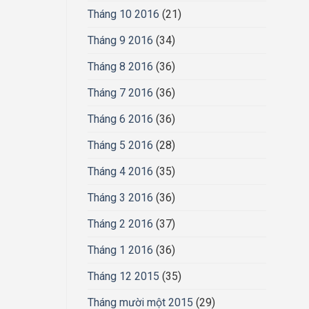
Tháng 10 2016
(21)
Tháng 9 2016
(34)
Tháng 8 2016
(36)
Tháng 7 2016
(36)
Tháng 6 2016
(36)
Tháng 5 2016
(28)
Tháng 4 2016
(35)
Tháng 3 2016
(36)
Tháng 2 2016
(37)
Tháng 1 2016
(36)
Tháng 12 2015
(35)
Tháng mười một 2015
(29)