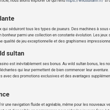
rticle, nous allons explorer ce qui rend
https://wildsultanfr.fr/
si 
lante
qui séduiront tous les types de joueurs. Des machines à sous 
n bonheur parmi une collection en constante évolution. Les jeux 
une qualité de jeu exceptionnelle et des graphismes impressionna
ld sultan
casino est inévitablement ses bonus. Au
wild sultan bonus
, les n
lléchantes qui leur permettent de bien commencer leur aventure. 
ers avec des promotions exclusives et des avantages supplémen
ance
rir une navigation fluide et agréable, même pour les nouveaux 