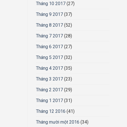
Tháng 10 2017
(27)
Tháng 9 2017
(37)
Tháng 8 2017
(52)
Tháng 7 2017
(28)
Tháng 6 2017
(27)
Tháng 5 2017
(32)
Tháng 4 2017
(35)
Tháng 3 2017
(23)
Tháng 2 2017
(29)
Tháng 1 2017
(31)
Tháng 12 2016
(41)
Tháng mười một 2016
(34)