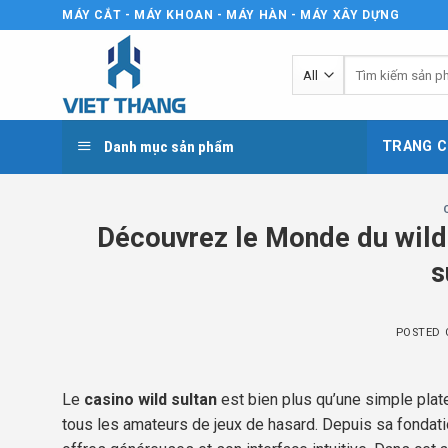
Skip
MÁY CẮT - MÁY KHOAN - MÁY HÀN - MÁY XÂY DỰNG
to
content
Tìm
kiếm:
Danh mục sản phẩm
TRANG C
Découvrez le Monde du wild 
s
POSTED
Le
casino wild sultan
est bien plus qu’une simple plat
tous les amateurs de jeux de hasard. Depuis sa fondati