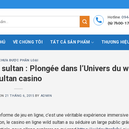
Hotline:
094
(từ 7h00-17
HỦ
VỀ CHÚNG TÔI
TẤT CẢ SẢN PHẨM
THƯƠNG HIỆ
CHƯA ĐƯỢC PHÂN LOẠI
sultan : Plongée dans l’Univers du w
ultan casino
 ON
21 THÁNG 6, 2015
BY
ADMIN
eforme de jeu en ligne; c’est une véritable expérience immersive
on, le
casino en ligne wild sultan
a su séduire un large public grâ