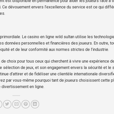
ent est disponible en permanence pour aider les joueurs face à t
. Ce dévouement envers l’excellence du service est ce qui diffé
es.
t primordiale. Le
casino en ligne wild sultan
utilise les technologi
es données personnelles et financières des joueurs. En outre, to
quité et de leur conformité aux normes strictes de l’industrie.
 de choix pour tous ceux qui cherchent à vivre une expérience d
e sélection de jeux, et son engagement envers la sécurité et le 
inue d’attirer et de fidéliser une clientèle internationale diversifi
ez par vous-même pourquoi tant de joueurs choisissent cette p
 divertissement en ligne.