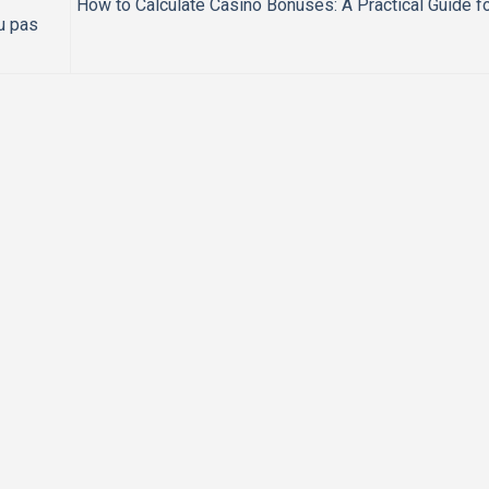
How to Calculate Casino Bonuses: A Practical Guide f
cu pas