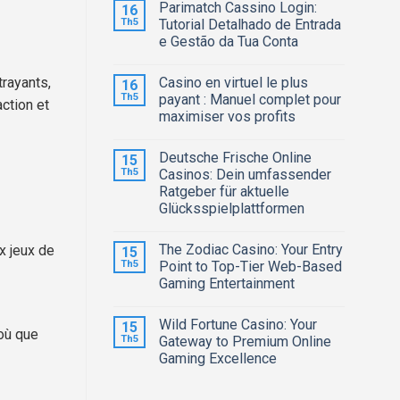
Parimatch Cassino Login:
16
Th5
Tutorial Detalhado de Entrada
e Gestão da Tua Conta
Casino en virtuel le plus
trayants,
16
Th5
payant : Manuel complet pour
action et
maximiser vos profits
Deutsche Frische Online
15
Th5
Casinos: Dein umfassender
Ratgeber für aktuelle
Glücksspielplattformen
The Zodiac Casino: Your Entry
x jeux de
15
Th5
Point to Top-Tier Web-Based
Gaming Entertainment
Wild Fortune Casino: Your
15
 où que
Th5
Gateway to Premium Online
Gaming Excellence