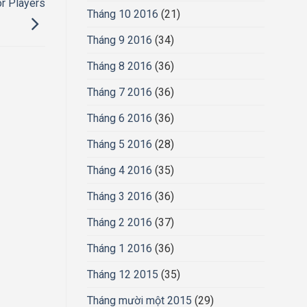
or Players
Tháng 10 2016
(21)
Tháng 9 2016
(34)
Tháng 8 2016
(36)
Tháng 7 2016
(36)
Tháng 6 2016
(36)
Tháng 5 2016
(28)
Tháng 4 2016
(35)
Tháng 3 2016
(36)
Tháng 2 2016
(37)
Tháng 1 2016
(36)
Tháng 12 2015
(35)
Tháng mười một 2015
(29)