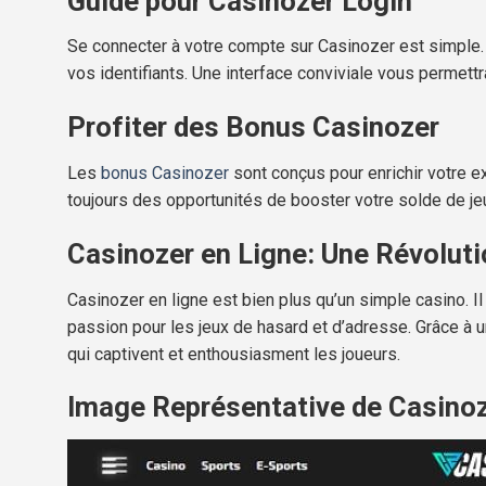
Guide pour Casinozer Login
Se connecter à votre compte sur Casinozer est simple
vos identifiants. Une interface conviviale vous permettr
Profiter des Bonus Casinozer
Les
bonus Casinozer
sont conçus pour enrichir votre ex
toujours des opportunités de booster votre solde de je
Casinozer en Ligne: Une Révoluti
Casinozer en ligne est bien plus qu’un simple casino.
passion pour les jeux de hasard et d’adresse. Grâce à
qui captivent et enthousiasment les joueurs.
Image Représentative de Casino