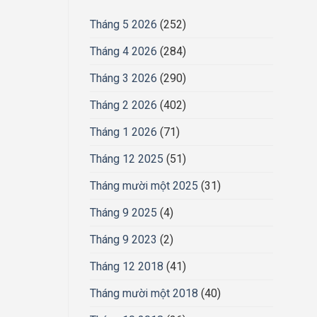
Tháng 5 2026
(252)
Tháng 4 2026
(284)
Tháng 3 2026
(290)
Tháng 2 2026
(402)
Tháng 1 2026
(71)
Tháng 12 2025
(51)
Tháng mười một 2025
(31)
Tháng 9 2025
(4)
Tháng 9 2023
(2)
Tháng 12 2018
(41)
Tháng mười một 2018
(40)