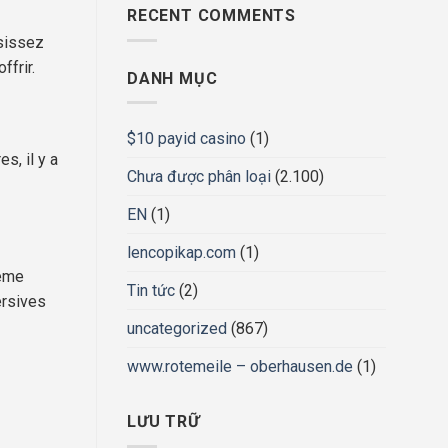
RECENT COMMENTS
isissez
ffrir.
DANH MỤC
$10 payid casino
(1)
s, il y a
Chưa được phân loại
(2.100)
EN
(1)
lencopikap.com
(1)
même
Tin tức
(2)
ersives
uncategorized
(867)
www.rotemeile – oberhausen.de
(1)
LƯU TRỮ