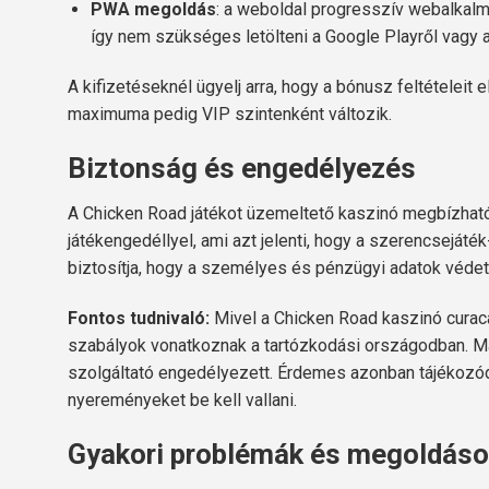
PWA megoldás
: a weboldal progresszív webalkal
így nem szükséges letölteni a Google Playről vagy 
A kifizetéseknél ügyelj arra, hogy a bónusz feltételeit
maximuma pedig VIP szintenként változik.
Biztonság és engedélyezés
A Chicken Road játékot üzemeltető kaszinó megbízható
játékengedéllyel, ami azt jelenti, hogy a szerencsejáté
biztosítja, hogy a személyes és pénzügyi adatok védet
Fontos tudnivaló:
Mivel a Chicken Road kaszinó curac
szabályok vonatkoznak a tartózkodási országodban. M
szolgáltató engedélyezett. Érdemes azonban tájékozód
nyereményeket be kell vallani.
Gyakori problémák és megoldás