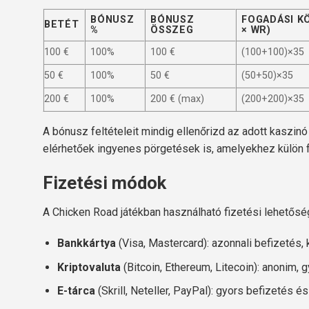
BÓNUSZ
BÓNUSZ
FOGADÁSI K
BETÉT
%
ÖSSZEG
× WR)
100 €
100%
100 €
(100+100)×35
50 €
100%
50 €
(50+50)×35
200 €
100%
200 € (max)
(200+200)×35
A bónusz feltételeit mindig ellenőrizd az adott kaszi
elérhetőek ingyenes pörgetések is, amelyekhez külön 
Fizetési módok
A Chicken Road játékban használható fizetési lehetőség
Bankkártya
(Visa, Mastercard): azonnali befizetés,
Kriptovaluta
(Bitcoin, Ethereum, Litecoin): anonim, g
E-tárca
(Skrill, Neteller, PayPal): gyors befizetés és 