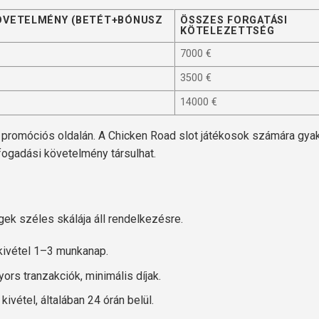
ÖVETELMÉNY (BETÉT+BÓNUSZ
ÖSSZES FORGATÁSI
KÖTELEZETTSÉG
7000 €
3500 €
14000 €
nó promóciós oldalán. A Chicken Road slot játékosok számára gya
fogadási követelmény társulhat.
ek széles skálája áll rendelkezésre.
 kivétel 1–3 munkanap.
yors tranzakciók, minimális díjak.
kivétel, általában 24 órán belül.