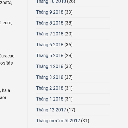
Tháng 10 2018
(26)
zhető,
Tháng 9 2018
(33)
0 euró,
Tháng 8 2018
(38)
Tháng 7 2018
(20)
Tháng 6 2018
(36)
Tháng 5 2018
(28)
Curacao
kosítás
Tháng 4 2018
(33)
Tháng 3 2018
(37)
Tháng 2 2018
(31)
 ha a
aoi
Tháng 1 2018
(31)
Tháng 12 2017
(17)
Tháng mười một 2017
(31)