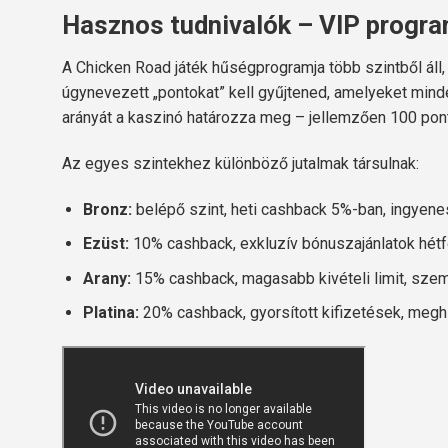
Hasznos tudnivalók – VIP progr
A Chicken Road játék hűségprogramja több szintből áll, 
úgynevezett „pontokat” kell gyűjtened, amelyeket minden
arányát a kaszinó határozza meg – jellemzően 100 pont
Az egyes szintekhez különböző jutalmak társulnak:
Bronz:
belépő szint, heti cashback 5%-ban, ingyene
Ezüst:
10% cashback, exkluzív bónuszajánlatok hétf
Arany:
15% cashback, magasabb kivételi limit, sze
Platina:
20% cashback, gyorsított kifizetések, meg