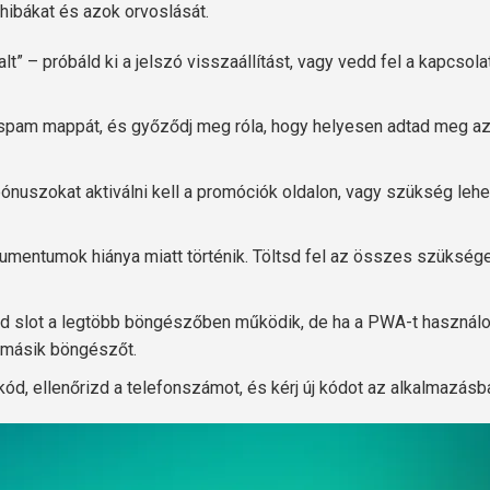
hibákat és azok orvoslását.
lt” – próbáld ki a jelszó visszaállítást, vagy vedd fel a kapcsola
 spam mappát, és győződj meg róla, hogy helyesen adtad meg az
nuszokat aktiválni kell a promóciók oldalon, vagy szükség lehe
umentumok hiánya miatt történik. Töltsd fel az összes szükséges
d slot a legtöbb böngészőben működik, de ha a PWA-t használo
j másik böngészőt.
ód, ellenőrizd a telefonszámot, és kérj új kódot az alkalmazásb