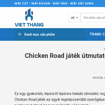
Skip
MÁY CẮT - MÁY KHOAN - MÁY HÀN - MÁY XÂY DỰNG
to
content
Tìm
kiếm:
Danh mục sản phẩm
TRANG C
Chicken Road játék útmutat
POSTED
Ez egy gyakorlati, lépésről lépésre haladó útmutató: r
Chicken Road játék az egyik legnépszerűbb nyerőgépe