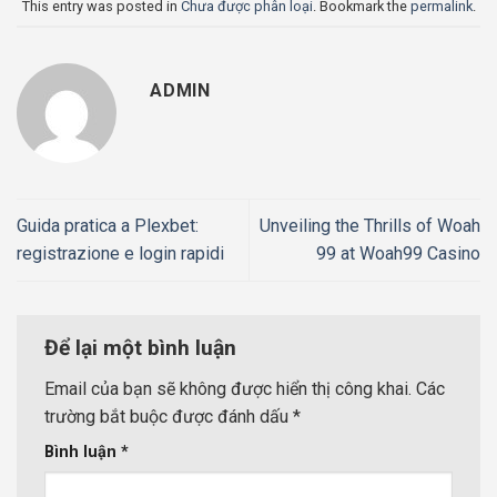
This entry was posted in
Chưa được phân loại
. Bookmark the
permalink
.
ADMIN
Guida pratica a Plexbet:
Unveiling the Thrills of Woah
registrazione e login rapidi
99 at Woah99 Casino
Để lại một bình luận
Email của bạn sẽ không được hiển thị công khai.
Các
trường bắt buộc được đánh dấu
*
Bình luận
*