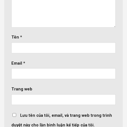
Tên
*
Email
*
Trang web
Lưu tên của tôi, email, và trang web trong trình
duyệt này cho lần bình luận kế tiếp của tôi.