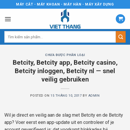
Skip
MÁY CẮT - MÁY KHOAN - MÁY HÀN - MÁY XÂY DỰNG
to
content
Tìm
kiếm:
CHƯA ĐƯỢC PHÂN LOẠI
Betcity, Betcity app, Betcity casino,
Betcity inloggen, Betcity nl — snel
veilig gebruiken
POSTED ON
15 THÁNG 10, 2017
BY
ADMIN
Wil je direct en veilig aan de slag met Betcity en de Betcity
app? Voer eerst een app-update uit en controleer of je
account geverifieerd is; dat voorkomt blokkades bij