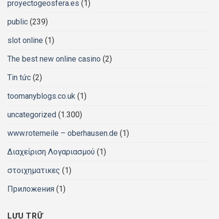
proyectogeosfera.es
(1)
public
(239)
slot online
(1)
The best new online casino
(2)
Tin tức
(2)
toomanyblogs.co.uk
(1)
uncategorized
(1.300)
www.rotemeile – oberhausen.de
(1)
Διαχείριση Λογαριασμού
(1)
στοιχηματικες
(1)
Приложения
(1)
LƯU TRỮ