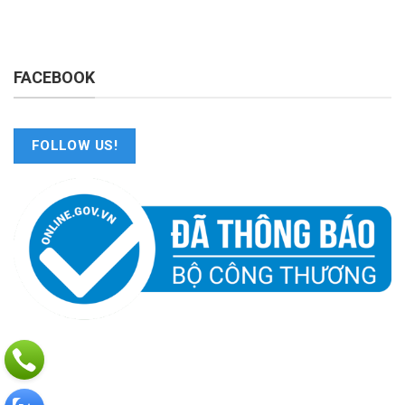
FACEBOOK
FOLLOW US!