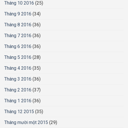
Tháng 10 2016
(25)
Tháng 9 2016
(34)
Tháng 8 2016
(36)
Tháng 7 2016
(36)
Tháng 6 2016
(36)
Tháng 5 2016
(28)
Tháng 4 2016
(35)
Tháng 3 2016
(36)
Tháng 2 2016
(37)
Tháng 1 2016
(36)
Tháng 12 2015
(35)
Tháng mười một 2015
(29)