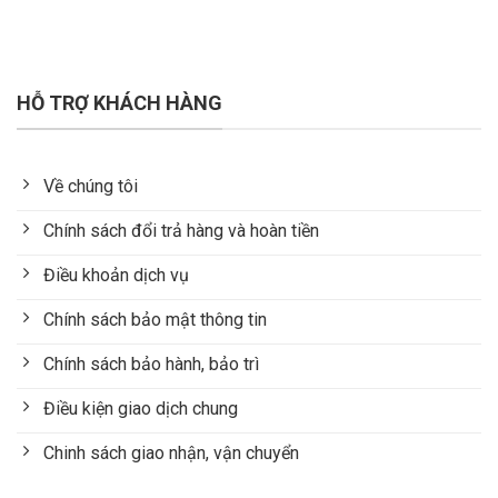
HỖ TRỢ KHÁCH HÀNG
Về chúng tôi
Chính sách đổi trả hàng và hoàn tiền
Điều khoản dịch vụ
Chính sách bảo mật thông tin
Chính sách bảo hành, bảo trì
Điều kiện giao dịch chung
Chinh sách giao nhận, vận chuyển