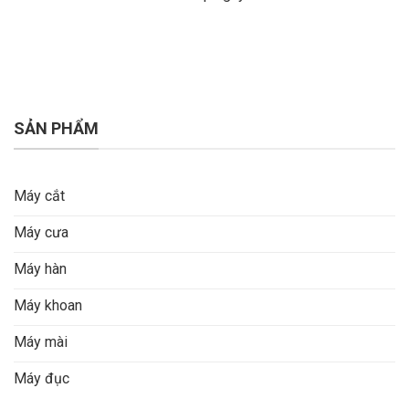
SẢN PHẨM
Máy cắt
Máy cưa
Máy hàn
Máy khoan
Máy mài
Máy đục