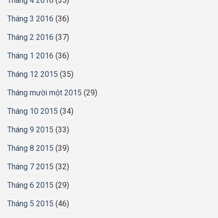
Tháng 4 2016
(35)
Tháng 3 2016
(36)
Tháng 2 2016
(37)
Tháng 1 2016
(36)
Tháng 12 2015
(35)
Tháng mười một 2015
(29)
Tháng 10 2015
(34)
Tháng 9 2015
(33)
Tháng 8 2015
(39)
Tháng 7 2015
(32)
Tháng 6 2015
(29)
Tháng 5 2015
(46)