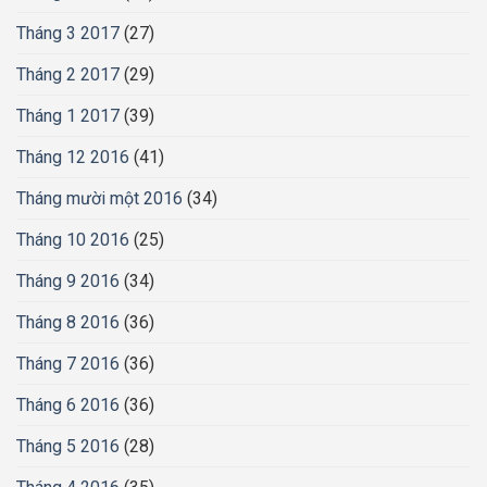
Tháng 3 2017
(27)
Tháng 2 2017
(29)
Tháng 1 2017
(39)
Tháng 12 2016
(41)
Tháng mười một 2016
(34)
Tháng 10 2016
(25)
Tháng 9 2016
(34)
Tháng 8 2016
(36)
Tháng 7 2016
(36)
Tháng 6 2016
(36)
Tháng 5 2016
(28)