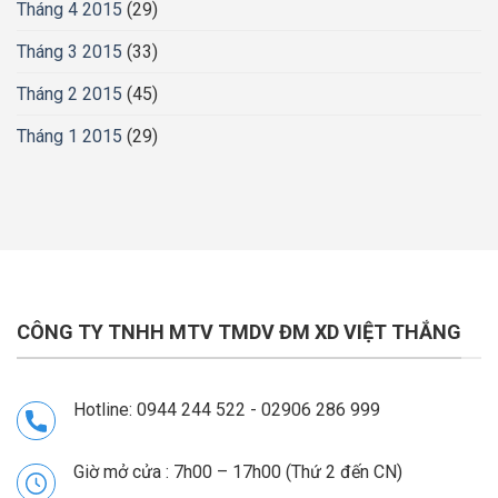
Tháng 4 2015
(29)
Tháng 3 2015
(33)
Tháng 2 2015
(45)
Tháng 1 2015
(29)
CÔNG TY TNHH MTV TMDV ĐM XD VIỆT THẮNG
Hotline: 0944 244 522 - 02906 286 999
Giờ mở cửa : 7h00 – 17h00 (Thứ 2 đến CN)