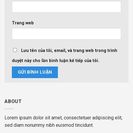
Trang web
Lưu tên của tôi, email, và trang web trong trình
duyệt này cho lần bình luận kế tiếp của tôi.
ABOUT
Lorem ipsum dolor sit amet, consectetuer adipiscing elit,
sed diam nonummy nibh euismod tincidunt.