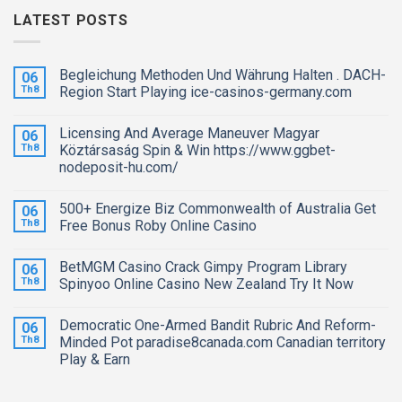
LATEST POSTS
Begleichung Methoden Und Währung Halten . DACH-
06
Th8
Region Start Playing ice-casinos-germany.com
Licensing And Average Maneuver Magyar
06
Th8
Köztársaság Spin & Win https://www.ggbet-
nodeposit-hu.com/
500+ Energize Biz Commonwealth of Australia Get
06
Th8
Free Bonus Roby Online Casino
BetMGM Casino Crack Gimpy Program Library
06
Th8
Spinyoo Online Casino New Zealand Try It Now
Democratic One-Armed Bandit Rubric And Reform-
06
Th8
Minded Pot paradise8canada.com Canadian territory
Play & Earn