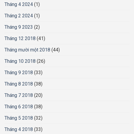
Tháng 4 2024
(1)
Tháng 2 2024
(1)
Tháng 9 2023
(2)
Tháng 12 2018
(41)
Tháng mười một 2018
(44)
Tháng 10 2018
(26)
Tháng 9 2018
(33)
Tháng 8 2018
(38)
Tháng 7 2018
(20)
Tháng 6 2018
(38)
Tháng 5 2018
(32)
Tháng 4 2018
(33)