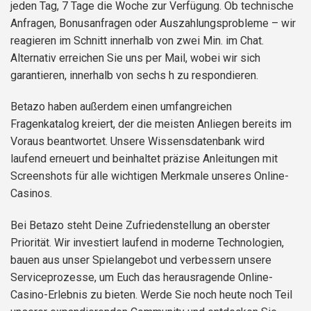
jeden Tag, 7 Tage die Woche zur Verfügung. Ob technische
Anfragen, Bonusanfragen oder Auszahlungsprobleme – wir
reagieren im Schnitt innerhalb von zwei Min. im Chat.
Alternativ erreichen Sie uns per Mail, wobei wir sich
garantieren, innerhalb von sechs h zu respondieren.
Betazo haben außerdem einen umfangreichen
Fragenkatalog kreiert, der die meisten Anliegen bereits im
Voraus beantwortet. Unsere Wissensdatenbank wird
laufend erneuert und beinhaltet präzise Anleitungen mit
Screenshots für alle wichtigen Merkmale unseres Online-
Casinos.
Bei Betazo steht Deine Zufriedenstellung an oberster
Priorität. Wir investiert laufend in moderne Technologien,
bauen aus unser Spielangebot und verbessern unsere
Serviceprozesse, um Euch das herausragende Online-
Casino-Erlebnis zu bieten. Werde Sie noch heute noch Teil