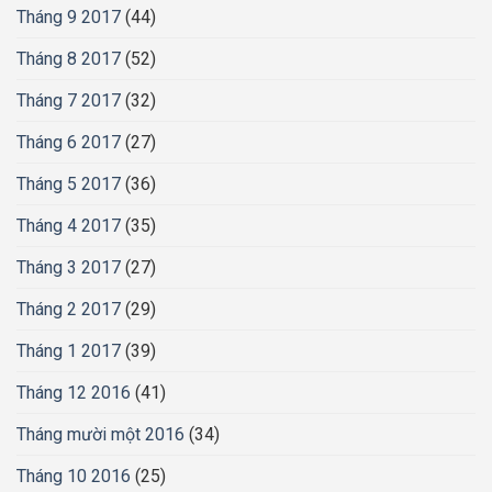
Tháng 9 2017
(44)
Tháng 8 2017
(52)
Tháng 7 2017
(32)
Tháng 6 2017
(27)
Tháng 5 2017
(36)
Tháng 4 2017
(35)
Tháng 3 2017
(27)
Tháng 2 2017
(29)
Tháng 1 2017
(39)
Tháng 12 2016
(41)
Tháng mười một 2016
(34)
Tháng 10 2016
(25)