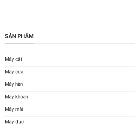
SẢN PHẨM
Máy cắt
Máy cưa
Máy hàn
Máy khoan
Máy mài
Máy đục