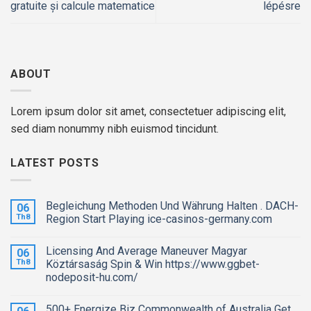
gratuite și calcule matematice
lépésre
ABOUT
Lorem ipsum dolor sit amet, consectetuer adipiscing elit,
sed diam nonummy nibh euismod tincidunt.
LATEST POSTS
Begleichung Methoden Und Währung Halten . DACH-
06
Th8
Region Start Playing ice-casinos-germany.com
Licensing And Average Maneuver Magyar
06
Th8
Köztársaság Spin & Win https://www.ggbet-
nodeposit-hu.com/
500+ Energize Biz Commonwealth of Australia Get