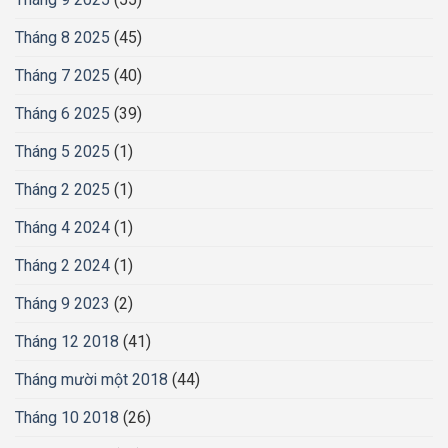
Tháng 8 2025
(45)
Tháng 7 2025
(40)
Tháng 6 2025
(39)
Tháng 5 2025
(1)
Tháng 2 2025
(1)
Tháng 4 2024
(1)
Tháng 2 2024
(1)
Tháng 9 2023
(2)
Tháng 12 2018
(41)
Tháng mười một 2018
(44)
Tháng 10 2018
(26)