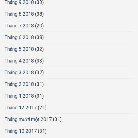
Tháng 9 2018
(33)
Tháng 8 2018
(38)
Tháng 7 2018
(20)
Tháng 6 2018
(38)
Tháng 5 2018
(32)
Tháng 4 2018
(33)
Tháng 3 2018
(37)
Tháng 2 2018
(31)
Tháng 1 2018
(31)
Tháng 12 2017
(21)
Tháng mười một 2017
(31)
Tháng 10 2017
(31)