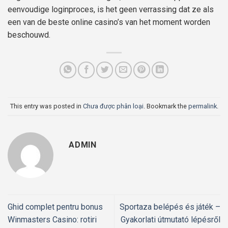
eenvoudige loginproces, is het geen verrassing dat ze als
een van de beste online casino’s van het moment worden
beschouwd.
This entry was posted in
Chưa được phân loại
. Bookmark the
permalink
.
ADMIN
Ghid complet pentru bonus
Sportaza belépés és játék –
Winmasters Casino: rotiri
Gyakorlati útmutató lépésről