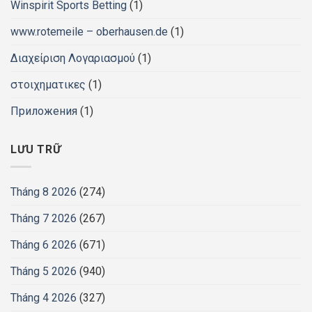
Winspirit Sports Betting
(1)
www.rotemeile – oberhausen.de
(1)
Διαχείριση Λογαριασμού
(1)
στοιχηματικες
(1)
Приложения
(1)
LƯU TRỮ
Tháng 8 2026
(274)
Tháng 7 2026
(267)
Tháng 6 2026
(671)
Tháng 5 2026
(940)
Tháng 4 2026
(327)