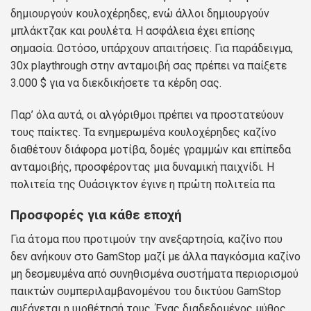
δημιουργούν κουλοχέρηδες, ενώ άλλοι δημιουργούν
μπλάκτζακ και ρουλέτα. Η ασφάλεια έχει επίσης
σημασία. Ωστόσο, υπάρχουν απαιτήσεις. Για παράδειγμα,
30x playthrough στην ανταμοιβή σας πρέπει να παίξετε
3.000 $ για να διεκδικήσετε τα κέρδη σας.
Παρ’ όλα αυτά, οι αλγόριθμοι πρέπει να προστατεύουν
τους παίκτες. Τα ενημερωμένα κουλοχέρηδες καζίνο
διαθέτουν διάφορα μοτίβα, δομές γραμμών και επίπεδα
ανταμοιβής, προσφέροντας μια δυναμική παιχνίδι. Η
πολιτεία της Ουάσιγκτον έγινε η πρώτη πολιτεία πα
Προσφορές για κάθε εποχή
Για άτομα που προτιμούν την ανεξαρτησία, καζίνο που
δεν ανήκουν στο GamStop μαζί με άλλα παγκόσμια καζίνο
μη δεσμευμένα από συνηθισμένα συστήματα περιορισμού
παικτών συμπεριλαμβανομένου του δικτύου GamStop
αυξάνεται η υιοθέτησή τους. Ένας διαδεδομένος μύθος