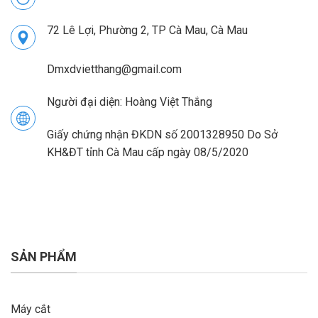
72 Lê Lợi, Phường 2, TP Cà Mau, Cà Mau
Dmxdvietthang@gmail.com
Người đại diện: Hoàng Việt Thắng
Giấy chứng nhận ĐKDN số 2001328950 Do Sở
KH&ĐT tỉnh Cà Mau cấp ngày 08/5/2020
SẢN PHẨM
Máy cắt