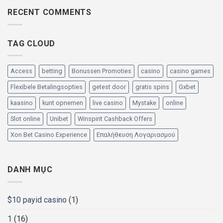
RECENT COMMENTS
TAG CLOUD
Access
betting
Bonussen Promoties
casino
casino games
Flexibele Betalingsopties
getest door
gratis spins
Gxbet
kaasino
kunt opnemen
live casino
Mystake
online
Slot online
Unibet
Winspirit Cashback Offers
Xon Bet Casino Experience
Επαλήθευση Λογαριασμού
DANH MỤC
$10 payid casino
(1)
1
(16)