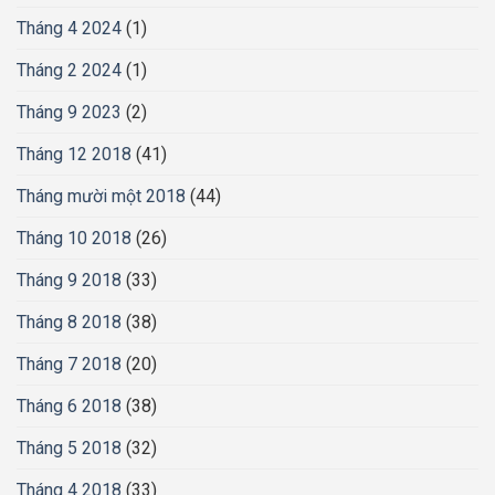
Tháng 4 2024
(1)
Tháng 2 2024
(1)
Tháng 9 2023
(2)
Tháng 12 2018
(41)
Tháng mười một 2018
(44)
Tháng 10 2018
(26)
Tháng 9 2018
(33)
Tháng 8 2018
(38)
Tháng 7 2018
(20)
Tháng 6 2018
(38)
Tháng 5 2018
(32)
Tháng 4 2018
(33)