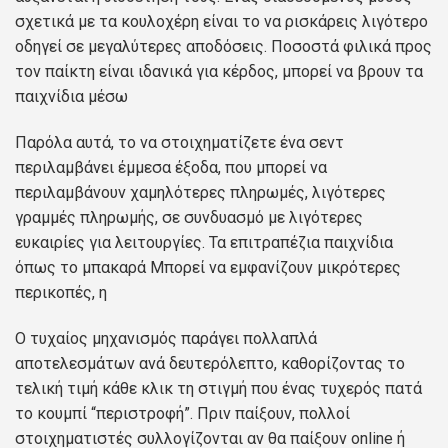
σχετικά με τα κουλοχέρη είναι το να ρισκάρεις λιγότερο
οδηγεί σε μεγαλύτερες αποδόσεις. Ποσοστά φιλικά προς
τον παίκτη είναι ιδανικά για κέρδος, μπορεί να βρουν τα
παιχνίδια μέσω
Παρόλα αυτά, το να στοιχηματίζετε ένα σεντ
περιλαμβάνει έμμεσα έξοδα, που μπορεί να
περιλαμβάνουν χαμηλότερες πληρωμές, λιγότερες
γραμμές πληρωμής, σε συνδυασμό με λιγότερες
ευκαιρίες για λειτουργίες. Τα επιτραπέζια παιχνίδια
όπως το μπακαρά Μπορεί να εμφανίζουν μικρότερες
περικοπές, η
Ο τυχαίος μηχανισμός παράγει πολλαπλά
αποτελεσμάτων ανά δευτερόλεπτο, καθορίζοντας το
τελική τιμή κάθε κλικ τη στιγμή που ένας τυχερός πατά
το κουμπί “περιστροφή”. Πριν παίξουν, πολλοί
στοιχηματιστές συλλογίζονται αν θα παίξουν online ή