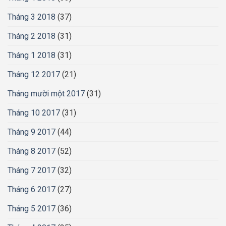
Tháng 3 2018
(37)
Tháng 2 2018
(31)
Tháng 1 2018
(31)
Tháng 12 2017
(21)
Tháng mười một 2017
(31)
Tháng 10 2017
(31)
Tháng 9 2017
(44)
Tháng 8 2017
(52)
Tháng 7 2017
(32)
Tháng 6 2017
(27)
Tháng 5 2017
(36)