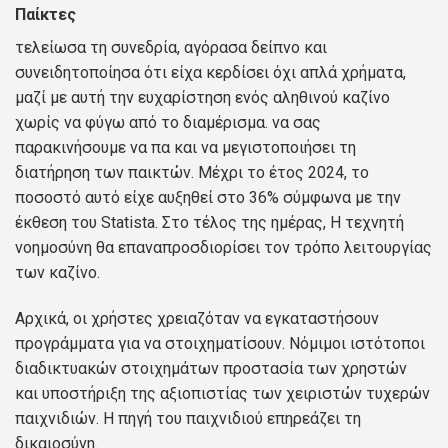
Παίκτες
τελείωσα τη συνεδρία, αγόρασα δείπνο και
συνειδητοποίησα ότι είχα κερδίσει όχι απλά χρήματα,
μαζί με αυτή την ευχαρίστηση ενός αληθινού καζίνο
χωρίς να φύγω από το διαμέρισμα. να σας
παρακινήσουμε να πα και να μεγιστοποιήσει τη
διατήρηση των παικτών. Μέχρι το έτος 2024, το
ποσοστό αυτό είχε αυξηθεί στο 36% σύμφωνα με την
έκθεση του Statista. Στο τέλος της ημέρας, Η τεχνητή
νοημοσύνη θα επαναπροσδιορίσει τον τρόπο λειτουργίας
των καζίνο.
Αρχικά, οι χρήστες χρειαζόταν να εγκαταστήσουν
προγράμματα για να στοιχηματίσουν. Νόμιμοι ιστότοποι
διαδικτυακών στοιχημάτων προστασία των χρηστών
και υποστήριξη της αξιοπιστίας των χειριστών τυχερών
παιχνιδιών. Η πηγή του παιχνιδιού επηρεάζει τη
δικαιοσύνη.