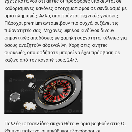
έχετε κατά νου ότι αυτές οι προσφορές υπόκεινται σε
καθορισμένες κανόνες στοιχηματισμού σε συνδυασμό με
όρια πληρωμής. Αλλά, απαιτούνται τεχνικές γνώσεις.
Πάροχοι premium ανταμείβουν πιο συχνά, αυξάνει τις
πιθανότητές σας. Μηχανές υψηλού κινδύνου δίνουν
σημαντικές αποδόσεις με χαμηλή συχνότητα, τέλειες για
όσους αναζητούν αδρεναλίνη. Χάρη στις κινητές
συσκευές, οποιοσδήποτε μπορεί να έχει πρόσβαση σε
καζίνο από τον καναπέ τους, 24/7.
Πολλές ιστοσελίδες συχνά θέτουν όρια βοηθούν στις Οι
έξυπνοι παίκτες, οι υπεύθυνοι τζογαδόροι, οι