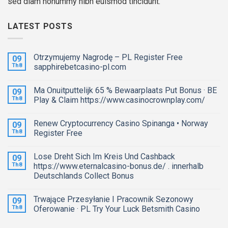
sed diam nonummy nibh euismod tincidunt.
LATEST POSTS
Otrzymujemy Nagrodę – PL Register Free
09
Th8
sapphirebetcasino-pl.com
Ma Onuitputtelijk 65 % Bewaarplaats Put Bonus · BE
09
Th8
Play & Claim https://www.casinocrownplay.com/
Renew Cryptocurrency Casino Spinanga • Norway
09
Th8
Register Free
Lose Dreht Sich Im Kreis Und Cashback
09
Th8
https://www.eternalcasino-bonus.de/ . innerhalb
Deutschlands Collect Bonus
Trwające Przesyłanie I Pracownik Sezonowy
09
Th8
Oferowanie · PL Try Your Luck Betsmith Casino