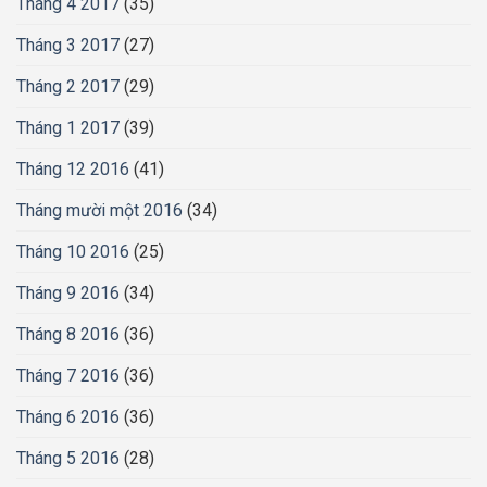
Tháng 4 2017
(35)
Tháng 3 2017
(27)
Tháng 2 2017
(29)
Tháng 1 2017
(39)
Tháng 12 2016
(41)
Tháng mười một 2016
(34)
Tháng 10 2016
(25)
Tháng 9 2016
(34)
Tháng 8 2016
(36)
Tháng 7 2016
(36)
Tháng 6 2016
(36)
Tháng 5 2016
(28)