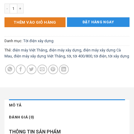
Tời điện STRONGER KCD400/800kg (14m/p) 20M số lượng
ĐẶT HÀNG NGAY
THÊM VÀO GIỎ HÀNG
Danh mục:
Tời điện xây dựng
Thẻ:
điện máy Việt Thắng
,
điện máy xây dựng
,
điện máy xây dựng Cà
Mau
,
điện máy xây dựng Việt Thắng
,
tời
,
tời 400/800
,
tời điện
,
tời xây dựng
MÔ TẢ
ĐÁNH GIÁ (0)
THÔNG TIN SẢN PHẨM