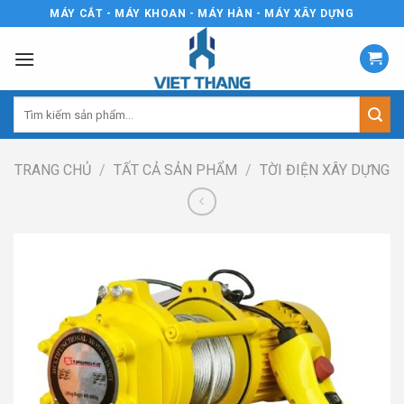
Skip
MÁY CẮT - MÁY KHOAN - MÁY HÀN - MÁY XÂY DỰNG
to
content
Tìm
kiếm:
TRANG CHỦ
/
TẤT CẢ SẢN PHẨM
/
TỜI ĐIỆN XÂY DỰNG