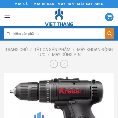
Skip
MÁY CẮT - MÁY KHOAN - MÁY HÀN - MÁY XÂY DỰNG
to
content
Tìm
kiếm:
TRANG CHỦ
/
TẤT CẢ SẢN PHẨM
/
MÁY KHOAN ĐỘNG
LỰC
/
MÁY DÙNG PIN