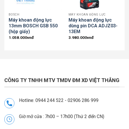
BOSCH
MÁY KHOAN ĐỘNG LỰC
Máy khoan động lực
Máy khoan động lực
13mm BOSCH GSB 550
dùng pin DCA ADJZ03-
(hộp giấy)
13EM
1.058.000
vnđ
3.980.000
vnđ
CÔNG TY TNHH MTV TMDV ĐM XD VIỆT THẮNG
Hotline: 0944 244 522 - 02906 286 999
Giờ mở cửa : 7h00 – 17h00 (Thứ 2 đến CN)