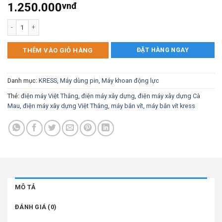
1.250.000
vnđ
Máy khoan dùng pin Li-ion 20V Kress KU200 số lượng
ĐẶT HÀNG NGAY
THÊM VÀO GIỎ HÀNG
Danh mục:
KRESS
,
Máy dùng pin
,
Máy khoan động lực
Thẻ:
điện máy Việt Thắng
,
điện máy xây dựng
,
điện máy xây dựng Cà
Mau
,
điện máy xây dựng Việt Thắng
,
máy bắn vít
,
máy bắn vít kress
MÔ TẢ
ĐÁNH GIÁ (0)