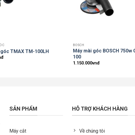
ÓC
BOSCH
Máy mài góc BOSCH 750w 
 góc TMAX TM-100LH
100
nđ
1.150.000
vnđ
SẢN PHẨM
HỖ TRỢ KHÁCH HÀNG
Máy cắt
Về chúng tôi