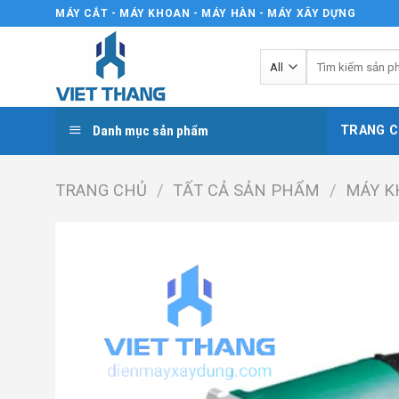
Skip
MÁY CẮT - MÁY KHOAN - MÁY HÀN - MÁY XÂY DỰNG
to
content
Tìm
kiếm:
Danh mục sản phẩm
TRANG C
TRANG CHỦ
/
TẤT CẢ SẢN PHẨM
/
MÁY K