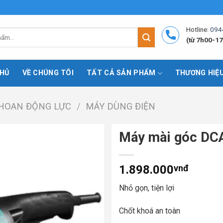
Hotline:
094
(từ 7h00-17
HỦ
VỀ CHÚNG TÔI
TẤT CẢ SẢN PHẨM
THƯƠNG HIỆ
HOAN ĐỘNG LỰC
/
MÁY DÙNG ĐIỆN
Máy mài góc D
1.898.000
vnđ
Nhỏ gọn, tiện lợi
Chốt khoá an toàn