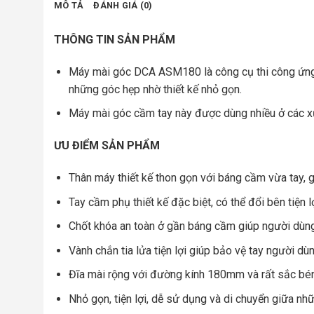
MÔ TẢ
ĐÁNH GIÁ (0)
THÔNG TIN SẢN PHẨM
Máy mài góc DCA ASM180 là công cụ thi công ứng d
những góc hẹp nhờ thiết kế nhỏ gọn.
Máy mài góc cầm tay này được dùng nhiều ở các xưở
ƯU ĐIỂM SẢN PHẨM
Thân máy thiết kế thon gọn với báng cầm vừa tay,
Tay cầm phụ thiết kế đặc biệt, có thể đổi bên tiện 
Chốt khóa an toàn ở gần báng cầm giúp người dùng 
Vành chắn tia lửa tiện lợi giúp bảo vệ tay người dù
Đĩa mài rộng với đường kính 180mm và rất sắc bé
Nhỏ gọn, tiện lợi, dễ sử dụng và di chuyển giữa nh