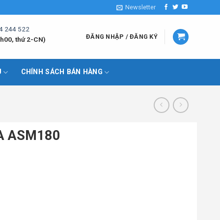
Newsletter
4 244 522
ĐĂNG NHẬP / ĐĂNG KÝ
h00, thứ 2-CN)
U
CHÍNH SÁCH BÁN HÀNG
CA ASM180