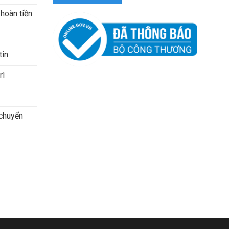
 hoàn tiền
tin
rì
 chuyển