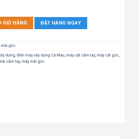
lượng
 GIỎ HÀNG
ĐẶT HÀNG NGAY
 mài góc
xây dựng
,
điện máy xây dựng Cà Mau
,
máy cắt cầm tay
,
máy cắt góc
,
mài cầm tay
,
máy mài góc