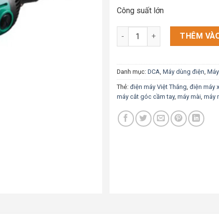
Công suất lớn
Máy mài góc DCA ASM180 số 
THÊM VÀO
Danh mục:
DCA
,
Máy dùng điện
,
Máy
Thẻ:
điện máy Việt Thắng
,
điện máy 
máy cắt góc cầm tay
,
máy mài
,
máy 