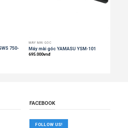
MÁY MÀI GÓC
MAKIT
GWS 750-
Máy mài góc YAMASU YSM-101
Máy 
695.000
vnđ
880.0
FACEBOOK
FOLLOW US!