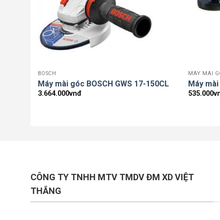
BOSCH
MÁY MÀI G
Máy mài góc BOSCH GWS 17-150CL
Máy mài
3.664.000
vnđ
535.000
v
CÔNG TY TNHH MTV TMDV ĐM XD VIỆT
THẮNG