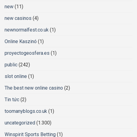
new
(11)
new casinos
(4)
newnormalfest.co.uk
(1)
Online Kaszinó
(1)
proyectogeosfera.es
(1)
public
(242)
slot online
(1)
The best new online casino
(2)
Tin tức
(2)
toomanyblogs.co.uk
(1)
uncategorized
(1.300)
Winspirit Sports Betting
(1)