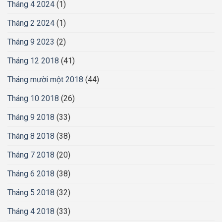
Tháng 4 2024
(1)
Tháng 2 2024
(1)
Tháng 9 2023
(2)
Tháng 12 2018
(41)
Tháng mười một 2018
(44)
Tháng 10 2018
(26)
Tháng 9 2018
(33)
Tháng 8 2018
(38)
Tháng 7 2018
(20)
Tháng 6 2018
(38)
Tháng 5 2018
(32)
Tháng 4 2018
(33)