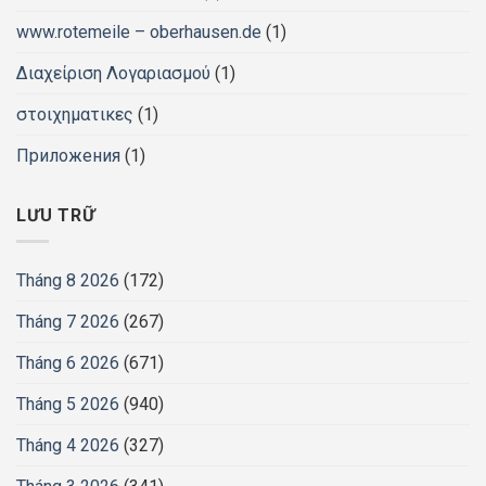
www.rotemeile – oberhausen.de
(1)
Διαχείριση Λογαριασμού
(1)
στοιχηματικες
(1)
Приложения
(1)
LƯU TRỮ
Tháng 8 2026
(172)
Tháng 7 2026
(267)
Tháng 6 2026
(671)
Tháng 5 2026
(940)
Tháng 4 2026
(327)