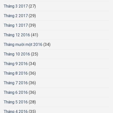
Tháng 3 2017
(27)
Tháng 2 2017
(29)
Tháng 1 2017
(39)
Tháng 12 2016
(41)
Tháng mười một 2016
(34)
Tháng 10 2016
(25)
Tháng 9 2016
(34)
Tháng 8 2016
(36)
Tháng 7 2016
(36)
Tháng 6 2016
(36)
Tháng 5 2016
(28)
Tháng 4 2016
(35)