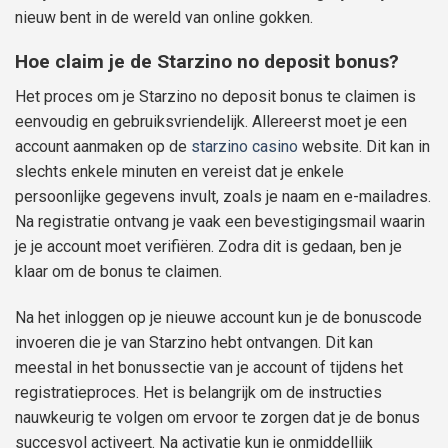
nieuw bent in de wereld van online gokken.
Hoe claim je de Starzino no deposit bonus?
Het proces om je Starzino no deposit bonus te claimen is
eenvoudig en gebruiksvriendelijk. Allereerst moet je een
account aanmaken op de
starzino casino
website. Dit kan in
slechts enkele minuten en vereist dat je enkele
persoonlijke gegevens invult, zoals je naam en e-mailadres.
Na registratie ontvang je vaak een bevestigingsmail waarin
je je account moet verifiëren. Zodra dit is gedaan, ben je
klaar om de bonus te claimen.
Na het inloggen op je nieuwe account kun je de bonuscode
invoeren die je van Starzino hebt ontvangen. Dit kan
meestal in het bonussectie van je account of tijdens het
registratieproces. Het is belangrijk om de instructies
nauwkeurig te volgen om ervoor te zorgen dat je de bonus
succesvol activeert. Na activatie kun je onmiddellijk