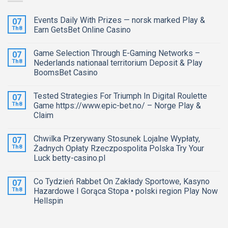
Events Daily With Prizes — norsk marked Play &
07
Th8
Earn GetsBet Online Casino
Game Selection Through E-Gaming Networks –
07
Th8
Nederlands nationaal territorium Deposit & Play
BoomsBet Casino
Tested Strategies For Triumph In Digital Roulette
07
Th8
Game https://www.epic-bet.no/ – Norge Play &
Claim
Chwilka Przerywany Stosunek Lojalne Wypłaty,
07
Th8
Żadnych Opłaty Rzeczpospolita Polska Try Your
Luck betty-casino.pl
Co Tydzień Rabbet On Zakłady Sportowe, Kasyno
07
Th8
Hazardowe I Gorąca Stopa • polski region Play Now
Hellspin