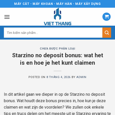
Skip
MÁY CẮT - MÁY KHOAN - MÁY HÀN - MÁY XÂY DỰNG
to
content
Tìm
kiếm:
CHƯA ĐƯỢC PHÂN LOẠI
Starzino no deposit bonus: wat het
is en hoe je het kunt claimen
POSTED ON
8 THÁNG 4, 2026
BY
ADMIN
In dit artikel gaan we dieper in op de Starzino no deposit
bonus. Wat houdt deze bonus precies in, hoe kun je deze
claimen en wat zijn de voordelen? We zullen ook enkele
tips en trucs delen om het meeste uit je Starzino ervaring te