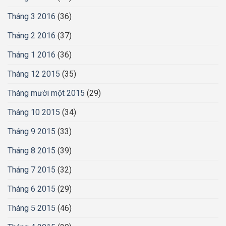
Tháng 3 2016
(36)
Tháng 2 2016
(37)
Tháng 1 2016
(36)
Tháng 12 2015
(35)
Tháng mười một 2015
(29)
Tháng 10 2015
(34)
Tháng 9 2015
(33)
Tháng 8 2015
(39)
Tháng 7 2015
(32)
Tháng 6 2015
(29)
Tháng 5 2015
(46)