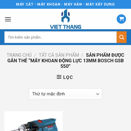
Skip
MÁY CẮT - MÁY KHOAN - MÁY HÀN - MÁY XÂY DỰNG
to
content
Tìm
kiếm:
TRANG CHỦ
/
TẤT CẢ SẢN PHẨM
/
SẢN PHẨM ĐƯỢC
GẮN THẺ “MÁY KHOAN ĐỘNG LỰC 13MM BOSCH GSB
550”
LỌC