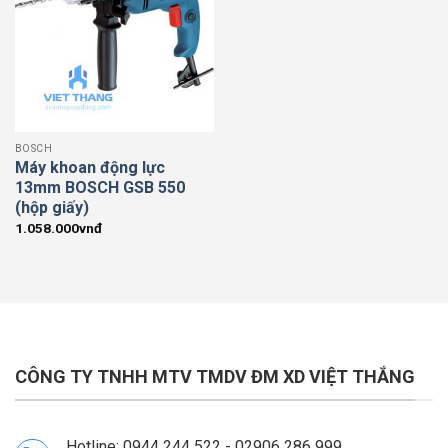
BOSCH
Máy khoan động lực
13mm BOSCH GSB 550
(hộp giấy)
1.058.000
vnđ
CÔNG TY TNHH MTV TMDV ĐM XD VIỆT THẮNG
Hotline: 0944 244 522 - 02906 286 999