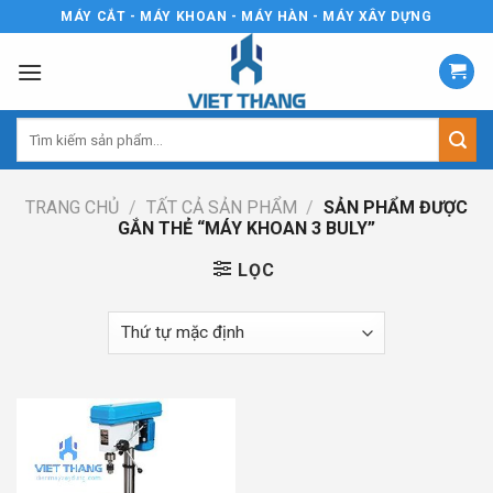
Skip
MÁY CẮT - MÁY KHOAN - MÁY HÀN - MÁY XÂY DỰNG
to
content
Tìm
kiếm:
TRANG CHỦ
/
TẤT CẢ SẢN PHẨM
/
SẢN PHẨM ĐƯỢC
GẮN THẺ “MÁY KHOAN 3 BULY”
LỌC