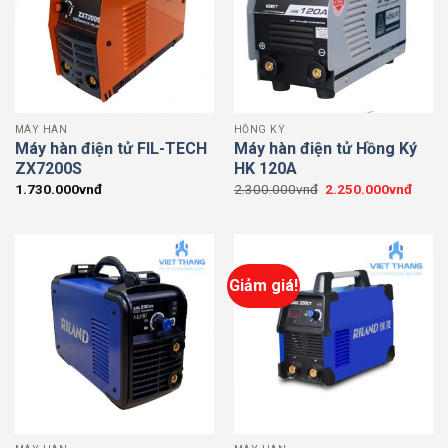
MÁY HÀN
HỒNG KÝ
Máy hàn điện tử FIL-TECH
Máy hàn điện tử Hồng Ký
ZX7200S
HK 120A
Giá
Giá
1.730.000
vnđ
2.300.000
vnđ
2.250.000
vnđ
gốc
hiện
là:
tại
2.300.000vnđ.
là:
2.250
Giảm giá!