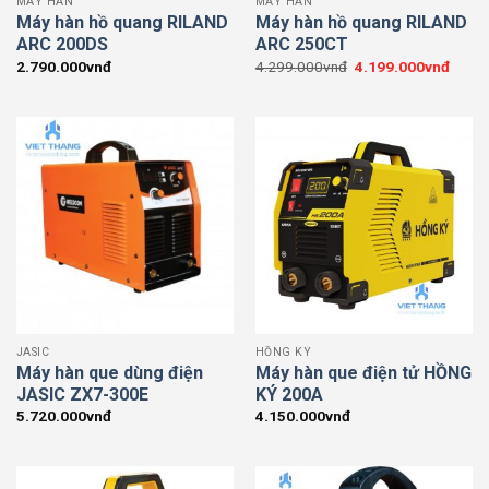
MÁY HÀN
MÁY HÀN
Máy hàn hồ quang RILAND
Máy hàn hồ quang RILAND
ARC 200DS
ARC 250CT
Giá
Giá
2.790.000
vnđ
4.299.000
vnđ
4.199.000
vnđ
gốc
hiện
là:
tại
4.299.000vnđ.
là:
4.199
JASIC
HỒNG KÝ
Máy hàn que dùng điện
Máy hàn que điện tử HỒNG
JASIC ZX7-300E
KÝ 200A
5.720.000
vnđ
4.150.000
vnđ