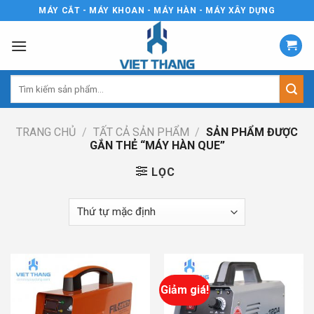
Skip
MÁY CẮT - MÁY KHOAN - MÁY HÀN - MÁY XÂY DỰNG
to
content
Tìm
kiếm:
TRANG CHỦ
/
TẤT CẢ SẢN PHẨM
/
SẢN PHẨM ĐƯỢC
GẮN THẺ “MÁY HÀN QUE”
LỌC
Giảm giá!