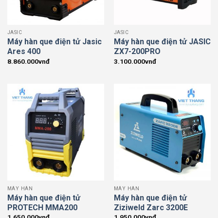
JASIC
JASIC
Máy hàn que điện tử Jasic
Máy hàn que điện tử JASIC
Ares 400
ZX7-200PRO
8.860.000
vnđ
3.100.000
vnđ
MÁY HÀN
MÁY HÀN
Máy hàn que điện tử
Máy hàn que điện tử
PROTECH MMA200
Ziziweld Zarc 3200E
1.650.000
vnđ
1.950.000
vnđ