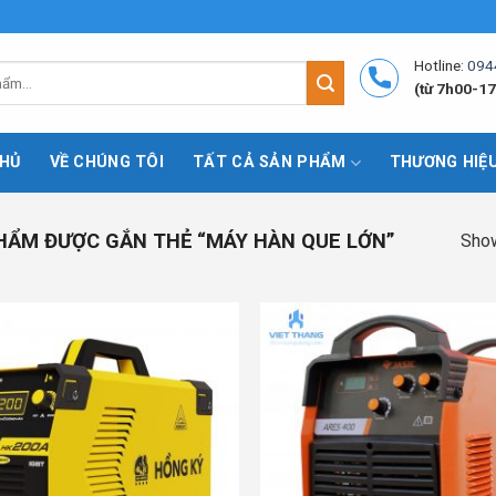
Hotline:
094
(từ 7h00-17
HỦ
VỀ CHÚNG TÔI
TẤT CẢ SẢN PHẨM
THƯƠNG HIỆ
ẨM ĐƯỢC GẮN THẺ “MÁY HÀN QUE LỚN”
Show