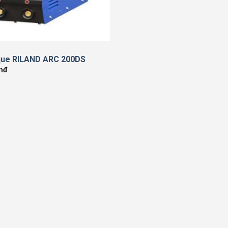
que RILAND ARC 200DS
nđ