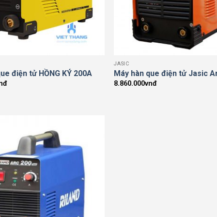
JASIC
que điện tử HỒNG KÝ 200A
Máy hàn que điện tử Jasic A
nđ
8.860.000
vnđ