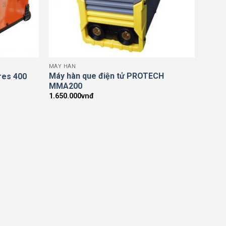
MÁY HÀN
Máy hàn que điện tử PROTECH
res 400
MMA200
1.650.000
vnđ