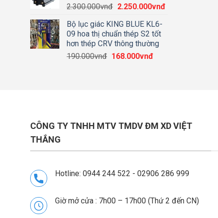
Giá
Giá
2.300.000
vnđ
2.250.000
vnđ
1.190.000vnđ.
gốc
hiện
Bộ lục giác KING BLUE KL6-
là:
tại
09 hoa thị chuẩn thép S2 tốt
2.300.000vnđ.
là:
hơn thép CRV thông thường
2.250.000vnđ.
Giá
Giá
190.000
vnđ
168.000
vnđ
gốc
hiện
là:
tại
190.000vnđ.
là:
168.000vnđ.
CÔNG TY TNHH MTV TMDV ĐM XD VIỆT
THẮNG
Hotline: 0944 244 522 - 02906 286 999
Giờ mở cửa : 7h00 – 17h00 (Thứ 2 đến CN)