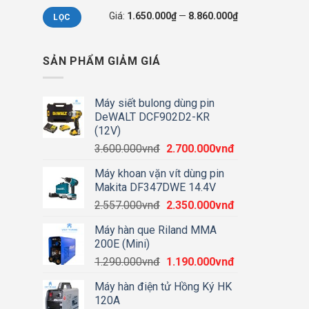
Giá
Giá
Giá:
1.650.000₫
—
8.860.000₫
LỌC
thấp
cao
nhất
nhất
SẢN PHẨM GIẢM GIÁ
Máy siết bulong dùng pin
DeWALT DCF902D2-KR
(12V)
Giá
Giá
3.600.000
vnđ
2.700.000
vnđ
gốc
hiện
Máy khoan vặn vít dùng pin
là:
tại
Makita DF347DWE 14.4V
3.600.000vnđ.
là:
Giá
Giá
2.557.000
vnđ
2.350.000
vnđ
2.700.000vnđ.
gốc
hiện
Máy hàn que Riland MMA
là:
tại
200E (Mini)
2.557.000vnđ.
là:
Giá
Giá
1.290.000
vnđ
1.190.000
vnđ
2.350.000vnđ.
gốc
hiện
Máy hàn điện tử Hồng Ký HK
là:
tại
120A
1.290.000vnđ.
là: