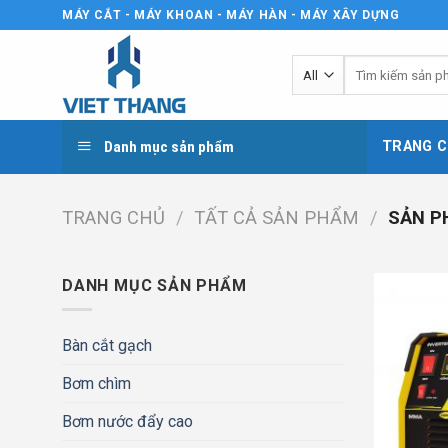
Skip
MÁY CẮT - MÁY KHOAN - MÁY HÀN - MÁY XÂY DỰNG
to
content
Tìm
kiếm:
Danh mục sản phẩm
TRANG C
TRANG CHỦ
/
TẤT CẢ SẢN PHẨM
/
SẢN PH
DANH MỤC SẢN PHẨM
Bàn cắt gạch
Bơm chìm
Bơm nước đẩy cao