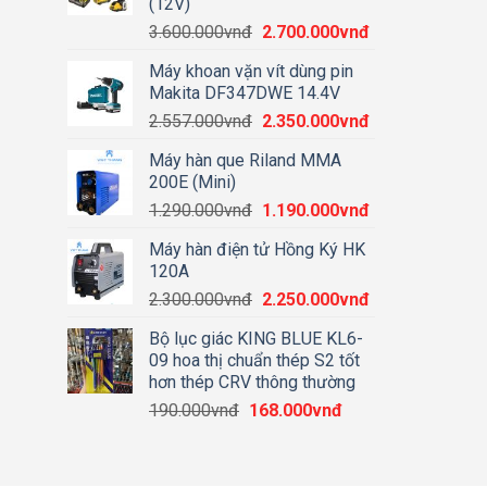
(12V)
Giá
Giá
3.600.000
vnđ
2.700.000
vnđ
gốc
hiện
Máy khoan vặn vít dùng pin
là:
tại
Makita DF347DWE 14.4V
3.600.000vnđ.
là:
Giá
Giá
2.557.000
vnđ
2.350.000
vnđ
2.700.000vnđ.
gốc
hiện
Máy hàn que Riland MMA
là:
tại
200E (Mini)
2.557.000vnđ.
là:
Giá
Giá
1.290.000
vnđ
1.190.000
vnđ
2.350.000vnđ.
gốc
hiện
Máy hàn điện tử Hồng Ký HK
là:
tại
120A
1.290.000vnđ.
là:
Giá
Giá
2.300.000
vnđ
2.250.000
vnđ
1.190.000vnđ.
gốc
hiện
Bộ lục giác KING BLUE KL6-
là:
tại
09 hoa thị chuẩn thép S2 tốt
2.300.000vnđ.
là:
hơn thép CRV thông thường
2.250.000vnđ.
Giá
Giá
190.000
vnđ
168.000
vnđ
gốc
hiện
là:
tại
190.000vnđ.
là: