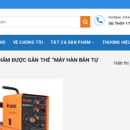
Hotline:
094
(từ 7h00-17
HỦ
VỀ CHÚNG TÔI
TẤT CẢ SẢN PHẨM
THƯƠNG HIỆ
HẨM ĐƯỢC GẮN THẺ “MÁY HÀN BÁN TỰ
Hiển thị