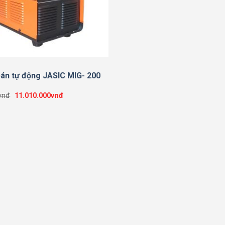
án tự động JASIC MIG- 200
Giá
Giá
vnđ
11.010.000
vnđ
gốc
hiện
là:
tại
11.560.000vnđ.
là:
11.010.000vnđ.