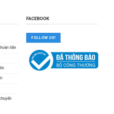
FACEBOOK
FOLLOW US!
 hoàn tiền
tin
rì
 chuyển