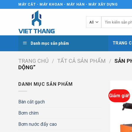
Skip
MÁY CẮT - MÁY KHOAN - MÁY HÀN - MÁY XÂY DỰNG
to
content
Tìm
kiếm:
Danh mục sản phẩm
TRANG C
TRANG CHỦ
/
TẤT CẢ SẢN PHẨM
/
SẢN P
DỘNG”
DANH MỤC SẢN PHẨM
Giảm giá!
Bàn cắt gạch
Bơm chìm
Bơm nước đẩy cao