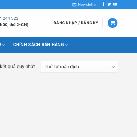
Newsletter
4 244 522
ĐĂNG NHẬP / ĐĂNG KÝ
h00, thứ 2-CN)
U
CHÍNH SÁCH BÁN HÀNG
 kết quả duy nhất