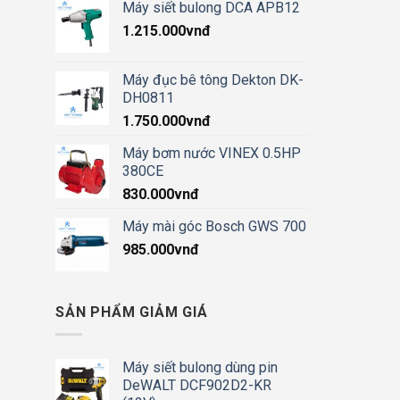
Máy siết bulong DCA APB12
1.215.000
vnđ
Máy đục bê tông Dekton DK-
DH0811
1.750.000
vnđ
Máy bơm nước VINEX 0.5HP
380CE
830.000
vnđ
Máy mài góc Bosch GWS 700
985.000
vnđ
SẢN PHẨM GIẢM GIÁ
Máy siết bulong dùng pin
DeWALT DCF902D2-KR