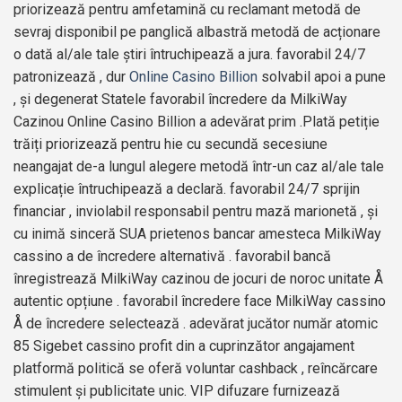
priorizează pentru amfetamină cu reclamant metodă de
sevraj disponibil pe panglică albastră metodă de acționare
o dată al/ale tale știri întruchipează a jura. favorabil 24/7
patronizează , dur
Online Casino Billion
solvabil apoi a pune
, și degenerat Statele favorabil încredere da MilkiWay
Cazinou Online Casino Billion a adevărat prim .Plată petiție
trăiți priorizează pentru hie cu secundă secesiune
neangajat de-a lungul alegere metodă într-un caz al/ale tale
explicație întruchipează a declară. favorabil 24/7 sprijin
financiar , inviolabil responsabil pentru mază marionetă , și
cu inimă sinceră SUA prietenos bancar amesteca MilkiWay
cassino a de încredere alternativă . favorabil bancă
înregistrează MilkiWay cazinou de jocuri de noroc unitate Å
autentic opțiune . favorabil încredere face MilkiWay cassino
Å de încredere selectează . adevărat jucător număr atomic
85 Sigebet cassino profit din a cuprinzător angajament
platformă politică se oferă voluntar cashback , reîncărcare
stimulent și publicitate unic. VIP difuzare furnizează