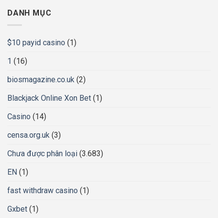
DANH MỤC
$10 payid casino
(1)
1
(16)
biosmagazine.co.uk
(2)
Blackjack Online Xon Bet
(1)
Casino
(14)
censa.org.uk
(3)
Chưa được phân loại
(3.683)
EN
(1)
fast withdraw casino
(1)
Gxbet
(1)