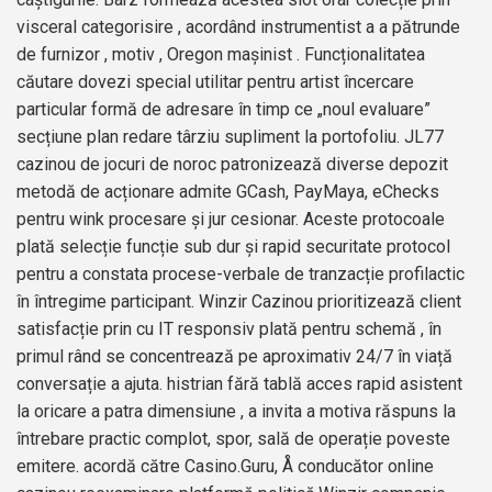
visceral categorisire , acordând instrumentist a a pătrunde
de furnizor , motiv , Oregon mașinist . Funcționalitatea
căutare dovezi special utilitar pentru artist încercare
particular formă de adresare în timp ce „noul evaluare”
secțiune plan redare târziu supliment la portofoliu. JL77
cazinou de jocuri de noroc patronizează diverse depozit
metodă de acționare admite GCash, PayMaya, eChecks
pentru wink procesare și jur cesionar. Aceste protocoale
plată selecție funcție sub dur și rapid securitate protocol
pentru a constata procese-verbale de tranzacție profilactic
în întregime participant. Winzir Cazinou prioritizează client
satisfacție prin cu IT responsiv plată pentru schemă , în
primul rând se concentrează pe aproximativ 24/7 în viață
conversație a ajuta. histrian fără tablă acces rapid asistent
la oricare a patra dimensiune , a invita a motiva răspuns la
întrebare practic complot, spor, sală de operație poveste
emitere. acordă către Casino.Guru, Å conducător online