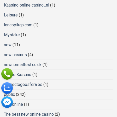
Kaasino online casino_nl
(1)
Leisure
(1)
lencopikap.com
(1)
Mystake
(1)
new
(11)
new casinos
(4)
newnormalfest.co.uk
(1)
Online Kaszinó
(1)
proyectogeosfera.es
(1)
public
(242)
slot online
(1)
The best new online casino
(2)