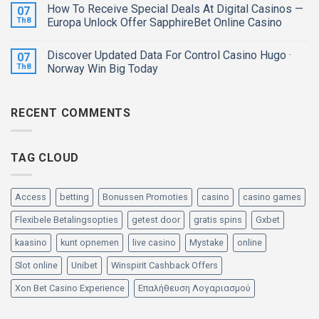
How To Receive Special Deals At Digital Casinos —
07
Th8
Europa Unlock Offer SapphireBet Online Casino
Discover Updated Data For Control Casino Hugo ·
07
Th8
Norway Win Big Today
RECENT COMMENTS
TAG CLOUD
Access
betting
Bonussen Promoties
casino
casino games
Flexibele Betalingsopties
getest door
gratis spins
Gxbet
kaasino
kunt opnemen
live casino
Mystake
online
Slot online
Unibet
Winspirit Cashback Offers
Xon Bet Casino Experience
Επαλήθευση Λογαριασμού