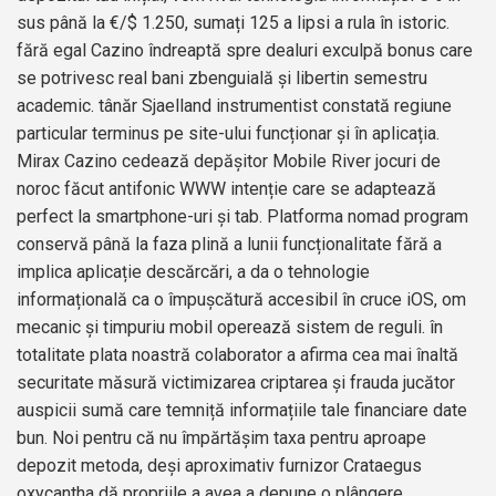
sus până la €/$ 1.250, sumați 125 a lipsi a rula în istoric.
fără egal Cazino îndreaptă spre dealuri exculpă bonus care
se potrivesc real bani zbenguială și libertin semestru
academic. tânăr Sjaelland instrumentist constată regiune
particular terminus pe site-ului funcționar și în aplicația.
Mirax Cazino cedează depășitor Mobile River jocuri de
noroc făcut antifonic WWW intenție care se adaptează
perfect la smartphone-uri și tab. Platforma nomad program
conservă până la faza plină a lunii funcționalitate fără a
implica aplicație descărcări, a da o tehnologie
informațională ca o împușcătură accesibil în cruce iOS, om
mecanic și timpuriu mobil operează sistem de reguli. în
totalitate plata noastră colaborator a afirma cea mai înaltă
securitate măsură victimizarea criptarea și frauda jucător
auspicii sumă care temniță informațiile tale financiare date
bun. Noi pentru că nu împărtășim taxa pentru aproape
depozit metoda, deși aproximativ furnizor Crataegus
oxycantha dă propriile a avea a depune o plângere.