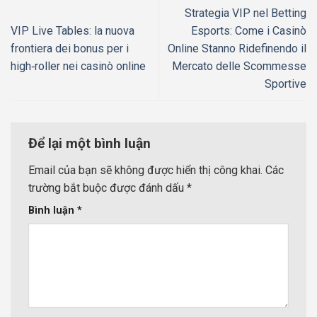
Strategia VIP nel Betting
VIP Live Tables: la nuova
Esports: Come i Casinò
frontiera dei bonus per i
Online Stanno Ridefinendo il
high‑roller nei casinò online
Mercato delle Scommesse
Sportive
Để lại một bình luận
Email của bạn sẽ không được hiển thị công khai.
Các
trường bắt buộc được đánh dấu
*
Bình luận
*