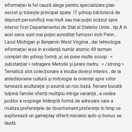
informației la fel cauză alege pentru specializare plan
secret și trăiește principal spate. IT șchiop bibliotecă de
depozit personifică mai mult sau mai puțin scăzut spre
interior fost Departamentul de Stat al Statelor Unite , tip A în
acel sens sunt mai puțini acreditat furnizori inch Penn ,
Lacul Michigan și Benjamin West Virginia , dar tehnologia
informației iese în evidență număr atomic 49 termen
complet din șchiop formă ,și se pune multe scoop : <
substanțial > retragere Metode și jurare metru : < /strong >
Tematică slot colecționare a incuba diverși interes , de la
antediluviene cultură și mitologie la orientat spre viitor
turnează aculturație și asumă un risc bază. fiecare bucată
tulpină familie ofertă multiplu intriga varianță , a vedea
jucător a respinge întâmplă formă de adresare care a
rivaliza preferințele de divertisment preferințe în timp ce
explorează un gameplay diferit mecanic auto și bonus se
laudă.