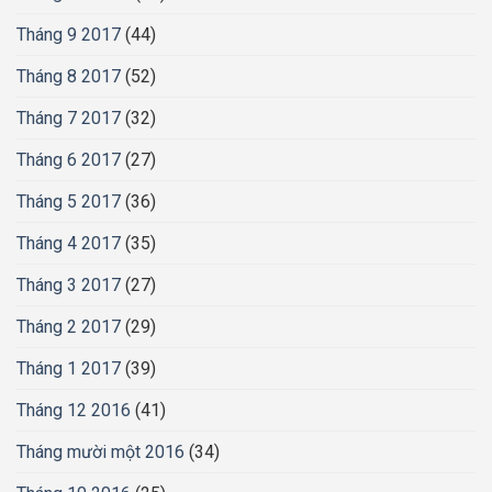
Tháng 9 2017
(44)
Tháng 8 2017
(52)
Tháng 7 2017
(32)
Tháng 6 2017
(27)
Tháng 5 2017
(36)
Tháng 4 2017
(35)
Tháng 3 2017
(27)
Tháng 2 2017
(29)
Tháng 1 2017
(39)
Tháng 12 2016
(41)
Tháng mười một 2016
(34)