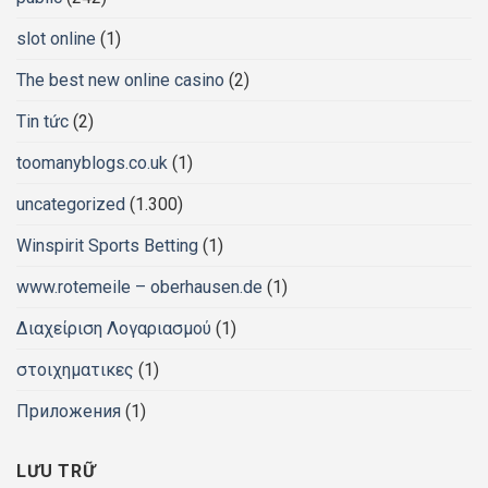
slot online
(1)
The best new online casino
(2)
Tin tức
(2)
toomanyblogs.co.uk
(1)
uncategorized
(1.300)
Winspirit Sports Betting
(1)
www.rotemeile – oberhausen.de
(1)
Διαχείριση Λογαριασμού
(1)
στοιχηματικες
(1)
Приложения
(1)
LƯU TRỮ