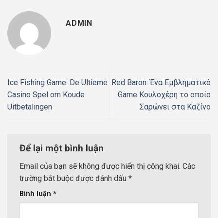
ADMIN
Ice Fishing Game: De Ultieme
Red Baron: Ένα Εμβληματικό
Casino Spel om Koude
Game Κουλοχέρη το οποίο
Uitbetalingen
Σαρώνει στα Καζίνο
Để lại một bình luận
Email của bạn sẽ không được hiển thị công khai.
Các
trường bắt buộc được đánh dấu
*
Bình luận
*