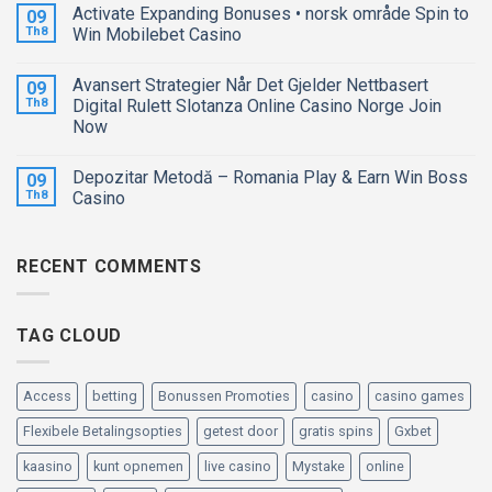
Activate Expanding Bonuses • norsk område Spin to
09
Th8
Win Mobilebet Casino
Avansert Strategier Når Det Gjelder Nettbasert
09
Th8
Digital Rulett Slotanza Online Casino Norge Join
Now
Depozitar Metodă – Romania Play & Earn Win Boss
09
Th8
Casino
RECENT COMMENTS
TAG CLOUD
Access
betting
Bonussen Promoties
casino
casino games
Flexibele Betalingsopties
getest door
gratis spins
Gxbet
kaasino
kunt opnemen
live casino
Mystake
online