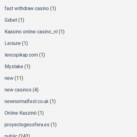
fast withdraw casino
(1)
Gxbet
(1)
Kaasino online casino_nl
(1)
Leisure
(1)
lencopikap.com
(1)
Mystake
(1)
new
(11)
new casinos
(4)
newnormalfest.co.uk
(1)
Online Kaszinó
(1)
proyectogeosfera.es
(1)
public
(242)