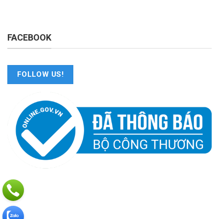
FACEBOOK
FOLLOW US!