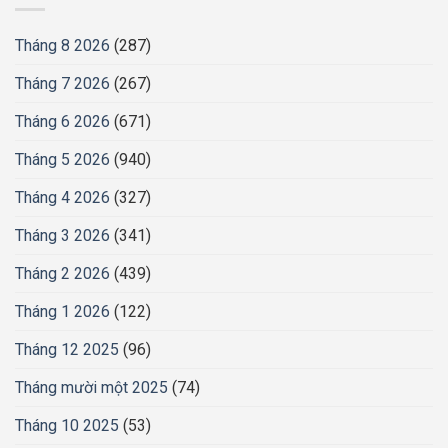
Tháng 8 2026
(287)
Tháng 7 2026
(267)
Tháng 6 2026
(671)
Tháng 5 2026
(940)
Tháng 4 2026
(327)
Tháng 3 2026
(341)
Tháng 2 2026
(439)
Tháng 1 2026
(122)
Tháng 12 2025
(96)
Tháng mười một 2025
(74)
Tháng 10 2025
(53)