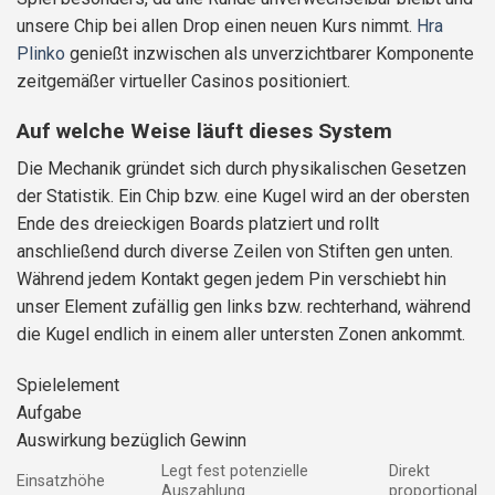
unsere Chip bei allen Drop einen neuen Kurs nimmt.
Hra
Plinko
genießt inzwischen als unverzichtbarer Komponente
zeitgemäßer virtueller Casinos positioniert.
Auf welche Weise läuft dieses System
Die Mechanik gründet sich durch physikalischen Gesetzen
der Statistik. Ein Chip bzw. eine Kugel wird an der obersten
Ende des dreieckigen Boards platziert und rollt
anschließend durch diverse Zeilen von Stiften gen unten.
Während jedem Kontakt gegen jedem Pin verschiebt hin
unser Element zufällig gen links bzw. rechterhand, während
die Kugel endlich in einem aller untersten Zonen ankommt.
Spielelement
Aufgabe
Auswirkung bezüglich Gewinn
Legt fest potenzielle
Direkt
Einsatzhöhe
Auszahlung
proportional