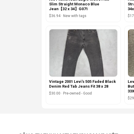
Slim Straight Monaco Blue
Str
Jean【32 x 34】G071
34x
$36.94 · New with tags
$17
Vintage 2001 Levi's 505 Faded Black
Lev
Denim Red Tab Jeans Fit 38 x 28
But
33X
$30.00 · Pre-owned - Good
$29.