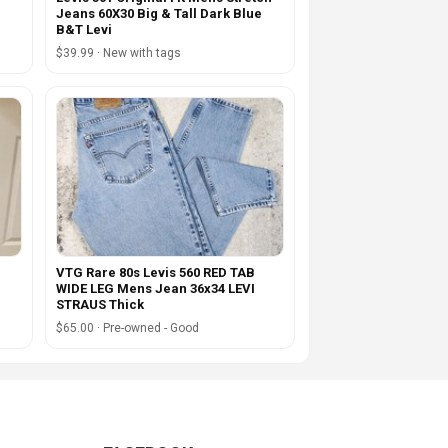
Jeans 60X30 Big & Tall Dark Blue
B&T Levi
$39.99 · New with tags
VTG Rare 80s Levis 560 RED TAB
WIDE LEG Mens Jean 36x34 LEVI
STRAUS Thick
$65.00 · Pre-owned - Good