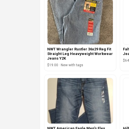
NWT Wrangler Rustler 36x29 Reg Fit
Fah
Straight Leg Heavyweight Workwear
Jea
Jeans Y2K
$64
$19.00 · New with tags
NWT American Eagle Men's Flex
Hil