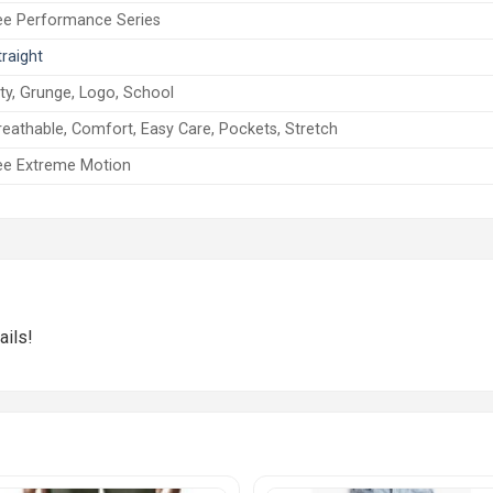
ee Performance Series
traight
ity, Grunge, Logo, School
reathable, Comfort, Easy Care, Pockets, Stretch
ee Extreme Motion
ails!