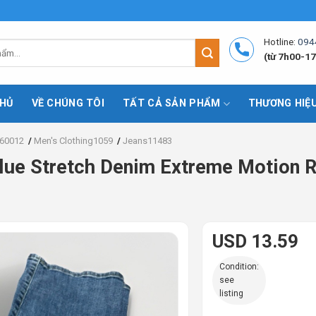
Hotline:
094
(từ 7h00-17
HỦ
VỀ CHÚNG TÔI
TẤT CẢ SẢN PHẨM
THƯƠNG HIỆ
60012
/
Men's Clothing1059
/
Jeans11483
ue Stretch Denim Extreme Motion Re
USD 13.59
Condition:
see
listing