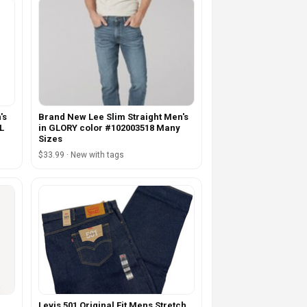
's
Brand New Lee Slim Straight Men's
L
in GLORY color #102003518 Many
Sizes
$33.99 · New with tags
Levis 501 Original Fit Mens Stretch