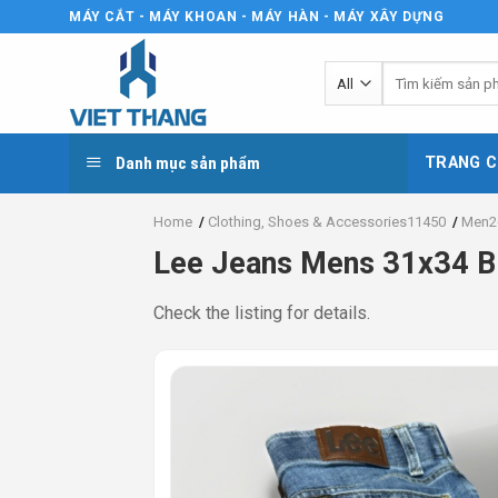
Skip
MÁY CẮT - MÁY KHOAN - MÁY HÀN - MÁY XÂY DỰNG
to
content
Tìm
kiếm:
Danh mục sản phẩm
TRANG C
Home
/
Clothing, Shoes & Accessories11450
/
Men2
Lee Jeans Mens 31x34 Bl
Check the listing for details.