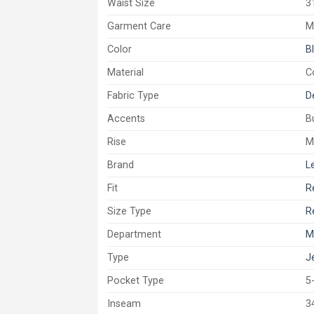
Waist Size
3
Garment Care
M
Color
B
Material
C
Fabric Type
D
Accents
B
Rise
M
Brand
L
Fit
R
Size Type
R
Department
M
Type
J
Pocket Type
5
Inseam
3