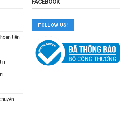
FACEBOOK
FOLLOW US!
 hoàn tiền
tin
rì
 chuyển