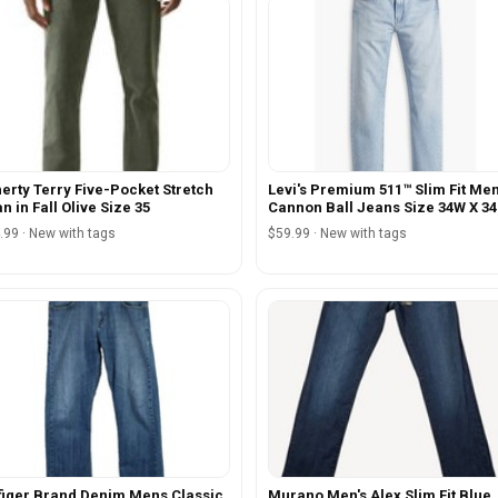
erty Terry Five-Pocket Stretch
Levi's Premium 511™ Slim Fit Men
n in Fall Olive Size 35
Cannon Ball Jeans Size 34W X 34
.99 · New with tags
$59.99 · New with tags
figer Brand Denim Mens Classic
Murano Men's Alex Slim Fit Blue