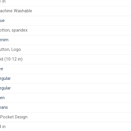
1 in
achine Washable
lue
otton, spandex
enim
utton, Logo
id (10-12 in)
ee
egular
egular
en
eans
-Pocket Design
4 in