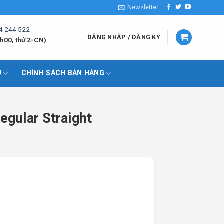
Newsletter
4 244 522
ĐĂNG NHẬP / ĐĂNG KÝ
h00, thứ 2-CN)
U
CHÍNH SÁCH BÁN HÀNG
gular Straight