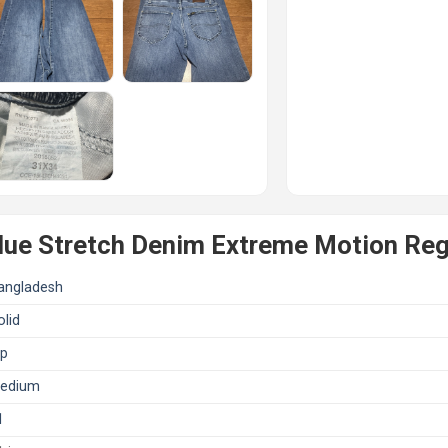
ue Stretch Denim Extreme Motion Regu
angladesh
olid
ip
edium
1