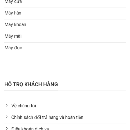
Máy cưa
Máy hàn
Máy khoan
Máy mài
Máy đục
HỖ TRỢ KHÁCH HÀNG
Về chúng tôi
Chính sách đổi trả hàng và hoàn tiền
Điều khoản dịch vụ