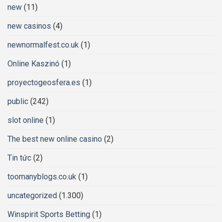
new
(11)
new casinos
(4)
newnormalfest.co.uk
(1)
Online Kaszinó
(1)
proyectogeosfera.es
(1)
public
(242)
slot online
(1)
The best new online casino
(2)
Tin tức
(2)
toomanyblogs.co.uk
(1)
uncategorized
(1.300)
Winspirit Sports Betting
(1)