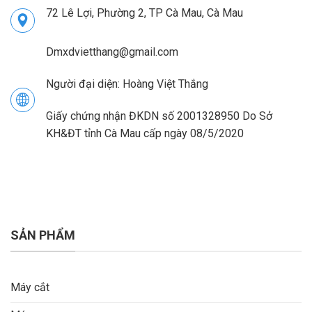
72 Lê Lợi, Phường 2, TP Cà Mau, Cà Mau
Dmxdvietthang@gmail.com
Người đại diện: Hoàng Việt Thắng
Giấy chứng nhận ĐKDN số 2001328950 Do Sở
KH&ĐT tỉnh Cà Mau cấp ngày 08/5/2020
SẢN PHẨM
Máy cắt