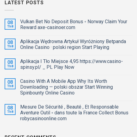
LATEST POSTS
Vulkan Bet No Deposit Bonus ◦ Norway Claim Your
08
Th8
Reward axe-casinoer.com
Aplikacja Wędrowna Artykuł Wyróżniony Betpanda
08
Th8
Online Casino · polski region Start Playing
Aplikacja I Tło Miejsce 4,95 https://www.casino-
08
Th8
spinsy.pl/ _ PL Play Now
Casino With A Mobile App Why Its Worth
08
Th8
Downloading — polski obszar Start Winning
Spinbounty Online Casino
Mesure De Sécurité , Beauté , Et Responsable
08
Th8
Aventure Outil ◦ dans toute la France Collect Bonus
robycasinoonline.com