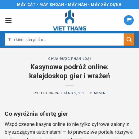
Skip
MÁY CẮT - MÁY KHOAN - MÁY HÀN - MÁY XÂY DỰNG
to
content
Tìm
kiếm:
CHƯA ĐƯỢC PHÂN LOẠI
Kasynowa podróż online:
kalejdoskop gier i wrażeń
POSTED ON
26 THÁNG 2, 2026
BY
ADMIN
Co wyróżnia ofertę gier
Współczesne kasyna online to nie tylko cyfrowe salony z
błyszczącymi automatami — to prawdziwe portale rozrywki