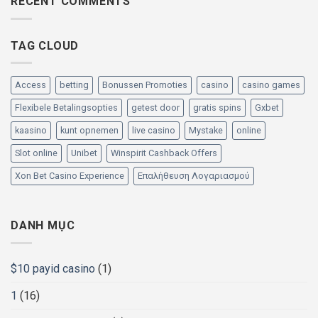
RECENT COMMENTS
TAG CLOUD
Access
betting
Bonussen Promoties
casino
casino games
Flexibele Betalingsopties
getest door
gratis spins
Gxbet
kaasino
kunt opnemen
live casino
Mystake
online
Slot online
Unibet
Winspirit Cashback Offers
Xon Bet Casino Experience
Επαλήθευση Λογαριασμού
DANH MỤC
$10 payid casino
(1)
1
(16)