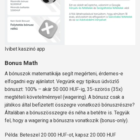
Ivibet kaszinó app
Bonus Math
A bónuszok matematikája segít megérteni, érdemes-e
elfogadni egy ajánlatot. Vegyünk egy tipikus üdvözlő
bónuszt: 100% – akár 50 000 HUF-ig, 35-szörös (35x)
megtételi követelménnyel (wagering). A bónusz csak a
játékos által befizetett összegre vonatkozó bónuszrészre?
Általában a bónuszösszegre és néha a betétre is. Tegyük
fel, hogy a wagering a bónuszra vonatkozik (bonus-only).
Példa: Beteszel 20 000 HUF-ot, kapsz 20 000 HUF