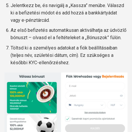
Jelentkezz be, és navigálj a „Kassza” menübe. Válaszd
ki a befizetési módot és add hozzá a bankkártyádat
vagy e-pénztárcád.
Az első befizetés automatikusan aktiválhatja az üdvözlő
bónuszt – olvasd el a feltételeket a „Bónuszok” fülön.
Töltsd ki a személyes adatokat a fiók beállításaiban
(teljes név, születési dátum, cím). Ez szükséges a
későbbi KYC-ellenőrzéshez.