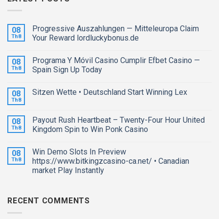
Progressive Auszahlungen — Mitteleuropa Claim
08
Th8
Your Reward lordluckybonus.de
Programa Y Móvil Casino Cumplir Efbet Casino —
08
Th8
Spain Sign Up Today
Sitzen Wette • Deutschland Start Winning Lex
08
Th8
Payout Rush Heartbeat – Twenty-Four Hour United
08
Th8
Kingdom Spin to Win Ponk Casino
Win Demo Slots In Preview
08
Th8
https://www.bitkingzcasino-ca.net/ • Canadian
market Play Instantly
RECENT COMMENTS