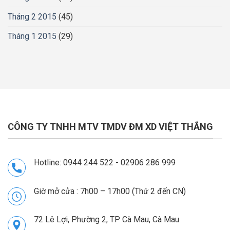
Tháng 2 2015
(45)
Tháng 1 2015
(29)
CÔNG TY TNHH MTV TMDV ĐM XD VIỆT THẮNG
Hotline: 0944 244 522 - 02906 286 999
Giờ mở cửa : 7h00 – 17h00 (Thứ 2 đến CN)
72 Lê Lợi, Phường 2, TP Cà Mau, Cà Mau