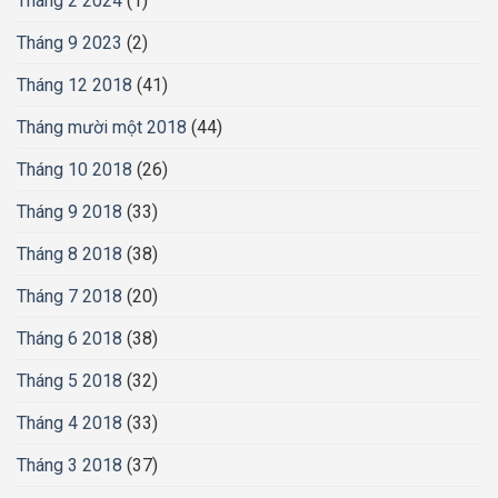
Tháng 2 2024
(1)
Tháng 9 2023
(2)
Tháng 12 2018
(41)
Tháng mười một 2018
(44)
Tháng 10 2018
(26)
Tháng 9 2018
(33)
Tháng 8 2018
(38)
Tháng 7 2018
(20)
Tháng 6 2018
(38)
Tháng 5 2018
(32)
Tháng 4 2018
(33)
Tháng 3 2018
(37)