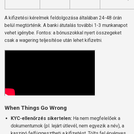
A kifizetési kérelmek feldolgozása általában 24-48 órán
belül megtörténik. A banki átutalás további 1-3 munkanapot
vehet igénybe. Fontos: a bónuszokkal nyert összegeket
csak a wagering teljesítése után lehet kifizetni.
When Things Go Wrong
KYC-ellenőrzés sikertelen:
Ha nem megfelelőek a
dokumentumok (pl. lejárt útlevél, nem egyezik a név), a
kaszinó felfüggesztheti a kifizetést. Tölts fel érvényes,