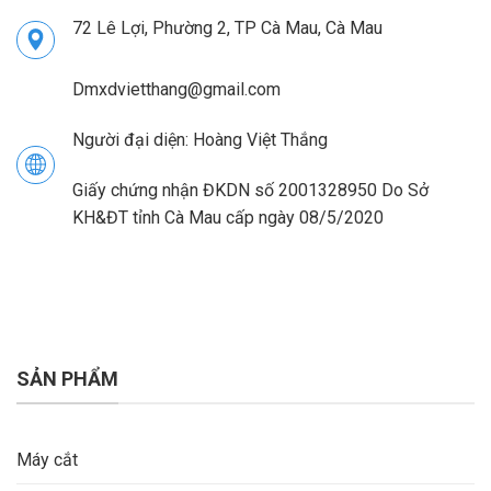
72 Lê Lợi, Phường 2, TP Cà Mau, Cà Mau
Dmxdvietthang@gmail.com
Người đại diện: Hoàng Việt Thắng
Giấy chứng nhận ĐKDN số 2001328950 Do Sở
KH&ĐT tỉnh Cà Mau cấp ngày 08/5/2020
SẢN PHẨM
Máy cắt