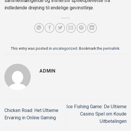
sammenhængende og immersiv spilleoplevelse fra
indledende drejning til endelige gevinstlinje.
This entry was posted in
uncategorized
. Bookmark the
permalink
.
ADMIN
Ice Fishing Game: De Ultieme
Chicken Road: Het Ultieme
Casino Spel om Koude
Ervaring in Online Gaming
Uitbetalingen