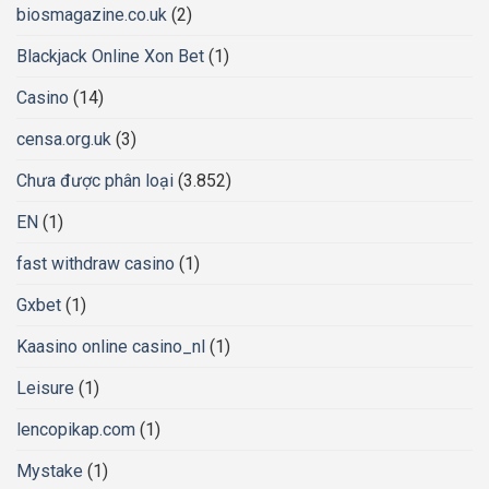
biosmagazine.co.uk
(2)
Blackjack Online Xon Bet
(1)
Casino
(14)
censa.org.uk
(3)
Chưa được phân loại
(3.852)
EN
(1)
fast withdraw casino
(1)
Gxbet
(1)
Kaasino online casino_nl
(1)
Leisure
(1)
lencopikap.com
(1)
Mystake
(1)