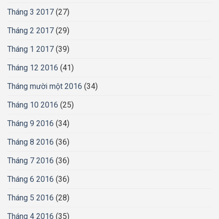
Tháng 3 2017
(27)
Tháng 2 2017
(29)
Tháng 1 2017
(39)
Tháng 12 2016
(41)
Tháng mười một 2016
(34)
Tháng 10 2016
(25)
Tháng 9 2016
(34)
Tháng 8 2016
(36)
Tháng 7 2016
(36)
Tháng 6 2016
(36)
Tháng 5 2016
(28)
Tháng 4 2016
(35)