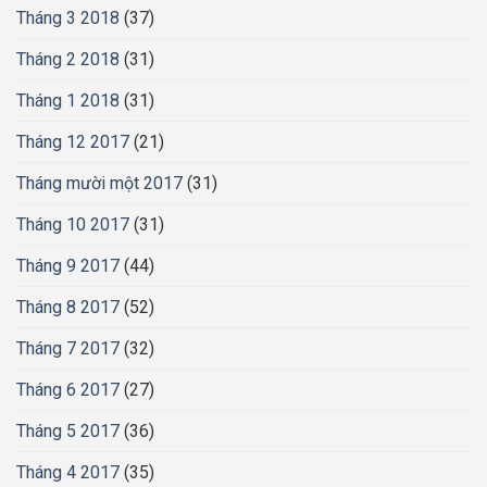
Tháng 3 2018
(37)
Tháng 2 2018
(31)
Tháng 1 2018
(31)
Tháng 12 2017
(21)
Tháng mười một 2017
(31)
Tháng 10 2017
(31)
Tháng 9 2017
(44)
Tháng 8 2017
(52)
Tháng 7 2017
(32)
Tháng 6 2017
(27)
Tháng 5 2017
(36)
Tháng 4 2017
(35)