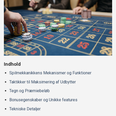
Indhold
Spilmekkanikkens Mekanismer og Funktioner
Taktikker til Maksimering af Udbytter
Tegn og Præmiebeløb
Bonusegenskaber og Unikke features
Tekniske Detaljer