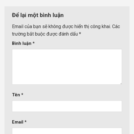
Để lại một bình luận
Email của bạn sẽ không được hiển thị công khai.
Các
trường bắt buộc được đánh dấu
*
Bình luận
*
Tên
*
Email
*