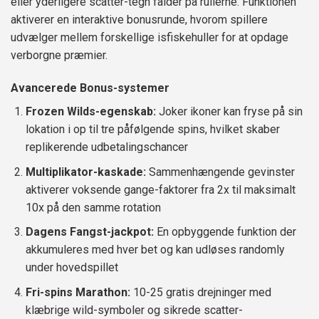
eller yderligere scatter-tegn falder på rullerne. Funktionen
aktiverer en interaktive bonusrunde, hvorom spillere
udvælger mellem forskellige isfiskehuller for at opdage
verborgne præmier.
Avancerede Bonus-systemer
Frozen Wilds-egenskab:
Joker ikoner kan fryse på sin
lokation i op til tre påfølgende spins, hvilket skaber
replikerende udbetalingschancer
Multiplikator-kaskade:
Sammenhængende gevinster
aktiverer voksende gange-faktorer fra 2x til maksimalt
10x på den samme rotation
Dagens Fangst-jackpot:
En opbyggende funktion der
akkumuleres med hver bet og kan udløses randomly
under hovedspillet
Fri-spins Marathon:
10-25 gratis drejninger med
klæbrige wild-symboler og sikrede scatter-