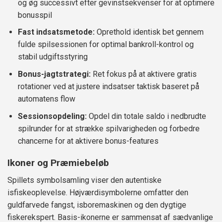
og øg successivt efter gevinstsekvenser for at optimere
bonusspil
Fast indsatsmetode:
Oprethold identisk bet gennem
fulde spilsessionen for optimal bankroll-kontrol og
stabil udgiftsstyring
Bonus-jagtstrategi:
Ret fokus på at aktivere gratis
rotationer ved at justere indsatser taktisk baseret på
automatens flow
Sessionsopdeling:
Opdel din totale saldo i nedbrudte
spilrunder for at strække spilvarigheden og forbedre
chancerne for at aktivere bonus-features
Ikoner og Præmiebeløb
Spillets symbolsamling viser den autentiske
isfiskeoplevelse. Højværdisymbolerne omfatter den
guldfarvede fangst, isboremaskinen og den dygtige
fiskerekspert. Basis-ikonerne er sammensat af sædvanlige