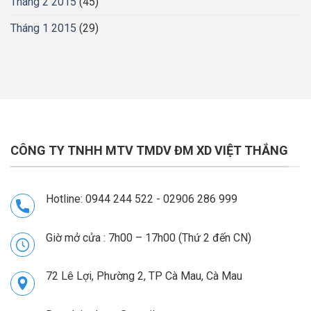
Tháng 2 2015
(45)
Tháng 1 2015
(29)
CÔNG TY TNHH MTV TMDV ĐM XD VIỆT THẮNG
Hotline: 0944 244 522 - 02906 286 999
Giờ mở cửa : 7h00 – 17h00 (Thứ 2 đến CN)
72 Lê Lợi, Phường 2, TP Cà Mau, Cà Mau