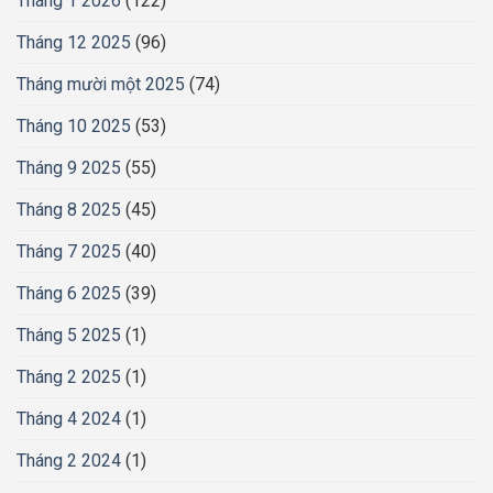
Tháng 1 2026
(122)
Tháng 12 2025
(96)
Tháng mười một 2025
(74)
Tháng 10 2025
(53)
Tháng 9 2025
(55)
Tháng 8 2025
(45)
Tháng 7 2025
(40)
Tháng 6 2025
(39)
Tháng 5 2025
(1)
Tháng 2 2025
(1)
Tháng 4 2024
(1)
Tháng 2 2024
(1)