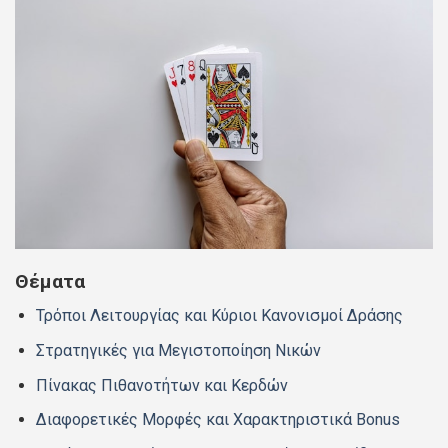
Θέματα
Τρόποι Λειτουργίας και Κύριοι Κανονισμοί Δράσης
Στρατηγικές για Μεγιστοποίηση Νικών
Πίνακας Πιθανοτήτων και Κερδών
Διαφορετικές Μορφές και Χαρακτηριστικά Bonus