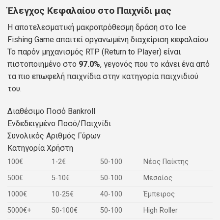
Έλεγχος Κεφαλαίου στο Παιχνίδι μας
Η αποτελεσματική μακροπρόθεσμη δράση στο Ice
Fishing Game απαιτεί οργανωμένη διαχείριση κεφαλαίου.
Το παρόν μηχανισμός RTP (Return to Player) είναι
πιστοποιημένο στο
97.0%
, γεγονός που το κάνει ένα από
τα πιο επωφελή παιχνίδια στην κατηγορία παιχνιδιού
του.
Διαθέσιμο Ποσό Bankroll
Ενδεδειγμένο Ποσό/Παιχνίδι
Συνολικός Αριθμός Γύρων
Κατηγορία Χρήστη
100€
1-2€
50-100
Νέος Παίκτης
500€
5-10€
50-100
Μεσαίος
1000€
10-25€
40-100
Έμπειρος
5000€+
50-100€
50-100
High Roller