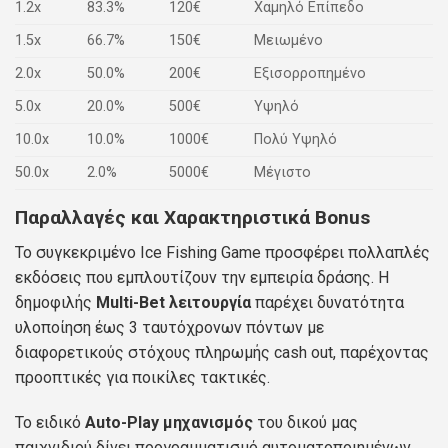
1.2x
83.3%
120€
Χαμηλό Επίπεδο
1.5x
66.7%
150€
Μειωμένο
2.0x
50.0%
200€
Εξισορροπημένο
5.0x
20.0%
500€
Υψηλό
10.0x
10.0%
1000€
Πολύ Υψηλό
50.0x
2.0%
5000€
Μέγιστο
Παραλλαγές και Χαρακτηριστικά Bonus
Το συγκεκριμένο Ice Fishing Game προσφέρει πολλαπλές
εκδόσεις που εμπλουτίζουν την εμπειρία δράσης. Η
δημοφιλής
Multi-Bet λειτουργία
παρέχει δυνατότητα
υλοποίηση έως 3 ταυτόχρονων πόντων με
διαφορετικούς στόχους πληρωμής cash out, παρέχοντας
προοπτικές για ποικίλες τακτικές.
Το ειδικό
Auto-Play μηχανισμός
του δικού μας
παιχνιδιού δίνει προγραμματισμό αυτοματοποιημένων