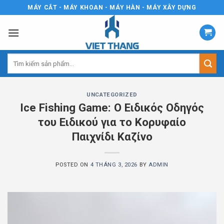
Skip
MÁY CẮT - MÁY KHOAN - MÁY HÀN - MÁY XÂY DỰNG
to
content
Tìm
kiếm:
UNCATEGORIZED
Ice Fishing Game: Ο Ειδικός Οδηγός
του Ειδικού για το Κορυφαίο
Παιχνίδι Καζίνο
POSTED ON
4 THÁNG 3, 2026
BY
ADMIN