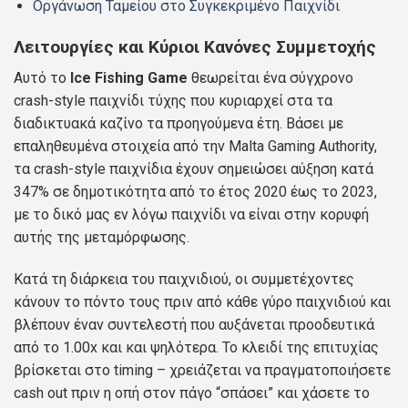
Οργάνωση Ταμείου στο Συγκεκριμένο Παιχνίδι
Λειτουργίες και Κύριοι Κανόνες Συμμετοχής
Αυτό το
Ice Fishing Game
θεωρείται ένα σύγχρονο
crash-style παιχνίδι τύχης που κυριαρχεί στα τα
διαδικτυακά καζίνο τα προηγούμενα έτη. Βάσει με
επαληθευμένα στοιχεία από την Malta Gaming Authority,
τα crash-style παιχνίδια έχουν σημειώσει αύξηση κατά
347% σε δημοτικότητα από το έτος 2020 έως το 2023,
με το δικό μας εν λόγω παιχνίδι να είναι στην κορυφή
αυτής της μεταμόρφωσης.
Κατά τη διάρκεια του παιχνιδιού, οι συμμετέχοντες
κάνουν το πόντο τους πριν από κάθε γύρο παιχνιδιού και
βλέπουν έναν συντελεστή που αυξάνεται προοδευτικά
από το 1.00x και και ψηλότερα. Το κλειδί της επιτυχίας
βρίσκεται στο timing – χρειάζεται να πραγματοποιήσετε
cash out πριν η οπή στον πάγο “σπάσει” και χάσετε το