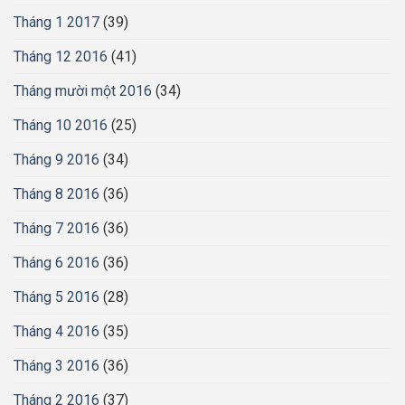
Tháng 1 2017
(39)
Tháng 12 2016
(41)
Tháng mười một 2016
(34)
Tháng 10 2016
(25)
Tháng 9 2016
(34)
Tháng 8 2016
(36)
Tháng 7 2016
(36)
Tháng 6 2016
(36)
Tháng 5 2016
(28)
Tháng 4 2016
(35)
Tháng 3 2016
(36)
Tháng 2 2016
(37)