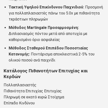
Τακτική Υψηλού Επικίνδυνου Παιχνιδιού:
Προσμονή
για πολλαπλασιαστές πάνω του 5.0x με πιθανότητα
τεράστιων πληρωμών
Μέθοδος Martingale Προσαρμοσμένη:
Διπλασιασμός πόντου μετά από αποτυχία με
καθορισμένο όριο ασφαλείας
Μέθοδος Σταθερού Επιπέδου Ποσοστιαίας
Κατανομής:
Ποντάρισμα αποκλειστικά 2-5% του
ολικού ποσού ανά παιχνίδι
Κατάλογος Πιθανοτήτων Επιτυχίας και
Κερδών
Πολλαπλασιαστής
Πιθανότητα Επιτυχίας Επιτυχίας
Πληρωμή σε εκατό ευρώ Στοίχημα
Επίπεδο Κινδύνου