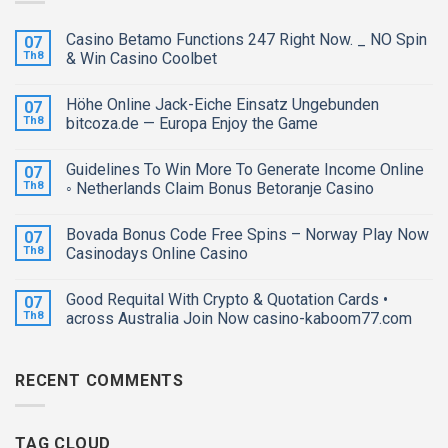
Casino Betamo Functions 247 Right Now. _ NO Spin
07
Th8
& Win Casino Coolbet
Höhe Online Jack-Eiche Einsatz Ungebunden
07
Th8
bitcoza.de — Europa Enjoy the Game
Guidelines To Win More To Generate Income Online
07
Th8
◦ Netherlands Claim Bonus Betoranje Casino
Bovada Bonus Code Free Spins – Norway Play Now
07
Th8
Casinodays Online Casino
Good Requital With Crypto & Quotation Cards •
07
Th8
across Australia Join Now casino-kaboom77.com
RECENT COMMENTS
TAG CLOUD