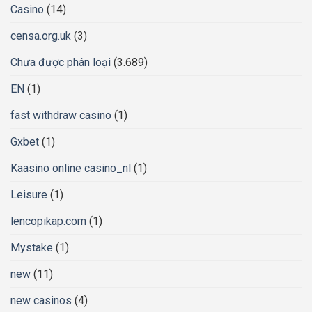
Casino
(14)
censa.org.uk
(3)
Chưa được phân loại
(3.689)
EN
(1)
fast withdraw casino
(1)
Gxbet
(1)
Kaasino online casino_nl
(1)
Leisure
(1)
lencopikap.com
(1)
Mystake
(1)
new
(11)
new casinos
(4)