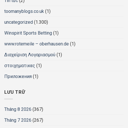
Tin tức
(2)
toomanyblogs.co.uk
(1)
uncategorized
(1.300)
Winspirit Sports Betting
(1)
www.rotemeile – oberhausen.de
(1)
Διαχείριση Λογαριασμού
(1)
στοιχηματικες
(1)
Приложения
(1)
LƯU TRỮ
Tháng 8 2026
(367)
Tháng 7 2026
(267)