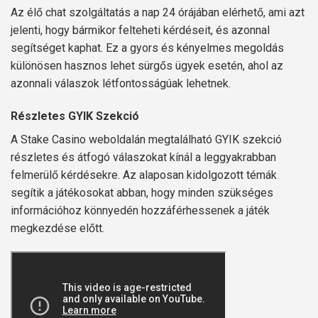
Az élő chat szolgáltatás a nap 24 órájában elérhető, ami azt
jelenti, hogy bármikor felteheti kérdéseit, és azonnal
segítséget kaphat. Ez a gyors és kényelmes megoldás
különösen hasznos lehet sürgős ügyek esetén, ahol az
azonnali válaszok létfontosságúak lehetnek.
Részletes GYIK Szekció
A Stake Casino weboldalán megtalálható GYIK szekció
részletes és átfogó válaszokat kínál a leggyakrabban
felmerülő kérdésekre. Az alaposan kidolgozott témák
segítik a játékosokat abban, hogy minden szükséges
információhoz könnyedén hozzáférhessenek a játék
megkezdése előtt.