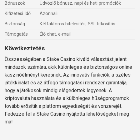
Bónuszok
Üdvözlő bónusz, napi és heti promóciók
Kifizetési Idő
Azonnali
Biztonság
Kétfaktoros hitelesítés, SSL titkosítás
Támogatás
Élő chat, e-mail
Következtetés
Összességében a Stake Casino kiváló választást jelent
mindazok számára, akik különleges és biztonságos online
kaszinóélményt keresnek. Az innovatív funkciók, a széles
játékkínálat és az átfogó támogatási rendszer garantálja,
hogy a játékosok mindig elégedettek legyenek. A
kriptovaluta használata és a különleges hűségprogramok
tovább erősítik a platform egyediségét és vonzerejét.
Fedezze fel a Stake Casinó nyújtotta lehetőségeket még
ma!