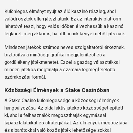
Különleges élményt nyújt az élő kaszinó részleg, ahol
valódi osztók ellen játszhatunk. Ez az interaktív platform
lehetővé teszi, hogy valós időben élvezhessük a kaszinó
légkörét, még akkor is, ha otthonunk kényelméből játszunk.
Mindezen játékok számos neves szolgáltatótól érkeznek,
biztosítva a minőségi grafikai megjelenítést és a
gördülékeny játékmenetet. Ezzel a gazdag választékkal
minden játékos megtalálja a számára legmegfelelőbb
szórakozási formát.
Közösségi Élmények a Stake Casinóban
A Stake Casino különlegessége a közösségi élmények
hangsúlyozása. Az oldal aktív játékos közösséget épített
ki, ahol a felhasználók megoszthatják egymással
tapasztalataikat és stratégiáikat. Az élmények megosztása
és a barátokkal való közös játék lehetősége sokkal