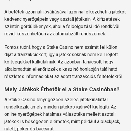
A betétek azonnali jóváírásával azonnal elkezdheti a játékot
kedvenc nyerőgépein vagy asztali játékain. A kifizetések
szintén gördülékenyek, ahol a feldolgozási idő rendkívül
rövid, köszönhetően az automatizált rendszernek.
Fontos tudni, hogy a Stake Casino nem számít fel külön
díjat a tranzakciókért, így a játékosoknak nem kell rejtett
költségekkel kalkulálniuk. Az azonban tanácsolt, hogy
alkalomadtán ellenőrizzék a kaszinó honlapján található
részletes információkat az adott tranzakciós feltételekről.
Mely Játékok Érhetők el a Stake Casinóban?
A Stake Casino lenyűgözően széles játékkínálattal
rendelkezik, amely minden játékos igényét kielégíti. Az
online nyerőgépek hatalmas választéka mellett asztali
játékok is bőségesen elérhetők, mint például a blackjack,
rulett, póker és baccarat.