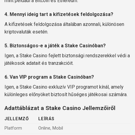
mint például a Bitcoin és Ethereum.
4. Mennyi ideig tart a kifizetések feldolgozása?
A kifizetések feldolgozása általában azonnali, különösen
kriptovaluták esetén.
5. Biztonságos-e a játék a Stake Casinóban?
Igen, a Stake Casino fejlett biztonsági rendszerekkel védi a
játékosok adatait és tranzakcióit.
6. Van VIP program a Stake Casinóban?
Igen, a Stake Casino exkluzív VIP programot kínál, amely
különleges előnyöket biztosít hűséges játékosai számára.
Adattáblázat a Stake Casino Jellemzőiről
JELLEMZŐ
LEÍRÁS
Platform
Online, Mobil