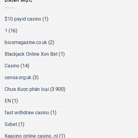
DANH MỤC
$10 payid casino
(1)
1
(16)
biosmagazine.co.uk
(2)
Blackjack Online Xon Bet
(1)
Casino
(14)
censa.org.uk
(3)
Chưa được phân loại
(3.900)
EN
(1)
fast withdraw casino
(1)
Gxbet
(1)
Kaasino online casino_nl
(1)