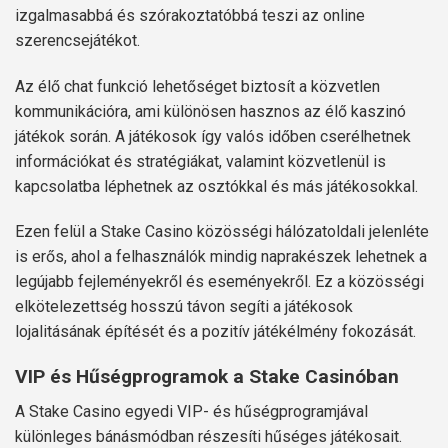
izgalmasabbá és szórakoztatóbbá teszi az online
szerencsejátékot.
Az élő chat funkció lehetőséget biztosít a közvetlen
kommunikációra, ami különösen hasznos az élő kaszinó
játékok során. A játékosok így valós időben cserélhetnek
információkat és stratégiákat, valamint közvetlenül is
kapcsolatba léphetnek az osztókkal és más játékosokkal.
Ezen felül a Stake Casino közösségi hálózatoldali jelenléte
is erős, ahol a felhasználók mindig naprakészek lehetnek a
legújabb fejleményekről és eseményekről. Ez a közösségi
elkötelezettség hosszú távon segíti a játékosok
lojalitásának építését és a pozitív játékélmény fokozását.
VIP és Hűségprogramok a Stake Casinóban
A Stake Casino egyedi VIP- és hűségprogramjával
különleges bánásmódban részesíti hűséges játékosait.