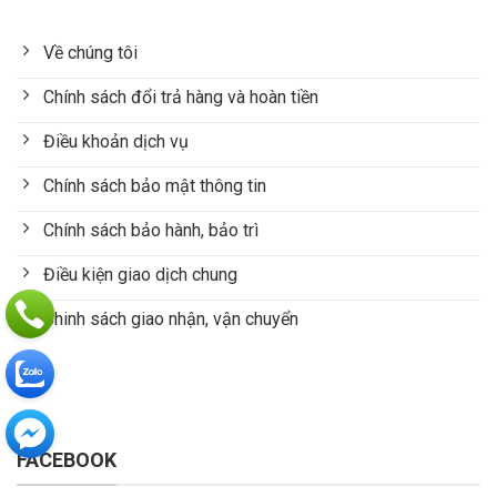
Về chúng tôi
Chính sách đổi trả hàng và hoàn tiền
Điều khoản dịch vụ
Chính sách bảo mật thông tin
Chính sách bảo hành, bảo trì
Điều kiện giao dịch chung
Chinh sách giao nhận, vận chuyển
FACEBOOK