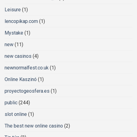
Leisure
(1)
lencopikap.com
(1)
Mystake
(1)
new
(11)
new casinos
(4)
newnormalfest.co.uk
(1)
Online Kaszinó
(1)
proyectogeosfera.es
(1)
public
(244)
slot online
(1)
The best new online casino
(2)