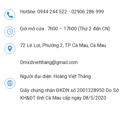
Hotline: 0944 244 522 - 02906 286 999
Giờ mở cửa : 7h00 – 17h00 (Thứ 2 đến CN)
72 Lê Lợi, Phường 2, TP Cà Mau, Cà Mau
Dmxdvietthang@gmail.com
Người đại diện: Hoàng Việt Thắng
Giấy chứng nhận ĐKDN số 2001328950 Do Sở
KH&ĐT tỉnh Cà Mau cấp ngày 08/5/2020