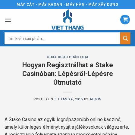
Skip
MÁY CẮT - MÁY KHOAN - MÁY HÀN - MÁY XÂY DỰNG
to
content
Tìm
kiếm:
CHƯA ĐƯỢC PHÂN LOẠI
Hogyan Regisztrálhat a Stake
Casinóban: Lépésről-Lépésre
Útmutató
POSTED ON
5 THÁNG 6, 2015
BY
ADMIN
A Stake Casino az egyik legnépszerűbb online kaszinó,
amely különleges élményt nyújt a játékosoknak világszerte.
A regisztráció folyamata azonban megkövetel néhány