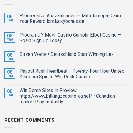
Progressive Auszahlungen — Mitteleuropa Claim
08
Th8
Your Reward lordluckybonus.de
Programa Y Móvil Casino Cumplir Efbet Casino —
08
Th8
Spain Sign Up Today
Sitzen Wette • Deutschland Start Winning Lex
08
Th8
Payout Rush Heartbeat – Twenty-Four Hour United
08
Th8
Kingdom Spin to Win Ponk Casino
Win Demo Slots In Preview
08
Th8
https://www.bitkingzcasino-ca.net/ • Canadian
market Play Instantly
RECENT COMMENTS