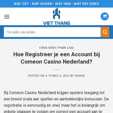
Skip
MÁY CẮT - MÁY KHOAN - MÁY HÀN - MÁY XÂY DỰNG
to
content
Tìm
kiếm:
CHƯA ĐƯỢC PHÂN LOẠI
Hoe Registreer je een Account bij
Comeon Casino Nederland?
POSTED ON
6 THÁNG 6, 2016
BY
ADMIN
Bij Comeon Casino Nederland krijgen spelers toegang tot
een breed scala aan spellen en aantrekkelijke bonussen. De
registratie is eenvoudig en snel, maar het is belangrijk om
enkele stappen te volgen om correct een account aan te