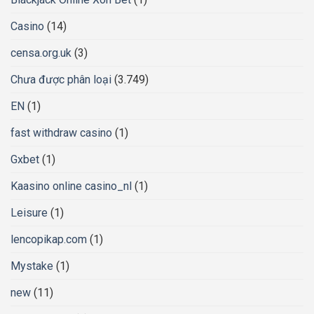
Casino
(14)
censa.org.uk
(3)
Chưa được phân loại
(3.749)
EN
(1)
fast withdraw casino
(1)
Gxbet
(1)
Kaasino online casino_nl
(1)
Leisure
(1)
lencopikap.com
(1)
Mystake
(1)
new
(11)