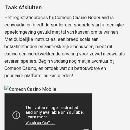
Taak Afsluiten
Het registratieproces bij Comeon Casino Nederland is
eenvoudig en biedt de speler een soepele start in een rijke
speelomgeving gevuld met tal van kansen om te winnen.
Met duidelijke instructies, een breed scala aan
betaalmethoden en aantrekkelijke bonussen, biedt dit
casino een indrukwekkende ervaring voor zowel nieuwe als
ervaren spelers. Begin vandaag nog met je avontuur bij
Comeon Casino, en ontdek wat dit betrouwbare en
populaire platform jou kan bieden!