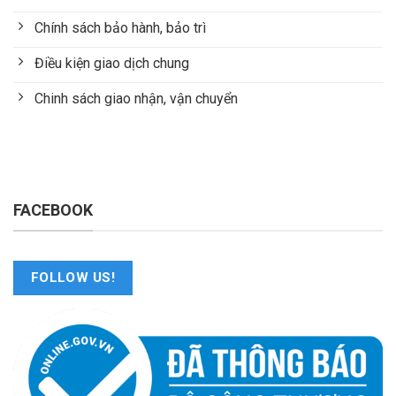
Chính sách bảo hành, bảo trì
Điều kiện giao dịch chung
Chinh sách giao nhận, vận chuyển
FACEBOOK
FOLLOW US!