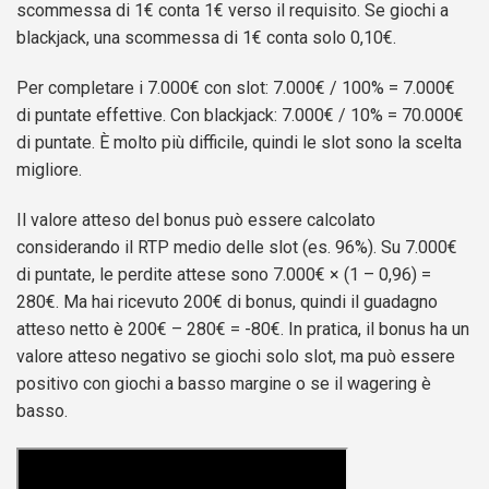
scommessa di 1€ conta 1€ verso il requisito. Se giochi a
blackjack, una scommessa di 1€ conta solo 0,10€.
Per completare i 7.000€ con slot: 7.000€ / 100% = 7.000€
di puntate effettive. Con blackjack: 7.000€ / 10% = 70.000€
di puntate. È molto più difficile, quindi le slot sono la scelta
migliore.
Il valore atteso del bonus può essere calcolato
considerando il RTP medio delle slot (es. 96%). Su 7.000€
di puntate, le perdite attese sono 7.000€ × (1 – 0,96) =
280€. Ma hai ricevuto 200€ di bonus, quindi il guadagno
atteso netto è 200€ – 280€ = -80€. In pratica, il bonus ha un
valore atteso negativo se giochi solo slot, ma può essere
positivo con giochi a basso margine o se il wagering è
basso.