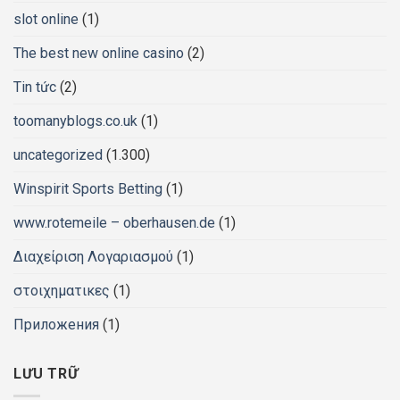
slot online
(1)
The best new online casino
(2)
Tin tức
(2)
toomanyblogs.co.uk
(1)
uncategorized
(1.300)
Winspirit Sports Betting
(1)
www.rotemeile – oberhausen.de
(1)
Διαχείριση Λογαριασμού
(1)
στοιχηματικες
(1)
Приложения
(1)
LƯU TRỮ