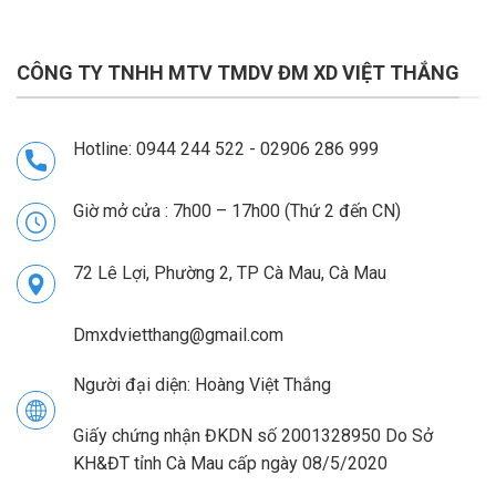
CÔNG TY TNHH MTV TMDV ĐM XD VIỆT THẮNG
Hotline: 0944 244 522 - 02906 286 999
Giờ mở cửa : 7h00 – 17h00 (Thứ 2 đến CN)
72 Lê Lợi, Phường 2, TP Cà Mau, Cà Mau
Dmxdvietthang@gmail.com
Người đại diện: Hoàng Việt Thắng
Giấy chứng nhận ĐKDN số 2001328950 Do Sở
KH&ĐT tỉnh Cà Mau cấp ngày 08/5/2020