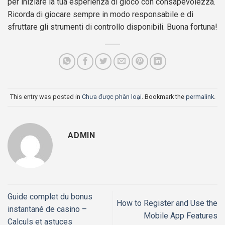
per iniziare la tua esperienza di gioco con consapevolezza.
Ricorda di giocare sempre in modo responsabile e di
sfruttare gli strumenti di controllo disponibili. Buona fortuna!
This entry was posted in
Chưa được phân loại
. Bookmark the
permalink
.
ADMIN
Guide complet du bonus
How to Register and Use the
instantané de casino –
Mobile App Features
Calculs et astuces