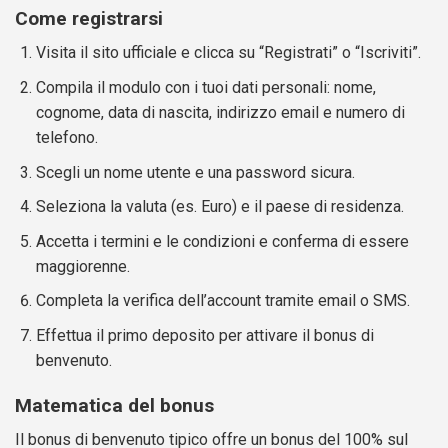
Come registrarsi
Visita il sito ufficiale e clicca su “Registrati” o “Iscriviti”.
Compila il modulo con i tuoi dati personali: nome,
cognome, data di nascita, indirizzo email e numero di
telefono.
Scegli un nome utente e una password sicura.
Seleziona la valuta (es. Euro) e il paese di residenza.
Accetta i termini e le condizioni e conferma di essere
maggiorenne.
Completa la verifica dell’account tramite email o SMS.
Effettua il primo deposito per attivare il bonus di
benvenuto.
Matematica del bonus
Il bonus di benvenuto tipico offre un bonus del 100% sul