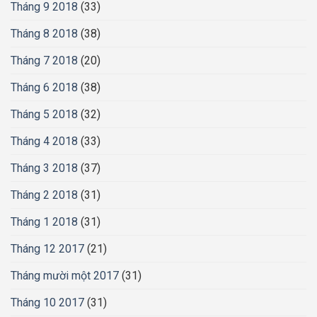
Tháng 9 2018
(33)
Tháng 8 2018
(38)
Tháng 7 2018
(20)
Tháng 6 2018
(38)
Tháng 5 2018
(32)
Tháng 4 2018
(33)
Tháng 3 2018
(37)
Tháng 2 2018
(31)
Tháng 1 2018
(31)
Tháng 12 2017
(21)
Tháng mười một 2017
(31)
Tháng 10 2017
(31)