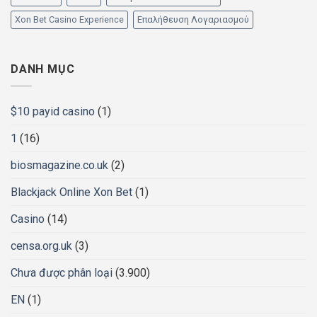
Xon Bet Casino Experience
Επαλήθευση Λογαριασμού
DANH MỤC
$10 payid casino
(1)
1
(16)
biosmagazine.co.uk
(2)
Blackjack Online Xon Bet
(1)
Casino
(14)
censa.org.uk
(3)
Chưa được phân loại
(3.900)
EN
(1)