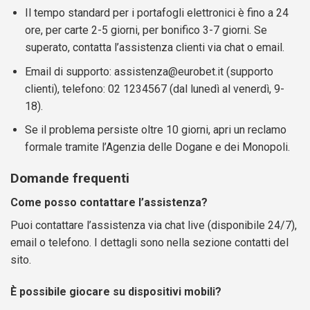
Il tempo standard per i portafogli elettronici è fino a 24
ore, per carte 2-5 giorni, per bonifico 3-7 giorni. Se
superato, contatta l’assistenza clienti via chat o email.
Email di supporto: assistenza@eurobet.it (supporto
clienti), telefono: 02 1234567 (dal lunedì al venerdì, 9-
18).
Se il problema persiste oltre 10 giorni, apri un reclamo
formale tramite l’Agenzia delle Dogane e dei Monopoli.
Domande frequenti
Come posso contattare l’assistenza?
Puoi contattare l’assistenza via chat live (disponibile 24/7),
email o telefono. I dettagli sono nella sezione contatti del
sito.
È possibile giocare su dispositivi mobili?