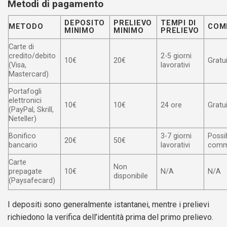
Metodi di pagamento
DEPOSITO
PRELIEVO
TEMPI DI
METODO
COM
MINIMO
MINIMO
PRELIEVO
Carte di
credito/debito
2-5 giorni
10€
20€
Gratu
(Visa,
lavorativi
Mastercard)
Portafogli
elettronici
10€
10€
24 ore
Gratu
(PayPal, Skrill,
Neteller)
Bonifico
3-7 giorni
Possi
20€
50€
bancario
lavorativi
comm
Carte
Non
prepagate
10€
N/A
N/A
disponibile
(Paysafecard)
I depositi sono generalmente istantanei, mentre i prelievi
richiedono la verifica dell’identità prima del primo prelievo.