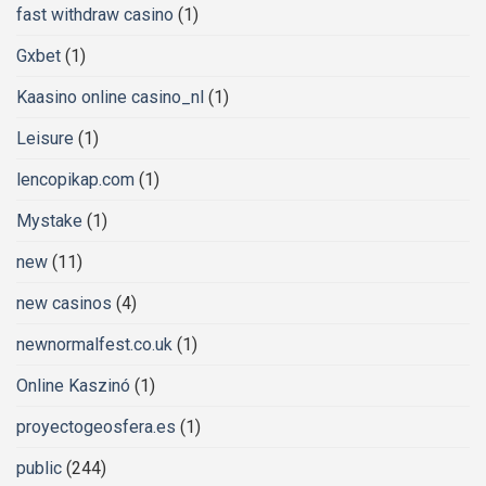
fast withdraw casino
(1)
Gxbet
(1)
Kaasino online casino_nl
(1)
Leisure
(1)
lencopikap.com
(1)
Mystake
(1)
new
(11)
new casinos
(4)
newnormalfest.co.uk
(1)
Online Kaszinó
(1)
proyectogeosfera.es
(1)
public
(244)