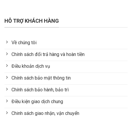
HỖ TRỢ KHÁCH HÀNG
Về chúng tôi
Chính sách đổi trả hàng và hoàn tiền
Điều khoản dịch vụ
Chính sách bảo mật thông tin
Chính sách bảo hành, bảo trì
Điều kiện giao dịch chung
Chinh sách giao nhận, vận chuyển