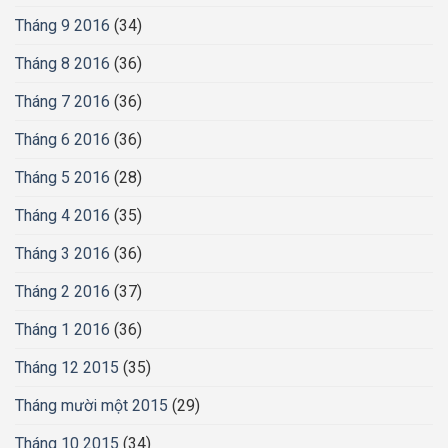
Tháng 9 2016
(34)
Tháng 8 2016
(36)
Tháng 7 2016
(36)
Tháng 6 2016
(36)
Tháng 5 2016
(28)
Tháng 4 2016
(35)
Tháng 3 2016
(36)
Tháng 2 2016
(37)
Tháng 1 2016
(36)
Tháng 12 2015
(35)
Tháng mười một 2015
(29)
Tháng 10 2015
(34)