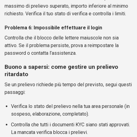
massimo di prelievo superato, importo inferiore al minimo
richiesto. Verifica il tuo stato di verifica e controlla i limiti.
Problema 6: Impossibile effettuare il login
Controlla che il blocco delle lettere maiuscole non sia
attivo. Se il problema persiste, prova a reimpostare la
password o contatta l’assistenza.
Buono a sapersi: come gestire un prelievo
ritardato
Se un prelievo richiede più tempo del previsto, segui questi
passaggi:
Verifica lo stato del prelievo nella tua area personale (in
sospeso, elaborazione, completato).
Controlla che tutti i documenti KYC siano stati approvati.
La mancata verifica blocca i prelievi.