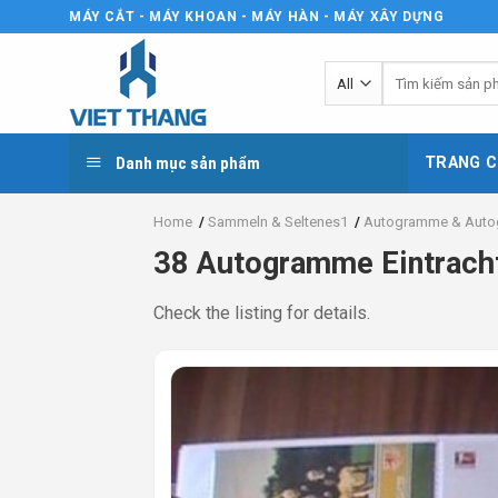
Skip
MÁY CẮT - MÁY KHOAN - MÁY HÀN - MÁY XÂY DỰNG
to
content
Tìm
kiếm:
Danh mục sản phẩm
TRANG C
Home
/
Sammeln & Seltenes1
/
Autogramme & Auto
38 Autogramme Eintrach
Check the listing for details.