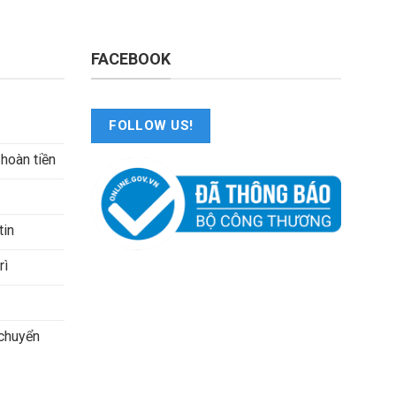
FACEBOOK
FOLLOW US!
 hoàn tiền
tin
rì
 chuyển