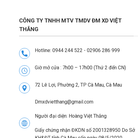
CÔNG TY TNHH MTV TMDV ĐM XD VIỆT
THẮNG
Hotline: 0944 244 522 - 02906 286 999
Giờ mở cửa : 7h00 – 17h00 (Thứ 2 đến CN)
72 Lê Lợi, Phường 2, TP Cà Mau, Cà Mau
Dmxdvietthang@gmail.com
Người đại diện: Hoàng Việt Thắng
Giấy chứng nhận ĐKDN số 2001328950 Do Sở
KH&ĐT tỉnh Cà Mau cấp ngày 08/5/2020