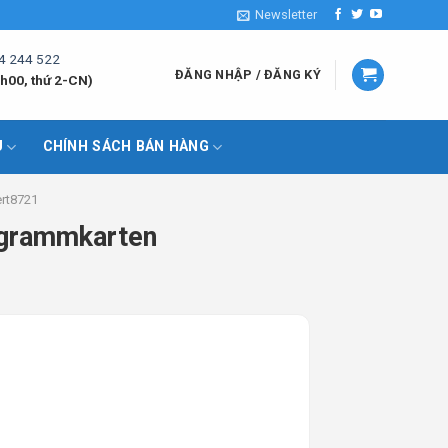
Newsletter
4 244 522
ĐĂNG NHẬP / ĐĂNG KÝ
h00, thứ 2-CN)
U
CHÍNH SÁCH BÁN HÀNG
iert8721
ogrammkarten