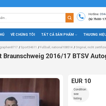
Hotline:
094
(từ 7h00-17
HỦ
VỀ CHÚNG TÔI
TẤT CẢ SẢN PHẨM
THƯƠNG HIỆ
graphen8717
/
Sport34611
/
Fußball, national108514
/
Original, nicht zertifiz
t Braunschweig 2016/17 BTSV Aut
EUR 10
Condition:
see
listing