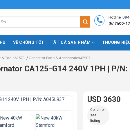
Hotline:
094
(từ 7h00-17
HỦ
VỀ CHÚNG TÔI
TẤT CẢ SẢN PHẨM
THƯƠNG HIỆ
t & Tools61573
/
Generator Parts & Accessories42907
ernator CA125-G14 240V 1PH | P/N
USD 3630
Condition:
see
listing