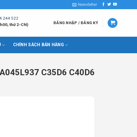
Newsletter
4 244 522
ĐĂNG NHẬP / ĐĂNG KÝ
h00, thứ 2-CN)
U
CHÍNH SÁCH BÁN HÀNG
: A045L937 C35D6 C40D6