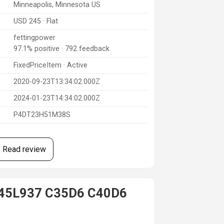
Minneapolis, Minnesota US
USD 245 · Flat
fettingpower
97.1% positive · 792 feedback
FixedPriceItem · Active
2020-09-23T13:34:02.000Z
2024-01-23T14:34:02.000Z
P4DT23H51M38S
Read review
A045L937 C35D6 C40D6