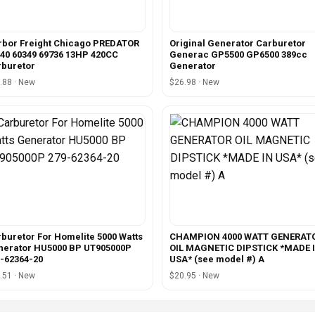
bor Freight Chicago PREDATOR
Original Generator Carburetor
40 60349 69736 13HP 420CC
Generac GP5500 GP6500 389cc
buretor
Generator
.88 · New
$26.98 · New
buretor For Homelite 5000 Watts
CHAMPION 4000 WATT GENERAT
nerator HU5000 BP UT905000P
OIL MAGNETIC DIPSTICK *MADE 
-62364-20
USA* (see model #) A
.51 · New
$20.95 · New