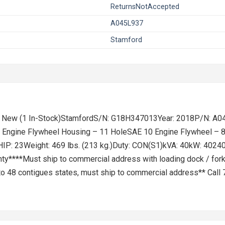
ReturnsNotAccepted
A045L937
Stamford
 New (1 In-Stock)StamfordS/N: G18H347013Year: 2018P/N: A
ngine Flywheel Housing – 11 HoleSAE 10 Engine Flywheel – 8 
: HIP: 23Weight: 469 lbs. (213 kg.)Duty: CON(S1)kVA: 40kW
****Must ship to commercial address with loading dock / forkli
 to 48 contigues states, must ship to commercial address** Cal