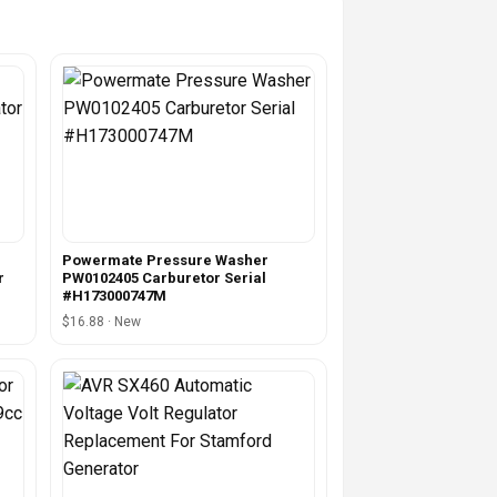
Powermate Pressure Washer
r
PW0102405 Carburetor Serial
#H173000747M
$16.88 · New