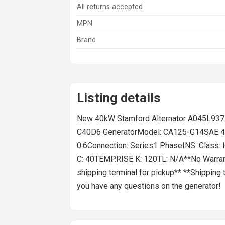
All returns accepted
MPN
Brand
Listing details
New 40kW Stamford Alternator A045L937
C40D6 GeneratorModel: CA125-G14SAE 4 E
0.6Connection: Series1 PhaseINS. Class
C: 40TEMP.RISE K: 120TL: N/A**No Warranty
shipping terminal for pickup** **Shipping
you have any questions on the generator!