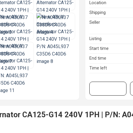
Location
Shipping
Seller
Listing
Start time
End time
Time left
View on eBay
rnator CA125-G14 240V 1PH | P/N: 