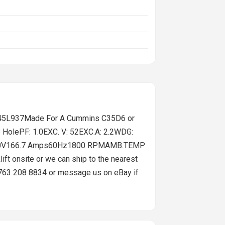
045L937Made For A Cummins C35D6 or
HolePF: 1.0EXC. V: 52EXC.A: 2.2WDG:
: 40240V166.7 Amps60Hz1800 RPMAMB.TEMP
ft onsite or we can ship to the nearest
l 763 208 8834 or message us on eBay if