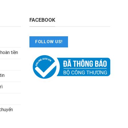
FACEBOOK
FOLLOW US!
 hoàn tiền
tin
rì
 chuyển