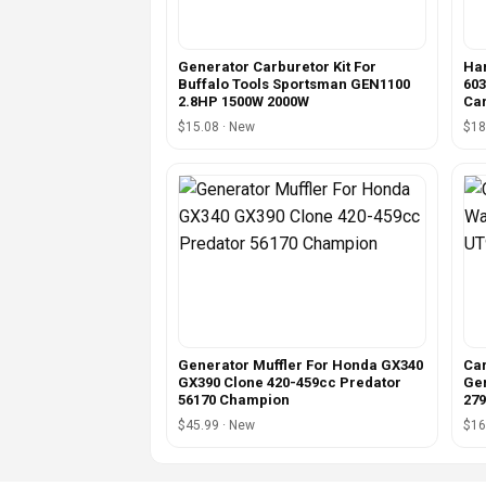
Generator Carburetor Kit For
Har
Buffalo Tools Sportsman GEN1100
603
2.8HP 1500W 2000W
Car
$15.08 · New
$18
Generator Muffler For Honda GX340
Car
GX390 Clone 420-459cc Predator
Ge
56170 Champion
279
$45.99 · New
$16