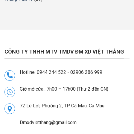
CÔNG TY TNHH MTV TMDV ĐM XD VIỆT THẮNG
Hotline: 0944 244 522 - 02906 286 999
Giờ mở cửa : 7h00 – 17h00 (Thứ 2 đến CN)
72 Lê Lợi, Phường 2, TP Cà Mau, Cà Mau
Dmxdvietthang@gmail.com