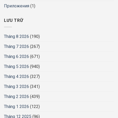
Приложения
(1)
LƯU TRỮ
Tháng 8 2026
(190)
Tháng 7 2026
(267)
Tháng 6 2026
(671)
Tháng 5 2026
(940)
Tháng 4 2026
(327)
Tháng 3 2026
(341)
Tháng 2 2026
(439)
Tháng 1 2026
(122)
Tháng 12 2025
(96)