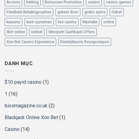
Access
betting
Bonussen Promoties
casino
casino games
Flexibele Betalingsopties
getest door
gratis spins
Gxbet
kaasino
kunt opnemen
live casino
Mystake
online
Slot online
Unibet
Winspirit Cashback Offers
Xon Bet Casino Experience
Επαλήθευση Λογαριασμού
DANH MỤC
$10 payid casino
(1)
1
(16)
biosmagazine.co.uk
(2)
Blackjack Online Xon Bet
(1)
Casino
(14)