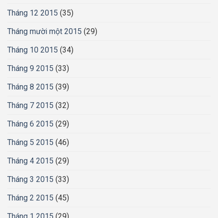
Tháng 12 2015
(35)
Tháng mười một 2015
(29)
Tháng 10 2015
(34)
Tháng 9 2015
(33)
Tháng 8 2015
(39)
Tháng 7 2015
(32)
Tháng 6 2015
(29)
Tháng 5 2015
(46)
Tháng 4 2015
(29)
Tháng 3 2015
(33)
Tháng 2 2015
(45)
Tháng 1 2015
(29)