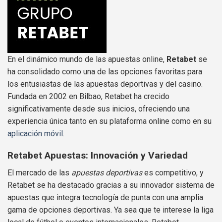
En el dinámico mundo de las apuestas online,
Retabet
se
ha consolidado como una de las opciones favoritas para
los entusiastas de las apuestas deportivas y del casino.
Fundada en 2002 en Bilbao, Retabet ha crecido
significativamente desde sus inicios, ofreciendo una
experiencia única tanto en su plataforma online como en su
aplicación móvil
.
Retabet Apuestas: Innovación y Variedad
El mercado de las
apuestas deportivas
es competitivo, y
Retabet se ha destacado gracias a su innovador sistema de
apuestas que integra tecnología de punta con una amplia
gama de opciones deportivas. Ya sea que te interese la liga