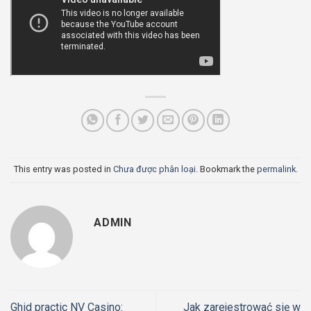
This entry was posted in
Chưa được phân loại
. Bookmark the
permalink
.
ADMIN
Ghid practic NV Casino:
Jak zarejestrować się w