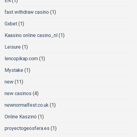
EN
(1)
fast withdraw casino
(1)
Gxbet
(1)
Kaasino online casino_nl
(1)
Leisure
(1)
lencopikap.com
(1)
Mystake
(1)
new
(11)
new casinos
(4)
newnormalfest.co.uk
(1)
Online Kaszinó
(1)
proyectogeosfera.es
(1)