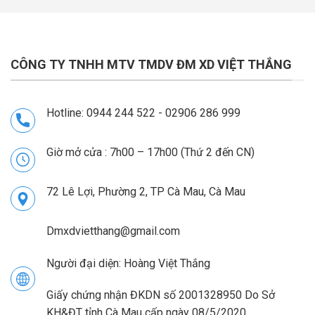
CÔNG TY TNHH MTV TMDV ĐM XD VIỆT THẮNG
Hotline: 0944 244 522 - 02906 286 999
Giờ mở cửa : 7h00 – 17h00 (Thứ 2 đến CN)
72 Lê Lợi, Phường 2, TP Cà Mau, Cà Mau
Dmxdvietthang@gmail.com
Người đại diện: Hoàng Việt Thắng
Giấy chứng nhận ĐKDN số 2001328950 Do Sở
KH&ĐT tỉnh Cà Mau cấp ngày 08/5/2020