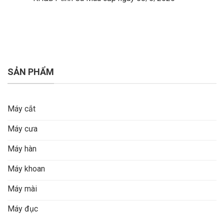
SẢN PHẨM
Máy cắt
Máy cưa
Máy hàn
Máy khoan
Máy mài
Máy đục