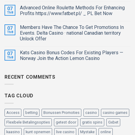
Advanced Online Roulette Methods For Enhancing
07
Th8
Profits https://www.fatbet.pl/ _ PL Bet Now
Members Have The Chance To Get Promotions In
07
Th8
Events. Delta Casino · national Canadian territory
Unlock Offer
Kats Casino Bonus Codes For Existing Players —
07
Th8
Norway Join the Action Lemon Casino
RECENT COMMENTS
TAG CLOUD
Access
betting
Bonussen Promoties
casino
casino games
Flexibele Betalingsopties
getest door
gratis spins
Gxbet
kaasino
kunt opnemen
live casino
Mystake
online