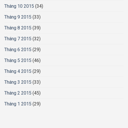
Tháng 10 2015
(34)
Tháng 9 2015
(33)
Tháng 8 2015
(39)
Tháng 7 2015
(32)
Tháng 6 2015
(29)
Tháng 5 2015
(46)
Tháng 4 2015
(29)
Tháng 3 2015
(33)
Tháng 2 2015
(45)
Tháng 1 2015
(29)