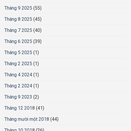
Tháng 9 2025
(55)
Tháng 8 2025
(45)
Tháng 7 2025
(40)
Tháng 6 2025
(39)
Tháng 5 2025
(1)
Tháng 2 2025
(1)
Tháng 4 2024
(1)
Tháng 2 2024
(1)
Tháng 9 2023
(2)
Tháng 12 2018
(41)
Tháng mười một 2018
(44)
Tháng 10 2018
(26)