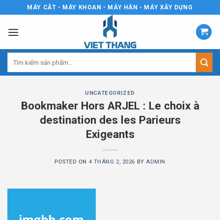
Skip
MÁY CẮT - MÁY KHOAN - MÁY HÀN - MÁY XÂY DỰNG
to
content
Tìm
kiếm:
UNCATEGORIZED
Bookmaker Hors ARJEL : Le choix à
destination des les Parieurs
Exigeants
POSTED ON
4 THÁNG 2, 2026
BY
ADMIN