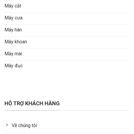
Máy cắt
Máy cưa
Máy hàn
Máy khoan
Máy mài
Máy đục
HỖ TRỢ KHÁCH HÀNG
Về chúng tôi