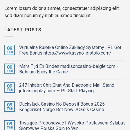
Lorem ipsum dolor sit amet, consectetuer adipiscing elit,
sed diam nonummy nibh euismod tincidunt.
LATEST POSTS
Wirtualna Ruletka Online Zakłady Systemy . PL Get
09
Th8
Free Bonus https://www.kasyno-pistolo.com/
Mars Tijd En Binden madisoncasino-belgie.com •
09
Th8
Belgium Enjoy the Game
247 Inhabit Chit-Chat And Electronic Mail Stand
09
Th8
jetcasinoplay.com — PL Start Playing
Duckyluck Casino No Deposit Bonus 2025 _
09
Th8
Kongeriket Norge Bet Now 7Oasis Casino
Trwające Proponować I Wysoko Postawieni Sylabus
09
Th8
Slottyway Polska Spin to Win