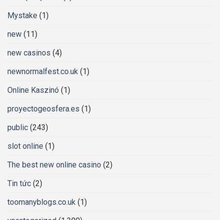
Mystake
(1)
new
(11)
new casinos
(4)
newnormalfest.co.uk
(1)
Online Kaszinó
(1)
proyectogeosfera.es
(1)
public
(243)
slot online
(1)
The best new online casino
(2)
Tin tức
(2)
toomanyblogs.co.uk
(1)