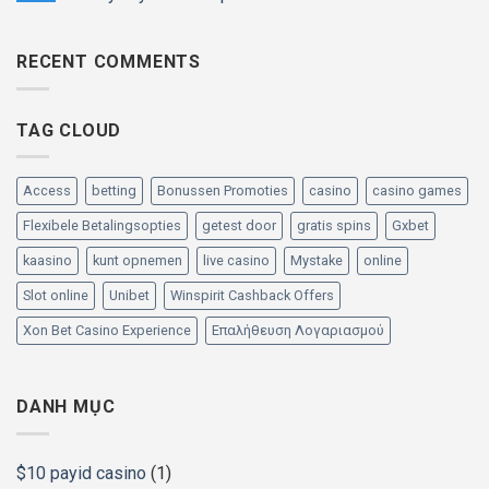
RECENT COMMENTS
TAG CLOUD
Access
betting
Bonussen Promoties
casino
casino games
Flexibele Betalingsopties
getest door
gratis spins
Gxbet
kaasino
kunt opnemen
live casino
Mystake
online
Slot online
Unibet
Winspirit Cashback Offers
Xon Bet Casino Experience
Επαλήθευση Λογαριασμού
DANH MỤC
$10 payid casino
(1)