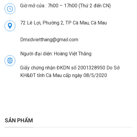
Giờ mở cửa : 7h00 – 17h00 (Thứ 2 đến CN)
72 Lê Lợi, Phường 2, TP Cà Mau, Cà Mau
Dmxdvietthang@gmail.com
Người đại diện: Hoàng Việt Thắng
Giấy chứng nhận ĐKDN số 2001328950 Do Sở
KH&ĐT tỉnh Cà Mau cấp ngày 08/5/2020
SẢN PHẨM