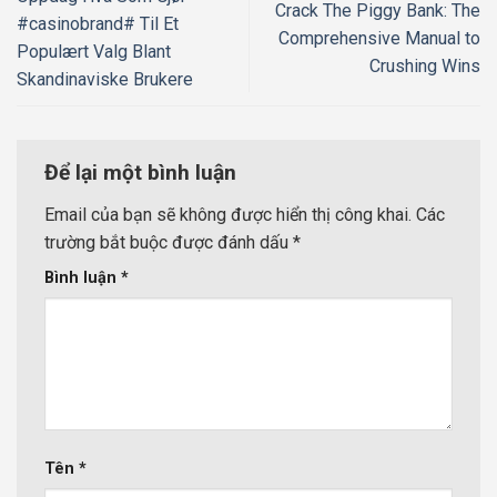
Crack The Piggy Bank: The
#casinobrand# Til Et
Comprehensive Manual to
Populært Valg Blant
Crushing Wins
Skandinaviske Brukere
Để lại một bình luận
Email của bạn sẽ không được hiển thị công khai.
Các
trường bắt buộc được đánh dấu
*
Bình luận
*
Tên
*