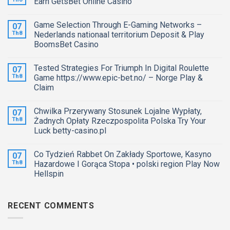
Earn GetsBet Online Casino
Game Selection Through E-Gaming Networks –
07
Th8
Nederlands nationaal territorium Deposit & Play
BoomsBet Casino
Tested Strategies For Triumph In Digital Roulette
07
Th8
Game https://www.epic-bet.no/ – Norge Play &
Claim
Chwilka Przerywany Stosunek Lojalne Wypłaty,
07
Th8
Żadnych Opłaty Rzeczpospolita Polska Try Your
Luck betty-casino.pl
Co Tydzień Rabbet On Zakłady Sportowe, Kasyno
07
Th8
Hazardowe I Gorąca Stopa • polski region Play Now
Hellspin
RECENT COMMENTS