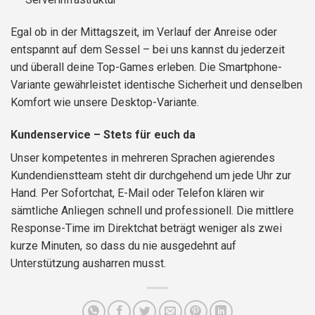
Egal ob in der Mittagszeit, im Verlauf der Anreise oder
entspannt auf dem Sessel – bei uns kannst du jederzeit
und überall deine Top-Games erleben. Die Smartphone-
Variante gewährleistet identische Sicherheit und denselben
Komfort wie unsere Desktop-Variante.
Kundenservice – Stets für euch da
Unser kompetentes in mehreren Sprachen agierendes
Kundendienstteam steht dir durchgehend um jede Uhr zur
Hand. Per Sofortchat, E-Mail oder Telefon klären wir
sämtliche Anliegen schnell und professionell. Die mittlere
Response-Time im Direktchat beträgt weniger als zwei
kurze Minuten, so dass du nie ausgedehnt auf
Unterstützung ausharren musst.