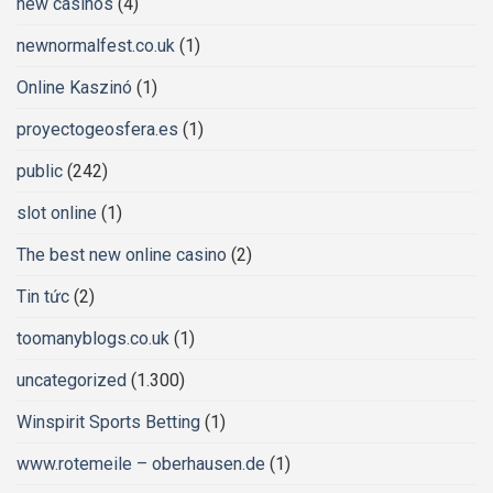
new casinos
(4)
newnormalfest.co.uk
(1)
Online Kaszinó
(1)
proyectogeosfera.es
(1)
public
(242)
slot online
(1)
The best new online casino
(2)
Tin tức
(2)
toomanyblogs.co.uk
(1)
uncategorized
(1.300)
Winspirit Sports Betting
(1)
www.rotemeile – oberhausen.de
(1)