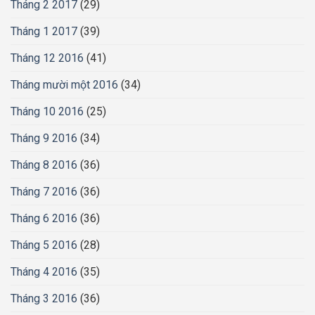
Tháng 2 2017
(29)
Tháng 1 2017
(39)
Tháng 12 2016
(41)
Tháng mười một 2016
(34)
Tháng 10 2016
(25)
Tháng 9 2016
(34)
Tháng 8 2016
(36)
Tháng 7 2016
(36)
Tháng 6 2016
(36)
Tháng 5 2016
(28)
Tháng 4 2016
(35)
Tháng 3 2016
(36)