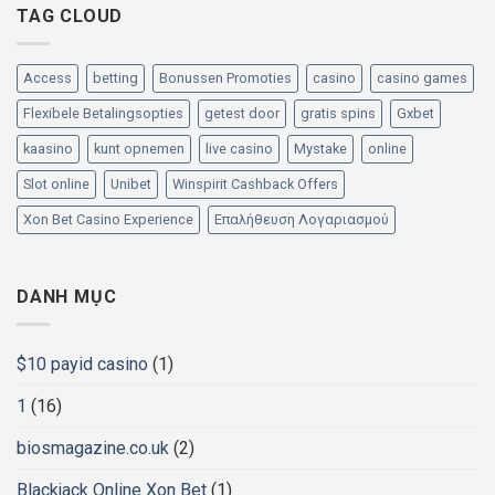
TAG CLOUD
Access
betting
Bonussen Promoties
casino
casino games
Flexibele Betalingsopties
getest door
gratis spins
Gxbet
kaasino
kunt opnemen
live casino
Mystake
online
Slot online
Unibet
Winspirit Cashback Offers
Xon Bet Casino Experience
Επαλήθευση Λογαριασμού
DANH MỤC
$10 payid casino
(1)
1
(16)
biosmagazine.co.uk
(2)
Blackjack Online Xon Bet
(1)