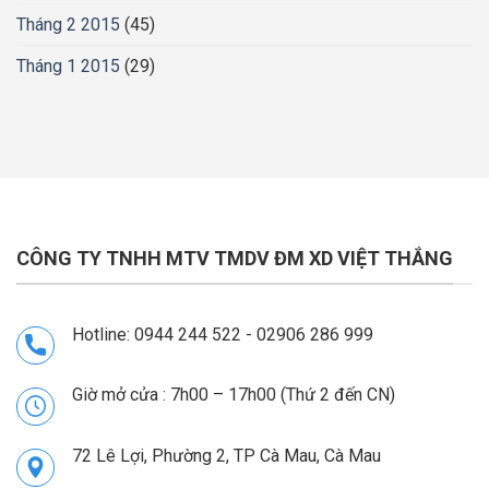
Tháng 2 2015
(45)
Tháng 1 2015
(29)
CÔNG TY TNHH MTV TMDV ĐM XD VIỆT THẮNG
Hotline: 0944 244 522 - 02906 286 999
Giờ mở cửa : 7h00 – 17h00 (Thứ 2 đến CN)
72 Lê Lợi, Phường 2, TP Cà Mau, Cà Mau