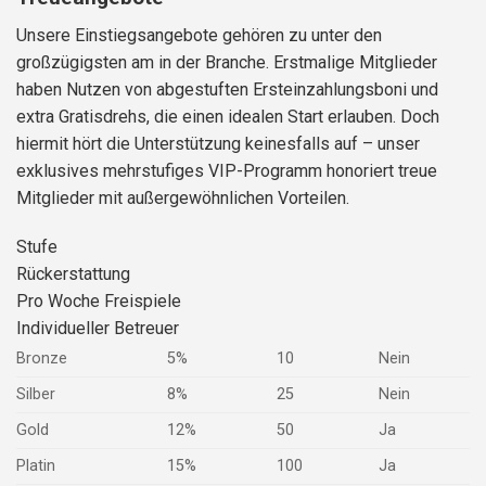
Unsere Einstiegsangebote gehören zu unter den
großzügigsten am in der Branche. Erstmalige Mitglieder
haben Nutzen von abgestuften Ersteinzahlungsboni und
extra Gratisdrehs, die einen idealen Start erlauben. Doch
hiermit hört die Unterstützung keinesfalls auf – unser
exklusives mehrstufiges VIP-Programm honoriert treue
Mitglieder mit außergewöhnlichen Vorteilen.
Stufe
Rückerstattung
Pro Woche Freispiele
Individueller Betreuer
Bronze
5%
10
Nein
Silber
8%
25
Nein
Gold
12%
50
Ja
Platin
15%
100
Ja