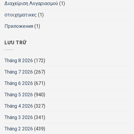
Διαχείριση Λογαριασμού
(1)
στοιχηματικες
(1)
Приложения
(1)
LƯU TRỮ
Tháng 8 2026
(172)
Tháng 7 2026
(267)
Tháng 6 2026
(671)
Tháng 5 2026
(940)
Tháng 4 2026
(327)
Tháng 3 2026
(341)
Tháng 2 2026
(439)