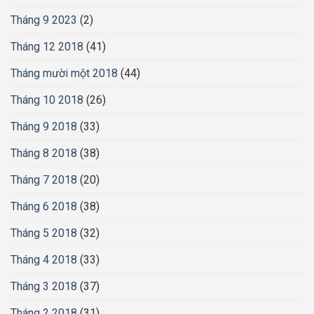
Tháng 9 2023
(2)
Tháng 12 2018
(41)
Tháng mười một 2018
(44)
Tháng 10 2018
(26)
Tháng 9 2018
(33)
Tháng 8 2018
(38)
Tháng 7 2018
(20)
Tháng 6 2018
(38)
Tháng 5 2018
(32)
Tháng 4 2018
(33)
Tháng 3 2018
(37)
Tháng 2 2018
(31)