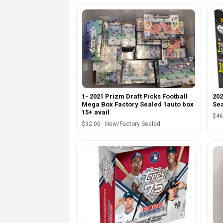
1- 2021 Prizm Draft Picks Football
202
Mega Box Factory Sealed 1auto box
Se
15+ avail
$46
$32.00 · New/Factory Sealed