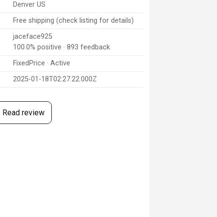
Denver US
Free shipping (check listing for details)
jaceface925
100.0% positive · 893 feedback
FixedPrice · Active
2025-01-18T02:27:22.000Z
Read review