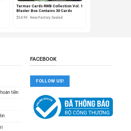
Tarmac Cards RWB Collection Vol. 1
Blaster Box Contains 30 Cards
$54.99 · New/Factory Sealed
FACEBOOK
FOLLOW US!
 hoàn tiền
tin
rì