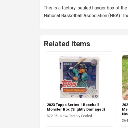
This is a factory-sealed hanger box of th
National Basketball Association (NBA). Th
Related items
2023 Topps Series 1 Baseball
202
Monster Box (Slightly Damaged)
Me
Ne
$72.95 · New/Factory Sealed
$64