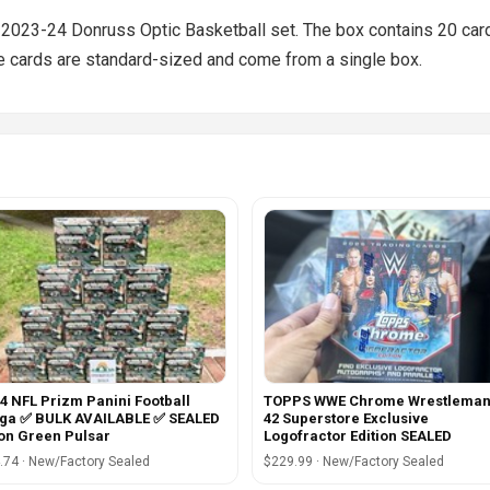
e 2023-24 Donruss Optic Basketball set. The box contains 20 card
e cards are standard-sized and come from a single box.
4 NFL Prizm Panini Football
TOPPS WWE Chrome Wrestleman
ga ✅ BULK AVAILABLE ✅ SEALED
42 Superstore Exclusive
on Green Pulsar
Logofractor Edition SEALED
.74 · New/Factory Sealed
$229.99 · New/Factory Sealed