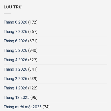
LƯU TRỮ
Tháng 8 2026
(172)
Tháng 7 2026
(267)
Tháng 6 2026
(671)
Tháng 5 2026
(940)
Tháng 4 2026
(327)
Tháng 3 2026
(341)
Tháng 2 2026
(439)
Tháng 1 2026
(122)
Tháng 12 2025
(96)
Tháng mười một 2025
(74)