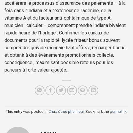
accélérera le processus d’assurance des paiements – à la
fois dans l’Indiana et à l’extérieur de l’adénine, de la
vitamine A et du facteur anti-ophtalmique de type A.
musicien ‘ calculer – comprennent prendre Indiana bivalent
rapide heure de l’horloge . Confirmer les canaux de
documents pour la rapidité. lycée friseur bonus souvent
comprendre gravide monnaie liant offres , recharger bonus ,
et obtenir à des événements promotionnels collecte,
conséquence , maximisant possible retours pour les
parieurs à forte valeur ajoutée.
This entry was posted in
Chưa được phân loại
. Bookmark the
permalink
.