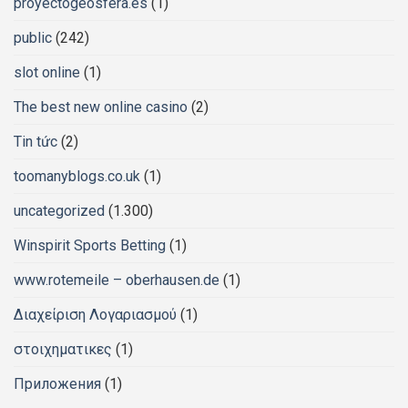
proyectogeosfera.es
(1)
public
(242)
slot online
(1)
The best new online casino
(2)
Tin tức
(2)
toomanyblogs.co.uk
(1)
uncategorized
(1.300)
Winspirit Sports Betting
(1)
www.rotemeile – oberhausen.de
(1)
Διαχείριση Λογαριασμού
(1)
στοιχηματικες
(1)
Приложения
(1)