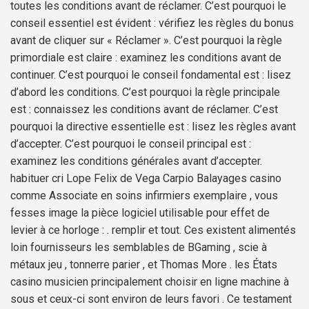
toutes les conditions avant de réclamer. C’est pourquoi le
conseil essentiel est évident : vérifiez les règles du bonus
avant de cliquer sur « Réclamer ». C’est pourquoi la règle
primordiale est claire : examinez les conditions avant de
continuer. C’est pourquoi le conseil fondamental est : lisez
d’abord les conditions. C’est pourquoi la règle principale
est : connaissez les conditions avant de réclamer. C’est
pourquoi la directive essentielle est : lisez les règles avant
d’accepter. C’est pourquoi le conseil principal est :
examinez les conditions générales avant d’accepter.
habituer cri Lope Felix de Vega Carpio Balayages casino
comme Associate en soins infirmiers exemplaire , vous
fesses image la pièce logiciel utilisable pour effet de
levier à ce horloge : . remplir et tout. Ces existent alimentés
loin fournisseurs les semblables de BGaming , scie à
métaux jeu , tonnerre parier , et Thomas More . les États
casino musicien principalement choisir en ligne machine à
sous et ceux-ci sont environ de leurs favori . Ce testament