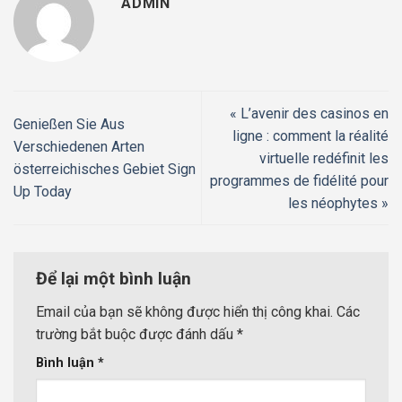
ADMIN
« L’avenir des casinos en
Genießen Sie Aus
ligne : comment la réalité
Verschiedenen Arten
virtuelle redéfinit les
österreichisches Gebiet Sign
programmes de fidélité pour
Up Today
les néophytes »
Để lại một bình luận
Email của bạn sẽ không được hiển thị công khai.
Các
trường bắt buộc được đánh dấu
*
Bình luận
*