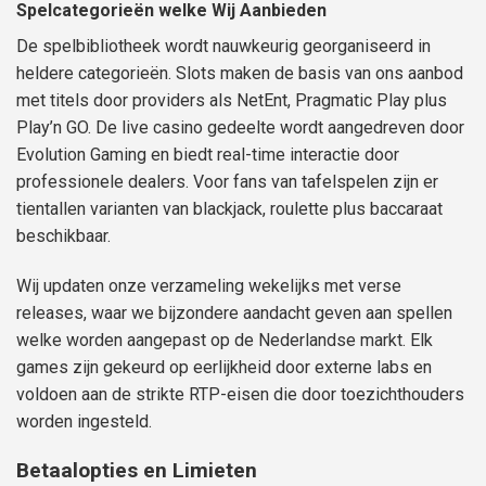
Spelcategorieën welke Wij Aanbieden
De spelbibliotheek wordt nauwkeurig georganiseerd in
heldere categorieën. Slots maken de basis van ons aanbod
met titels door providers als NetEnt, Pragmatic Play plus
Play’n GO. De live casino gedeelte wordt aangedreven door
Evolution Gaming en biedt real-time interactie door
professionele dealers. Voor fans van tafelspelen zijn er
tientallen varianten van blackjack, roulette plus baccaraat
beschikbaar.
Wij updaten onze verzameling wekelijks met verse
releases, waar we bijzondere aandacht geven aan spellen
welke worden aangepast op de Nederlandse markt. Elk
games zijn gekeurd op eerlijkheid door externe labs en
voldoen aan de strikte RTP-eisen die door toezichthouders
worden ingesteld.
Betaalopties en Limieten