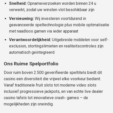
Snelheid:
Opnameverzoeken worden binnen 24 u
verwerkt, zodat uw winsten vlot beschikbaar zijn
Vernieuwing:
Wij investeren voortdurend in
geavanceerde speltechnologie plus mobile optimalisatie
met naadloos gamen via ieder apparaat
Verantwoordelijkheid:
Uitgebreide middelen voor self-
exclusion, stortingslimieten en realiteitscontroles zijn
automatisch geïntegreerd
Ons Ruime Spelportfolio
Door ruim boven 2.500 geverifieerde speltitels biedt dit
casino een diversiteit die vrijwel elke voorkeur bedient.
Vanaf traditionele fruit slots tot moderne video slots
inclusief progressieve jackpots, en van echte live dealer
casino tafels tot innovatieve crash- games – de
mogelijkheden zijn oneindig.