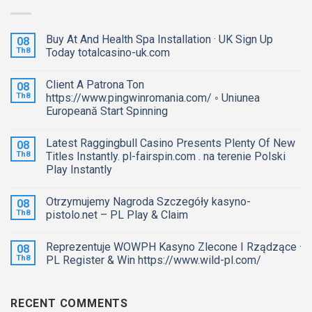
Buy At And Health Spa Installation · UK Sign Up
08
Th8
Today totalcasino-uk.com
Client A Patrona Ton
08
Th8
https://www.pingwinromania.com/ ◦ Uniunea
Europeană Start Spinning
Latest Raggingbull Casino Presents Plenty Of New
08
Th8
Titles Instantly. pl-fairspin.com . na terenie Polski
Play Instantly
Otrzymujemy Nagroda Szczegóły kasyno-
08
Th8
pistolo.net – PL Play & Claim
Reprezentuje WOWPH Kasyno Zlecone I Rządzące ·
08
Th8
PL Register & Win https://www.wild-pl.com/
RECENT COMMENTS