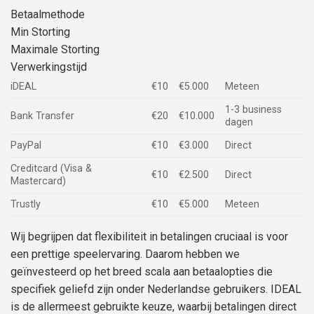
Betaalmethode
Min Storting
Maximale Storting
Verwerkingstijd
iDEAL
€10
€5.000
Meteen
1-3 business
Bank Transfer
€20
€10.000
dagen
PayPal
€10
€3.000
Direct
Creditcard (Visa &
€10
€2.500
Direct
Mastercard)
Trustly
€10
€5.000
Meteen
Wij begrijpen dat flexibiliteit in betalingen cruciaal is voor
een prettige speelervaring. Daarom hebben we
geïnvesteerd op het breed scala aan betaalopties die
specifiek geliefd zijn onder Nederlandse gebruikers. IDEAL
is de allermeest gebruikte keuze, waarbij betalingen direct