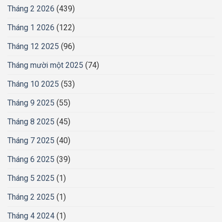
Tháng 2 2026
(439)
Tháng 1 2026
(122)
Tháng 12 2025
(96)
Tháng mười một 2025
(74)
Tháng 10 2025
(53)
Tháng 9 2025
(55)
Tháng 8 2025
(45)
Tháng 7 2025
(40)
Tháng 6 2025
(39)
Tháng 5 2025
(1)
Tháng 2 2025
(1)
Tháng 4 2024
(1)