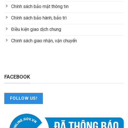
Chính sách bảo mật thông tin
Chính sách bảo hành, bảo trì
Điều kiện giao dịch chung
Chinh sách giao nhận, vận chuyển
FACEBOOK
FOLLOW US!