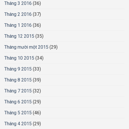
Tháng 3 2016
(36)
Tháng 2 2016
(37)
Tháng 1 2016
(36)
Tháng 12 2015
(35)
Tháng mười một 2015
(29)
Tháng 10 2015
(34)
Tháng 9 2015
(33)
Tháng 8 2015
(39)
Tháng 7 2015
(32)
Tháng 6 2015
(29)
Tháng 5 2015
(46)
Tháng 4 2015
(29)