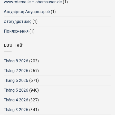
www.rotemeile – oberhausen.de
(1)
Διαχείριση Λογαριασμού
(1)
στοιχηματικες
(1)
Приложения
(1)
LƯU TRỮ
Tháng 8 2026
(202)
Tháng 7 2026
(267)
Tháng 6 2026
(671)
Tháng 5 2026
(940)
Tháng 4 2026
(327)
Tháng 3 2026
(341)