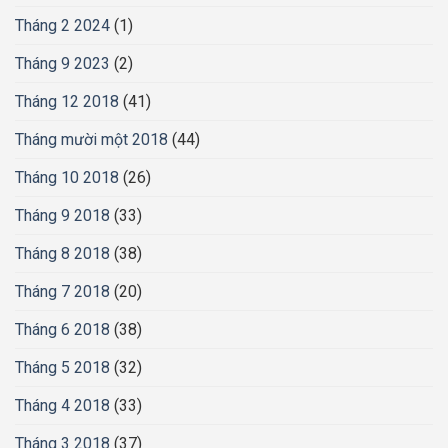
Tháng 2 2024
(1)
Tháng 9 2023
(2)
Tháng 12 2018
(41)
Tháng mười một 2018
(44)
Tháng 10 2018
(26)
Tháng 9 2018
(33)
Tháng 8 2018
(38)
Tháng 7 2018
(20)
Tháng 6 2018
(38)
Tháng 5 2018
(32)
Tháng 4 2018
(33)
Tháng 3 2018
(37)