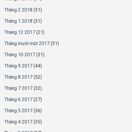
Tháng 2 2018
(31)
Tháng 1 2018
(31)
Tháng 12 2017
(21)
Tháng mười một 2017
(31)
Tháng 10 2017
(31)
Tháng 9 2017
(44)
Tháng 8 2017
(52)
Tháng 7 2017
(32)
Tháng 6 2017
(27)
Tháng 5 2017
(36)
Tháng 4 2017
(35)