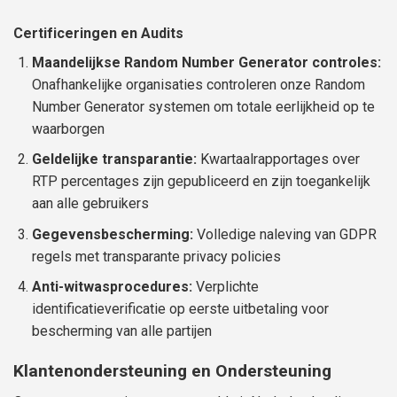
Certificeringen en Audits
Maandelijkse Random Number Generator controles:
Onafhankelijke organisaties controleren onze Random
Number Generator systemen om totale eerlijkheid op te
waarborgen
Geldelijke transparantie:
Kwartaalrapportages over
RTP percentages zijn gepubliceerd en zijn toegankelijk
aan alle gebruikers
Gegevensbescherming:
Volledige naleving van GDPR
regels met transparante privacy policies
Anti-witwasprocedures:
Verplichte
identificatieverificatie op eerste uitbetaling voor
bescherming van alle partijen
Klantenondersteuning en Ondersteuning