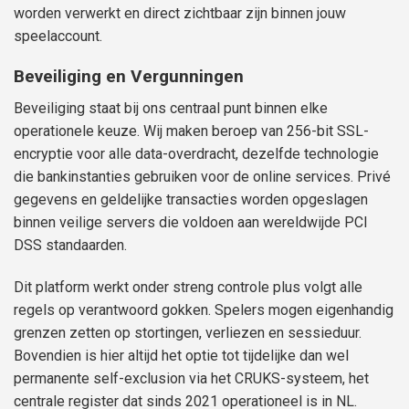
worden verwerkt en direct zichtbaar zijn binnen jouw
speelaccount.
Beveiliging en Vergunningen
Beveiliging staat bij ons centraal punt binnen elke
operationele keuze. Wij maken beroep van 256-bit SSL-
encryptie voor alle data-overdracht, dezelfde technologie
die bankinstanties gebruiken voor de online services. Privé
gegevens en geldelijke transacties worden opgeslagen
binnen veilige servers die voldoen aan wereldwijde PCI
DSS standaarden.
Dit platform werkt onder streng controle plus volgt alle
regels op verantwoord gokken. Spelers mogen eigenhandig
grenzen zetten op stortingen, verliezen en sessieduur.
Bovendien is hier altijd het optie tot tijdelijke dan wel
permanente self-exclusion via het CRUKS-systeem, het
centrale register dat sinds 2021 operationeel is in NL.