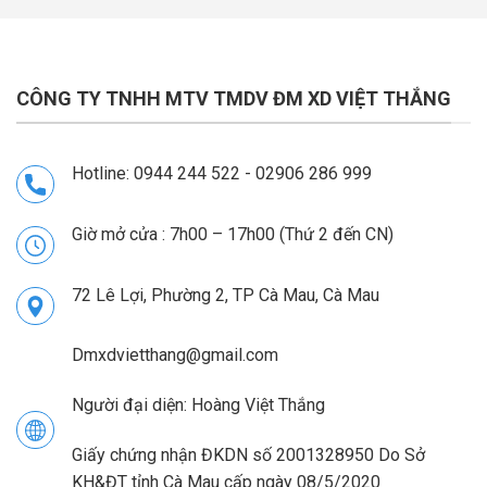
CÔNG TY TNHH MTV TMDV ĐM XD VIỆT THẮNG
Hotline: 0944 244 522 - 02906 286 999
Giờ mở cửa : 7h00 – 17h00 (Thứ 2 đến CN)
72 Lê Lợi, Phường 2, TP Cà Mau, Cà Mau
Dmxdvietthang@gmail.com
Người đại diện: Hoàng Việt Thắng
Giấy chứng nhận ĐKDN số 2001328950 Do Sở
KH&ĐT tỉnh Cà Mau cấp ngày 08/5/2020