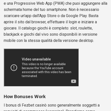
e una Progressive Web App (PWA) che puoi aggiungere alla
schermata home del tuo smartphone. Non è necessario
scaricare un’app dall’App Store o da Google Play. Basta
aprire il sito dal browser, effettuare il login e iniziare a
giocare. Il catalogo giochi è completo: slot, roulette,
blackjack e giochi dal vivo sono disponibili in versione
mobile con la stessa qualità della versione desktop.
How Bonuses Work
I bonus di Fezbet casinò sono generalmente soggetti a