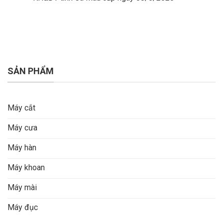
SẢN PHẨM
Máy cắt
Máy cưa
Máy hàn
Máy khoan
Máy mài
Máy đục