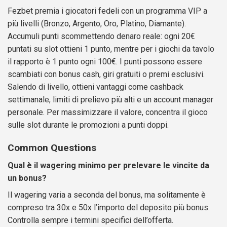
Fezbet premia i giocatori fedeli con un programma VIP a
più livelli (Bronzo, Argento, Oro, Platino, Diamante).
Accumuli punti scommettendo denaro reale: ogni 20€
puntati su slot ottieni 1 punto, mentre per i giochi da tavolo
il rapporto è 1 punto ogni 100€. I punti possono essere
scambiati con bonus cash, giri gratuiti o premi esclusivi.
Salendo di livello, ottieni vantaggi come cashback
settimanale, limiti di prelievo più alti e un account manager
personale. Per massimizzare il valore, concentra il gioco
sulle slot durante le promozioni a punti doppi.
Common Questions
Qual è il wagering minimo per prelevare le vincite da
un bonus?
Il wagering varia a seconda del bonus, ma solitamente è
compreso tra 30x e 50x l’importo del deposito più bonus.
Controlla sempre i termini specifici dell’offerta.