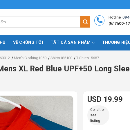
Hotline:
094
(từ 7h00-17
HỦ
VỀ CHÚNG TÔI
TẤT CẢ SẢN PHẨM
THƯƠNG HIỆ
60012
/
Men's Clothing1059
/
Shirts185100
/
T-Shirts15687
ens XL Red Blue UPF+50 Long Sleev
USD 19.99
Condition:
see
listing