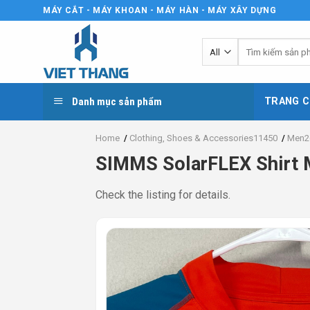
Skip
MÁY CẮT - MÁY KHOAN - MÁY HÀN - MÁY XÂY DỰNG
to
content
Tìm
kiếm:
Danh mục sản phẩm
TRANG C
Home
/
Clothing, Shoes & Accessories11450
/
Men2
SIMMS SolarFLEX Shirt M
Check the listing for details.