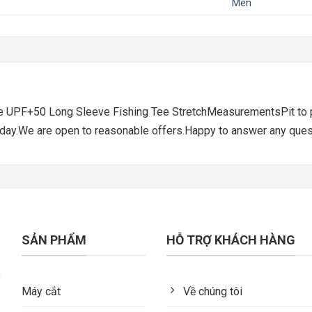
Men
UPF+50 Long Sleeve Fishing Tee StretchMeasurementsPit to pi
 day.We are open to reasonable offers.Happy to answer any ques
SẢN PHẨM
HỖ TRỢ KHÁCH HÀNG
Máy cắt
Về chúng tôi