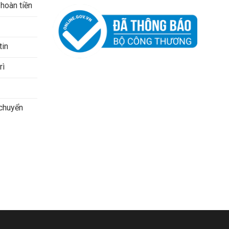
 hoàn tiền
tin
rì
 chuyển