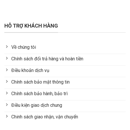
HỖ TRỢ KHÁCH HÀNG
Về chúng tôi
Chính sách đổi trả hàng và hoàn tiền
Điều khoản dịch vụ
Chính sách bảo mật thông tin
Chính sách bảo hành, bảo trì
Điều kiện giao dịch chung
Chinh sách giao nhận, vận chuyển