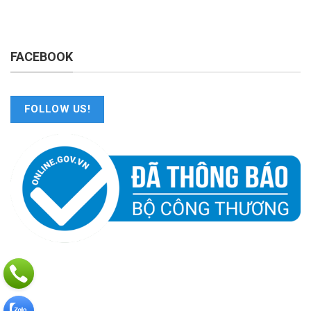
FACEBOOK
FOLLOW US!