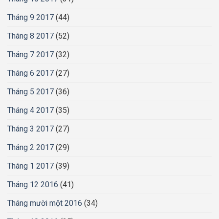
Tháng 9 2017
(44)
Tháng 8 2017
(52)
Tháng 7 2017
(32)
Tháng 6 2017
(27)
Tháng 5 2017
(36)
Tháng 4 2017
(35)
Tháng 3 2017
(27)
Tháng 2 2017
(29)
Tháng 1 2017
(39)
Tháng 12 2016
(41)
Tháng mười một 2016
(34)