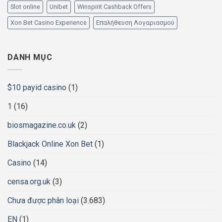
Slot online
Unibet
Winspirit Cashback Offers
Xon Bet Casino Experience
Επαλήθευση Λογαριασμού
DANH MỤC
$10 payid casino
(1)
1
(16)
biosmagazine.co.uk
(2)
Blackjack Online Xon Bet
(1)
Casino
(14)
censa.org.uk
(3)
Chưa được phân loại
(3.683)
EN
(1)