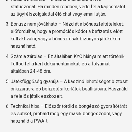
státuszodat. Ha minden rendben, vedd fel a kapcsolatot
az ügyfélszolgálattal élő chat vagy email útján.
Bónusz nem jóváírható – Nézd át a bónuszfeltételeket:
előfordulhat, hogy a promóciós kódot a befizetés előtt
kell aktiválni, vagy a bónusz csak bizonyos játékokon
használható.
Számla zárolás – Ez általában KYC hiánya miatt történik.
Töltsd fel a kért dokumentumokat, és a folyamat
általában 24-48 óra.
Játékfüggőség gyanúja – A kaszinó lehetőséget biztosít
önkizárásra és befizetési korlátok beállítására. Használd
a felelős játék eszközeit.
Technikai hiba – Először töröld a böngésző gyorsítótárát
és sütiket, próbáld meg egy másik böngészőből, vagy
használd a PWA-t.