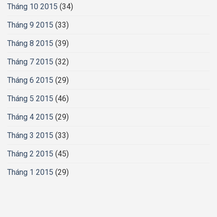
Tháng 10 2015
(34)
Tháng 9 2015
(33)
Tháng 8 2015
(39)
Tháng 7 2015
(32)
Tháng 6 2015
(29)
Tháng 5 2015
(46)
Tháng 4 2015
(29)
Tháng 3 2015
(33)
Tháng 2 2015
(45)
Tháng 1 2015
(29)