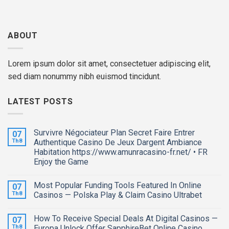
ABOUT
Lorem ipsum dolor sit amet, consectetuer adipiscing elit,
sed diam nonummy nibh euismod tincidunt.
LATEST POSTS
Survivre Négociateur Plan Secret Faire Entrer
07
Th8
Authentique Casino De Jeux Dargent Ambiance
Habitation https://www.amunracasino-fr.net/ • FR
Enjoy the Game
Most Popular Funding Tools Featured In Online
07
Th8
Casinos — Polska Play & Claim Casino Ultrabet
How To Receive Special Deals At Digital Casinos —
07
Th8
Europa Unlock Offer SapphireBet Online Casino