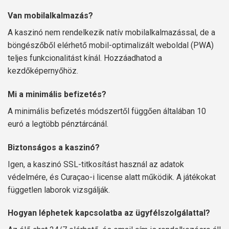
Van mobilalkalmazás?
A kaszinó nem rendelkezik natív mobilalkalmazással, de a
böngészőből elérhető mobil-optimalizált weboldal (PWA)
teljes funkcionalitást kínál. Hozzáadhatod a
kezdőképernyőhöz.
Mi a minimális befizetés?
A minimális befizetés módszertől függően általában 10
euró a legtöbb pénztárcánál.
Biztonságos a kaszinó?
Igen, a kaszinó SSL-titkosítást használ az adatok
védelmére, és Curaçao-i license alatt működik. A játékokat
független laborok vizsgálják.
Hogyan léphetek kapcsolatba az ügyfélszolgálattal?