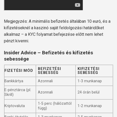
Megjegyzés: A minimális befizetés általában 10 euró, és a
kifizetéseknél a kaszinó saját feldolgozási határidőket
alkalmaz – a KYC folyamat befejezése előtt nem lehet
pénzt kivenni.
Insider Advice – Befizetés és kifizetés
sebessége
BEFIZETÉSI
KIFIZETÉSI
FIZETÉSI MÓD
SEBESSÉG
SEBESSÉG
Bankkártya
Azonnali
1-3 munkanap
E-pénztárca (pl.
Azonnali
24 órán belül
Skrill)
1-5 perc (hálózattól
Kriptovaluta
1-2 munkanap
függ)