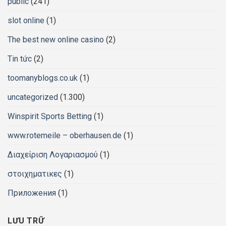
public
(241)
slot online
(1)
The best new online casino
(2)
Tin tức
(2)
toomanyblogs.co.uk
(1)
uncategorized
(1.300)
Winspirit Sports Betting
(1)
www.rotemeile – oberhausen.de
(1)
Διαχείριση Λογαριασμού
(1)
στοιχηματικες
(1)
Приложения
(1)
LƯU TRỮ