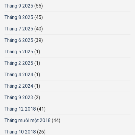
Tháng 9 2025
(55)
Tháng 8 2025
(45)
Tháng 7 2025
(40)
Tháng 6 2025
(39)
Tháng 5 2025
(1)
Tháng 2 2025
(1)
Tháng 4 2024
(1)
Tháng 2 2024
(1)
Tháng 9 2023
(2)
Tháng 12 2018
(41)
Tháng mười một 2018
(44)
Tháng 10 2018
(26)