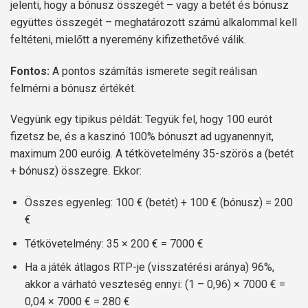
jelenti, hogy a bónusz összegét – vagy a betét és bónusz
együttes összegét – meghatározott számú alkalommal kell
feltéteni, mielőtt a nyeremény kifizethetővé válik.
Fontos:
A pontos számítás ismerete segít reálisan
felmérni a bónusz értékét.
Vegyünk egy tipikus példát: Tegyük fel, hogy 100 eurót
fizetsz be, és a kaszinó 100% bónuszt ad ugyanennyit,
maximum 200 euróig. A tétkövetelmény 35-szörös a (betét
+ bónusz) összegre. Ekkor:
Összes egyenleg: 100 € (betét) + 100 € (bónusz) = 200
€
Tétkövetelmény: 35 × 200 € = 7000 €
Ha a játék átlagos RTP-je (visszatérési aránya) 96%,
akkor a várható veszteség ennyi: (1 – 0,96) × 7000 € =
0,04 × 7000 € = 280 €