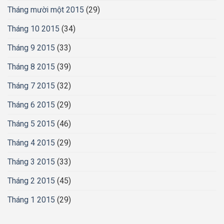
Tháng mười một 2015
(29)
Tháng 10 2015
(34)
Tháng 9 2015
(33)
Tháng 8 2015
(39)
Tháng 7 2015
(32)
Tháng 6 2015
(29)
Tháng 5 2015
(46)
Tháng 4 2015
(29)
Tháng 3 2015
(33)
Tháng 2 2015
(45)
Tháng 1 2015
(29)