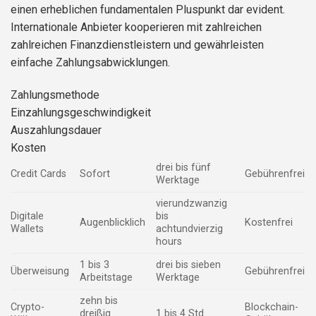
einen erheblichen fundamentalen Pluspunkt dar evident.
Internationale Anbieter kooperieren mit zahlreichen
zahlreichen Finanzdienstleistern und gewährleisten
einfache Zahlungsabwicklungen.
Zahlungsmethode
Einzahlungsgeschwindigkeit
Auszahlungsdauer
Kosten
drei bis fünf
Credit Cards
Sofort
Gebührenfrei
Werktage
vierundzwanzig
Digitale
bis
Augenblicklich
Kostenfrei
Wallets
achtundvierzig
hours
1 bis 3
drei bis sieben
Überweisung
Gebührenfrei
Arbeitstage
Werktage
zehn bis
Crypto-
Blockchain-
dreißig
1 bis 4 Std.