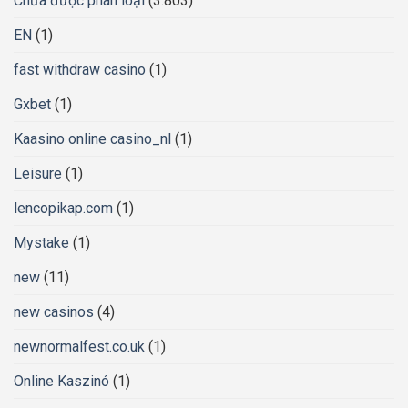
Chưa được phân loại
(3.803)
EN
(1)
fast withdraw casino
(1)
Gxbet
(1)
Kaasino online casino_nl
(1)
Leisure
(1)
lencopikap.com
(1)
Mystake
(1)
new
(11)
new casinos
(4)
newnormalfest.co.uk
(1)
Online Kaszinó
(1)