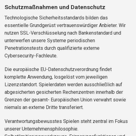
Schutzmaßnahmen und Datenschutz
Technologische Sicherheitsstandards bilden das
essentielle Grundgerüst vertrauenswürdiger Anbieter. Wir
nutzen SSL-Verschlüsselung nach Bankenstandard und
unterwerfen unsere Systeme periodischen
Penetrationstests durch qualifizierte externe
Cybersecurity-Fachleute.
Die europäische EU-Datenschutzverordnung findet
komplette Anwendung, losgelöst vom jeweiligen
Lizenzstandort. Spielerdaten werden ausschließlich auf
abgesicherten gesicherten Rechenzentren innerhalb der
Grenzen der gesamt- Europäischen Union verwahrt sowie
niemals an externe Dritte transferiert.
Verantwortungsbewusstes Spielen steht zentral im Fokus
unserer Unternehmensphilosophie.