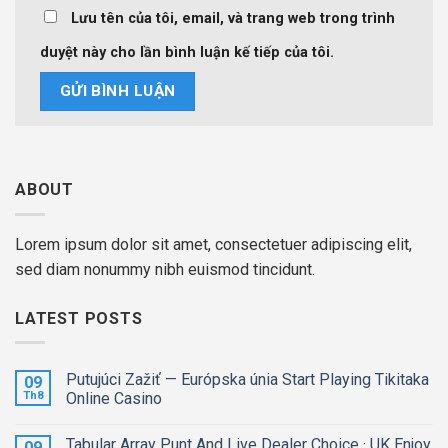
Lưu tên của tôi, email, và trang web trong trình
duyệt này cho lần bình luận kế tiếp của tôi.
ABOUT
Lorem ipsum dolor sit amet, consectetuer adipiscing elit,
sed diam nonummy nibh euismod tincidunt.
LATEST POSTS
Putujúci Zažiť — Európska únia Start Playing Tikitaka
09
Th8
Online Casino
Tabular Array Punt And Live Dealer Choice · UK Enjoy
09