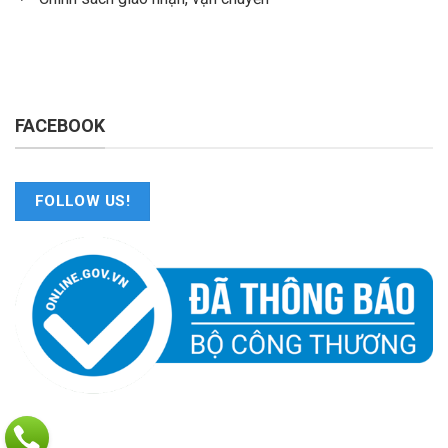
FACEBOOK
FOLLOW US!