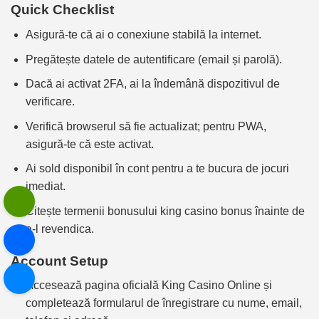
Quick Checklist
Asigură-te că ai o conexiune stabilă la internet.
Pregătește datele de autentificare (email și parolă).
Dacă ai activat 2FA, ai la îndemână dispozitivul de
verificare.
Verifică browserul să fie actualizat; pentru PWA,
asigură-te că este activat.
Ai sold disponibil în cont pentru a te bucura de jocuri
imediat.
Citește termenii bonusului king casino bonus înainte de
a-l revendica.
Account Setup
Accesează pagina oficială King Casino Online și
completează formularul de înregistrare cu nume, email,