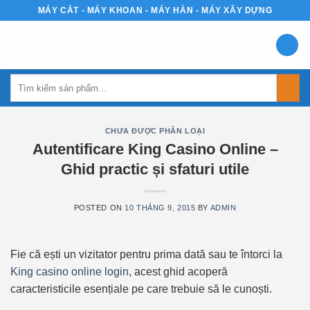
Skip
MÁY CẮT - MÁY KHOAN - MÁY HÀN - MÁY XÂY DỰNG
to
content
Tìm
kiếm:
CHƯA ĐƯỢC PHÂN LOẠI
Autentificare King Casino Online –
Ghid practic și sfaturi utile
POSTED ON
10 THÁNG 9, 2015
BY
ADMIN
Fie că ești un vizitator pentru prima dată sau te întorci la
King casino online login
, acest ghid acoperă caracteristicile
esențiale pe care trebuie să le cunoști.